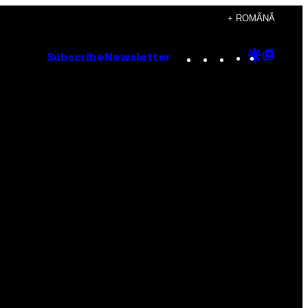
+ ROMÂNĂ
Instagram
TikTok
YouTube
Google
Goog
Subscribe
Newsletter
Discove
Top
Posts