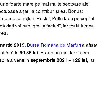
une foarte mare pe mai multe sectoare ale
tuoasă a țării a contribuit și ea. Bonus:
E impune sancțiuni Rusiei, Putin face pe copilul
că dați voi bani grei la facturi”, iar toată lumea
rea.
,
Bursa Română de Mărfuri
a afișat
martie 2019
att/oră la
Fix un an mai târziu era
90,86 lei.
abilă a venit în
, iar
septembrie 2021 – 129 lei