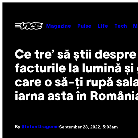
Skip
to
content
Open
Magazine
Pulse
Life
Tech
M
Menu
Ce tre’ să știi despre
facturile la lumină și
care o să-ți rupă sala
iarna asta în Români
By
September 28, 2022, 5:03am
Ștefan Dragomir