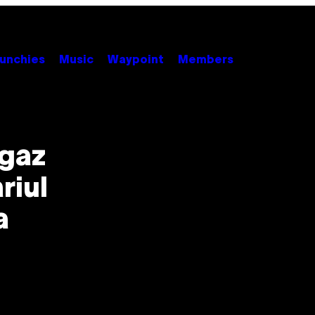
unchies
Music
Waypoint
Members
 gaz
riul
a