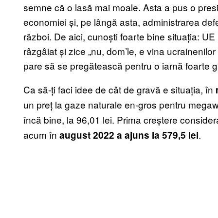
semne că o lasă mai moale. Asta a pus o presi
economiei și, pe lângă asta, administrarea defec
război. De aici, cunoști foarte bine situația: U
râzgâiat și zice „nu, dom’le, e vina ucrainenilor 
pare să se pregătească pentru o iarnă foarte g
Ca să-ți faci idee de cât de gravă e situația, în
un preț la gaze naturale en-gros pentru megaw
încă bine, la 96,01 lei. Prima creștere consider
acum în
.
august 2022 a ajuns la 579,5 lei