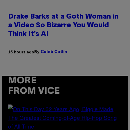
Drake Barks at a Goth Woman in
a Video So Bizarre You Would
Think It’s AI
By
15 hours ago
Caleb Catlin
MORE
FROM VICE