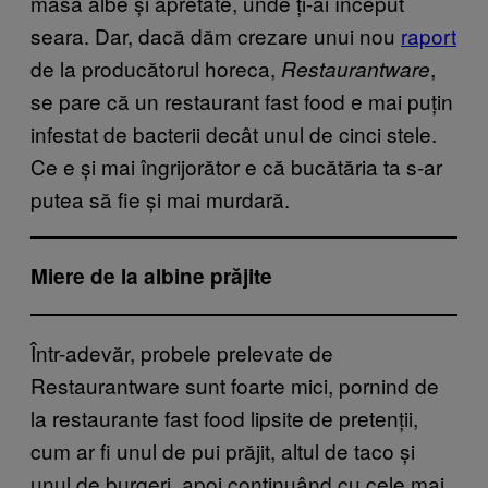
masă albe și apretate, unde ți-ai început
seara. Dar, dacă dăm crezare unui nou
raport
de la producătorul horeca,
,
Restaurantware
se pare că un restaurant fast food e mai puțin
infestat de bacterii decât unul de cinci stele.
Ce e și mai îngrijorător e că bucătăria ta s-ar
putea să fie și mai murdară.
Miere de la albine prăjite
Într-adevăr, probele prelevate de
Restaurantware sunt foarte mici, pornind de
la restaurante fast food lipsite de pretenții,
cum ar fi unul de pui prăjit, altul de taco și
unul de burgeri, apoi continuând cu cele mai