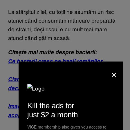
La sfârșitul zilei, cu toții ne asumăm un risc
atunci când consumăm mâncare preparată
de străini, deși riscul e cu mult mai mare
atunci când gătim acasă.
Citește mai multe despre bacterii:
Ce bacterii cresc pe banii românilor
×
Clanțele de la Starbucks sunt mai jegoase
decât barele de la metrou
Kill the ads for
Imagini artistice cu bacteriile care-ți
just $2 a month
acoperă smartphone-ul
VICE membership also gives you access to