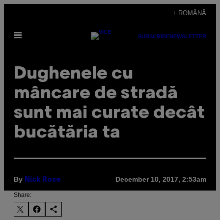
Skip
+ ROMÂNĂ
to
Open
content
SUBSCRIBE
NEWSLETTER
Menu
Dughenele cu
mâncare de stradă
sunt mai curate decât
bucătăria ta
By
December 10, 2017, 2:53am
Nick Rose
Share: