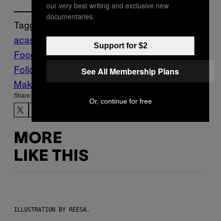
our very best writing and exclusive new
documentaries.
Tagged:
acasa
bacterii
curatenie
Fast
Support for $2
Food
igiena
Restaurante
Follow Us On Discover
See All Membership Plans
Make Us Preferred In Top Stories
Share:
Or, continue for free
MORE
LIKE THIS
ILLUSTRATION BY REESA.