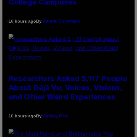
College Campuses
By
16 hours ago
Sammi Caramela
Researchers Asked 5,117 People
About Déjà Vu, Voices, Visions,
and Other Weird Experiences
By
16 hours ago
Ashley Fike