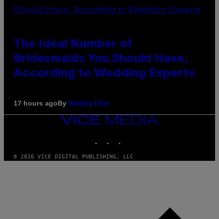
The Ideal Number of
Bridesmaids You Should Have,
According to Wedding Experts
By
17 hours ago
Ashley Fike
VICE
MEDIA
INSTAGRAM
TIKTOK
YOUTUBE
© 2026 VICE DIGITAL PUBLISHING, LLC