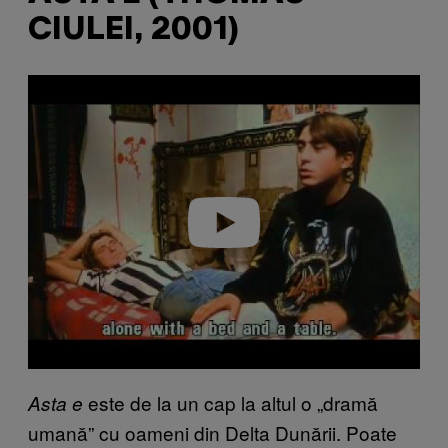
CIULEI, 2001)
P
l
a
y
v
i
d
e
o
este de la un cap la altul o „dramă
Asta e
umană” cu oameni din Delta Dunării. Poate