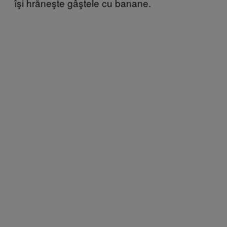
îşi hrăneşte gâştele cu banane.