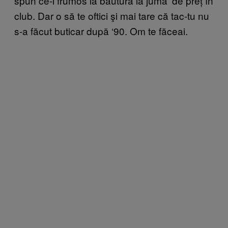
spun ce-i frumos la băutură la juma’ de preț în
club. Dar o să te oftici şi mai tare că tac-tu nu
s-a făcut buticar după ‘90. Om te făceai.