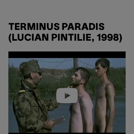
TERMINUS PARADIS
(LUCIAN PINTILIE, 1998)
P
l
a
y
v
i
d
e
o