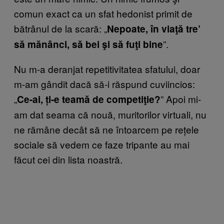
comun exact ca un sfat hedonist primit de
bătrânul de la scară: „
Nepoate, în viaţă tre’
”.
să mănânci, să bei şi să fuţi bine
Nu m-a deranjat repetitivitatea sfatului, doar
m-am gândit dacă să-i răspund cuviincios:
„
” Apoi mi-
Ce-ai, ți-e teamă de competiţie?
am dat seama că nouă, muritorilor virtuali, nu
ne rămâne decât să ne întoarcem pe rețele
sociale să vedem ce faze tripante au mai
făcut cei din lista noastră.