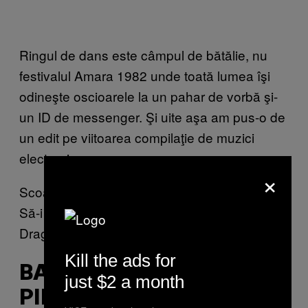
Ringul de dans este câmpul de bătălie, nu
festivalul Amara 1982 unde toată lumea îşi
odineşte oscioarele la un pahar de vorbă şi-
un ID de messenger. Şi uite aşa am pus-o de
un edit pe viitoarea compilaţie de muzici
electronice:
×
Scoate capul pe fereastră
Să-i văd chip frumos,
Drag şi luminos.
Kill the ads for
BALANȚA (LUCIAN
just $2 a month
PINTILIE, 1992)