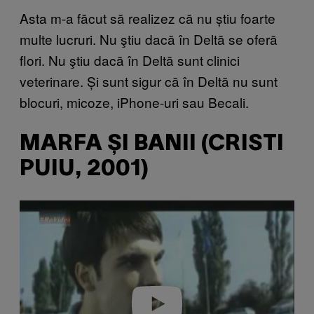
Asta m-a făcut să realizez că nu știu foarte
multe lucruri. Nu ştiu dacă în Deltă se oferă
flori. Nu ştiu dacă în Deltă sunt clinici
veterinare. Și sunt sigur că în Deltă nu sunt
blocuri, micoze, iPhone-uri sau Becali.
MARFA ȘI BANII (CRISTI
PUIU, 2001)
P
l
a
y
v
i
d
e
o