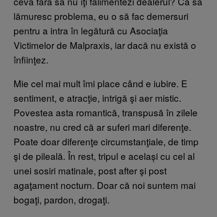
ceva fără să nu îţi falimentezi dealerul? Ca să
lămuresc problema, eu o să fac demersuri
pentru a intra în legătură cu Asociaţia
Victimelor de Malpraxis, iar dacă nu există o
înfiinţez.
Mie cel mai mult îmi place când e iubire. E
sentiment, e atracţie, intrigă şi aer mistic.
Povestea asta romantică, transpusă în zilele
noastre, nu cred că ar suferi mari diferenţe.
Poate doar diferenţe circumstanţiale, de timp
şi de pileală. În rest, tripul e același cu cel al
unei sosiri matinale, post after şi post
agaţament nocturn. Doar că noi suntem mai
bogaţi, pardon, drogaţi.