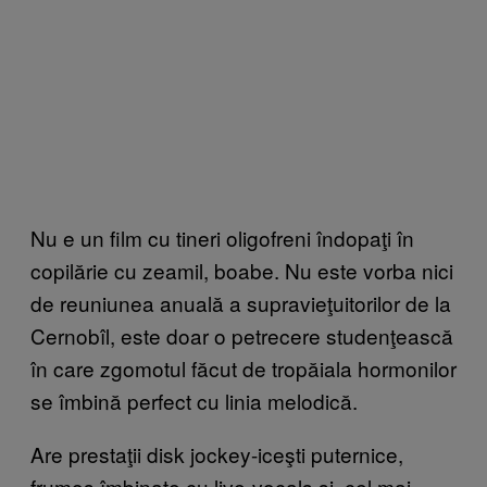
Nu e un film cu tineri oligofreni îndopaţi în
copilărie cu zeamil, boabe. Nu este vorba nici
de reuniunea anuală a supravieţuitorilor de la
Cernobîl, este doar o petrecere studenţească
în care zgomotul făcut de tropăiala hormonilor
se îmbină perfect cu linia melodică.
Are prestaţii disk jockey-iceşti puternice,
frumos îmbinate cu live-vocals şi, cel mai