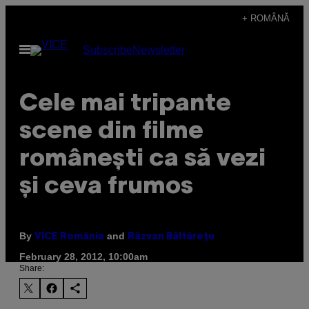
Skip
+ ROMÂNĂ
to
Open
Subscribe
Newsletter
content
Menu
Cele mai tripante
scene din filme
românești ca să vezi
și ceva frumos
By
and
VICE România
Răzvan Băltărețu
February 28, 2012, 10:00am
Share: