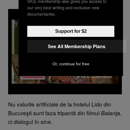
VICE membership also gives you access to
our very best writing and exclusive new
P
documentaries.
l
a
y
v
Support for $2
i
d
e
See All Membership Plans
o
Or, continue for free
Nu valurile artificiale de la hotelul Lido din
Bucureşti sunt faza tripantă din filmul
,
Balanţa
ci dialogul în sine.