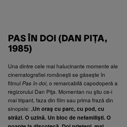
PAS ÎN DOI (DAN PIȚA,
1985)
Una dintre cele mai halucinante momente ale
cinematografiei româneşti se găsește în
filmul
, o remarcabilă capodoperă a
Pas în doi
regizorului Dan Piţa. Momentan nu ştiu ce-i
mai tripant, faza din film sau prima frază din
sinopsis: „
Un oraş cu parc, cu pod, cu
străzi. O uzină. Un bloc de nefamilişti. O
noapte la discotecă. Doi prieteni, mai