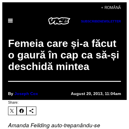
Skip
+ ROMÂNĂ
to
Open
content
SUBSCRIBE
NEWSLETTER
Menu
Femeia care și-a făcut
o gaură în cap ca să-și
deschidă mintea
By
Joseph Cox
August 20, 2013, 11:04am
Share:
Amanda Feilding auto-trepanându-se