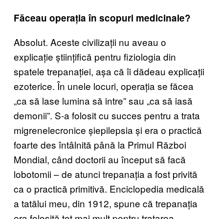
Făceau operația în scopuri medicinale?
Absolut. Aceste civilizații nu aveau o
explicație științifică pentru fiziologia din
spatele trepanației, așa că îi dădeau explicații
ezoterice. În unele locuri, operația se făcea
„ca să lase lumina să intre” sau „ca să iasă
demonii”. S-a folosit cu succes pentru a trata
migrenelecronice șiepilepsia și era o practică
foarte des întâlnită până la Primul Război
Mondial, când doctorii au început să facă
lobotomii – de atunci trepanația a fost privită
ca o practică primitivă. Enciclopedia medicală
a tatălui meu, din 1912, spune că trepanația
era folosită tot mai mult pentru tratarea