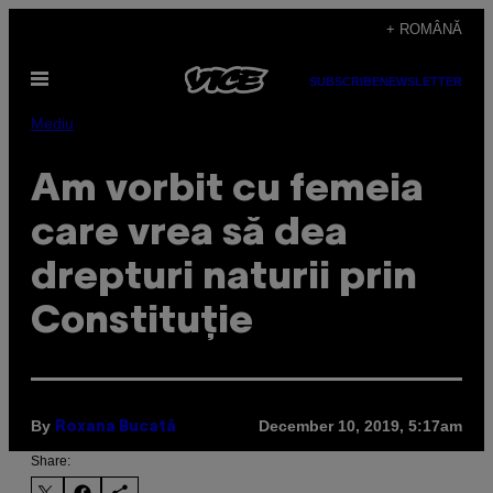
Skip
+ ROMÂNĂ
to
Open
content
SUBSCRIBE
NEWSLETTER
Menu
Mediu
Am vorbit cu femeia
care vrea să dea
drepturi naturii prin
Constituție
By
December 10, 2019, 5:17am
Roxana Bucată
Share: