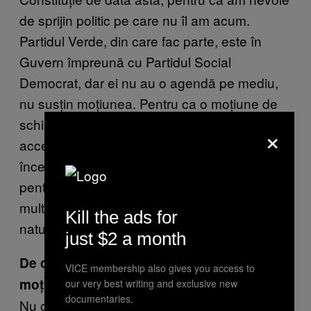
de sprijin politic pe care nu îl am acum.
Partidul Verde, din care fac parte, este în
Guvern împreună cu Partidul Social
Democrat, dar ei nu au o agendă pe mediu,
nu susțin moțiunea. Pentru ca o moțiune de
schimbare a Constituției să treacă, trebuie
×
acceptată de două guverne diferite. Dar este
începutul a ceva măreț, este un început
pentru oameni să se gândească la asta mai
mult și poate în timp includem drepturile
Kill the ads for
naturii în programul politic al tuturor partidelor.
just $2 a month
De ce social-democrații nu susțin
VICE membership also gives you access to
moțiunea?
our very best writing and exclusive new
documentaries.
Nu cred că ei sunt pregătiți să înțeleagă