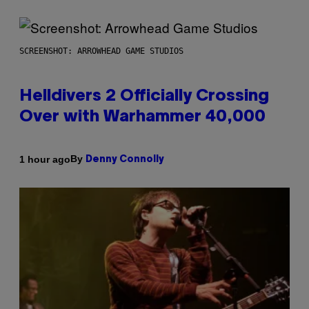
SCREENSHOT: ARROWHEAD GAME STUDIOS
Helldivers 2 Officially Crossing
Over with Warhammer 40,000
By
1 hour ago
Denny Connolly