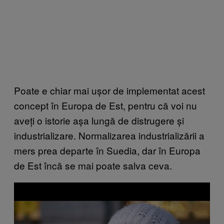
Poate e chiar mai ușor de implementat acest
concept în Europa de Est, pentru că voi nu
aveți o istorie așa lungă de distrugere și
industrializare. Normalizarea industrializării a
mers prea departe în Suedia, dar în Europa
de Est încă se mai poate salva ceva.
P
l
a
y
v
i