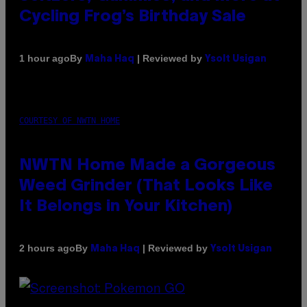
Cycling Frog’s Birthday Sale
By
| Reviewed by
1 hour ago
Maha Haq
Ysolt Usigan
COURTESY OF NWTN HOME
NWTN Home Made a Gorgeous
Weed Grinder (That Looks Like
It Belongs in Your Kitchen)
By
| Reviewed by
2 hours ago
Maha Haq
Ysolt Usigan