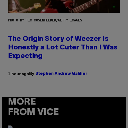
PHOTO BY TIM MOSENFELDER/GETTY IMAGES
The Origin Story of Weezer Is
Honestly a Lot Cuter Than I Was
Expecting
By
1 hour ago
Stephen Andrew Galiher
MORE
FROM VICE