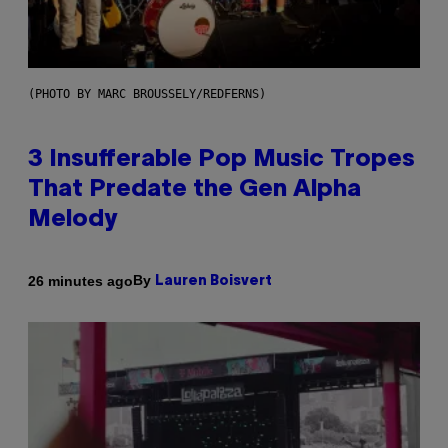
(PHOTO BY MARC BROUSSELY/REDFERNS)
3 Insufferable Pop Music Tropes
That Predate the Gen Alpha
Melody
By
26 minutes ago
Lauren Boisvert