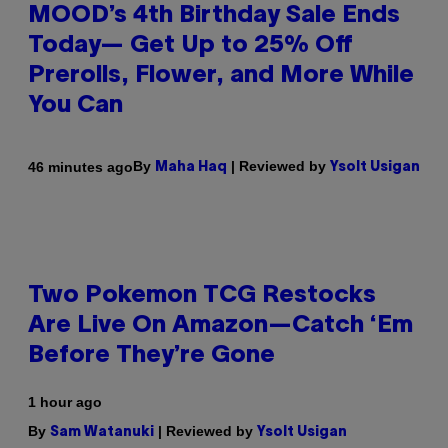
MOOD’s 4th Birthday Sale Ends
Today— Get Up to 25% Off
Prerolls, Flower, and More While
You Can
By
| Reviewed by
46 minutes ago
Maha Haq
Ysolt Usigan
Two Pokemon TCG Restocks
Are Live On Amazon—Catch ‘Em
Before They’re Gone
1 hour ago
By
| Reviewed by
Sam Watanuki
Ysolt Usigan