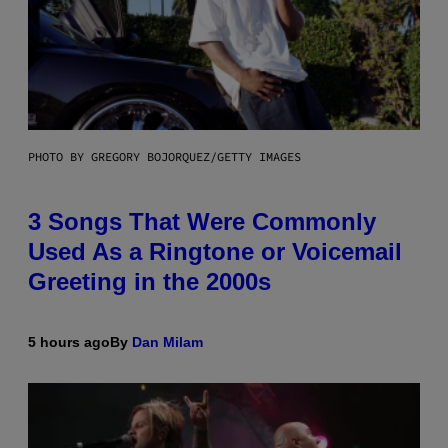
PHOTO BY GREGORY BOJORQUEZ/GETTY IMAGES
3 Songs That Were Commonly
Used As a Ringtone or Voicemail
Greeting in the 2000s
5 hours ago
By
Dan Milam