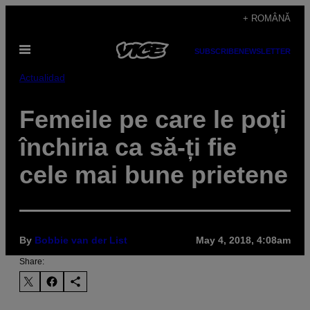
Skip
+ ROMÂNĂ
to
Open
content
SUBSCRIBE
NEWSLETTER
Menu
Actualidad
Femeile pe care le poți
închiria ca să-ți fie
cele mai bune prietene
By
Bobbie van der List
May 4, 2018, 4:08am
Share: