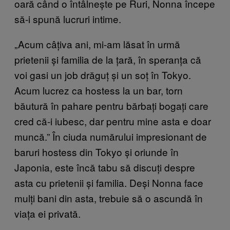
oară când o întâlnește pe Ruri, Nonna începe
să-i spună lucruri intime.
„Acum câțiva ani, mi-am lăsat în urmă
prietenii și familia de la țară, în speranța că
voi gasi un job drăguț și un soț în Tokyo.
Acum lucrez ca hostess la un bar, torn
băutură în pahare pentru bărbați bogați care
cred că-i iubesc, dar pentru mine asta e doar
muncă.” În ciuda numărului impresionant de
baruri hostess din Tokyo și oriunde în
Japonia, este încă tabu să discuți despre
asta cu prietenii și familia. Deși Nonna face
mulți bani din asta, trebuie să o ascundă în
viața ei privată.