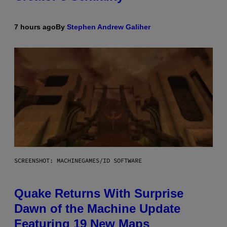
7 hours ago
By
Stephen Andrew Galiher
SCREENSHOT: MACHINEGAMES/ID SOFTWARE
Quake Returns With Surprise
Dawn of the Machine Update
Featuring 19 New Maps