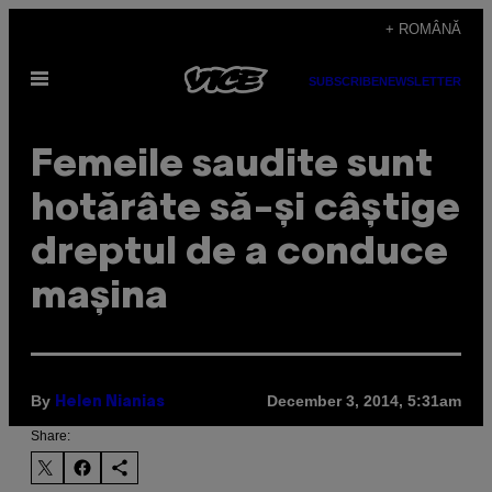
Skip
+ ROMÂNĂ
to
Open
content
SUBSCRIBE
NEWSLETTER
Menu
​Femeile saudite sunt
hotărâte să-și câștige
dreptul de a conduce
mașina
By
December 3, 2014, 5:31am
Helen Nianias
Share: