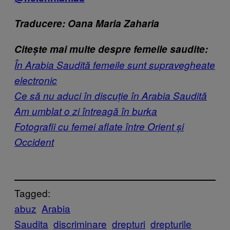
Traducere: Oana Maria Zaharia
Citește mai multe despre femeile saudite:
În Arabia Saudită femeile sunt supra​vegheate
electronic
Ce să nu aduci în discuți​e în Arabia Saudită
Am umblat o zi înt​reagă în burka
Fotografii cu femei aflate între ​Orient și
Occident
Tagged:
abuz
Arabia
Saudita
discriminare
drepturi
drepturile