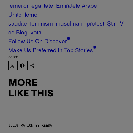
femeilor
egalitate
Emiratele Arabe
Unite
femei
saudite
feminism
musulmani
protest
Știri
Vi
ce Blog
vota
Follow Us On Discover
Make Us Preferred In Top Stories
Share:
MORE
LIKE THIS
ILLUSTRATION BY REESA.