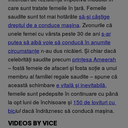
care sunt tratate femeile în țară. Femeile
saudite sunt tot mai hotărâte
să-și c​âștige
dreptul de a conduce mașina
. Zvonurile că
unele femei cu vârsta peste 30 de ani
s-ar
putea să aibă voie să cond​ucă în an​umite
circumstanțe
n-au dus nicăieri. Și chiar dacă
celebrități saudite precum
prințesa ​Ameerah
– fostă femeie de afaceri și fosta soție a unui
membru al familiei regale saudite – spune că
această schimbare
e vita​lă și inevitabilă
,
femeile sunt pedepsite în continuare cu până
la opt luni de închisoare și
150 de lovituri cu ​
bic
dacă îndrăznesc să conducă mașina.
iul
VIDEOS BY VICE