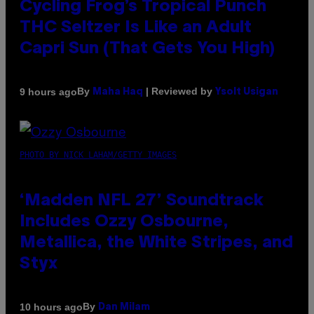
Cycling Frog’s Tropical Punch
THC Seltzer Is Like an Adult
Capri Sun (That Gets You High)
By
| Reviewed by
9 hours ago
Maha Haq
Ysolt Usigan
PHOTO BY NICK LAHAM/GETTY IMAGES
‘Madden NFL 27’ Soundtrack
Includes Ozzy Osbourne,
Metallica, the White Stripes, and
Styx
By
10 hours ago
Dan Milam