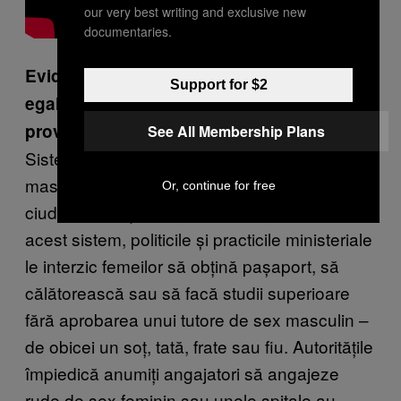
our very best writing and exclusive new
documentaries.
Evident, asta ne duce la alte probleme de
Support for $2
egalitate din Arabia Saudită. Cu ce alte
provocări se confruntă femeile?
See All Membership Plans
Sistemul discriminator al tutorilor de sex
masculin a rămas intact în continuare în
Or, continue for free
ciuda declarațiilor guvernului că va fi abolit. În
acest sistem, politicile și practicile ministeriale
le interzic femeilor să obțină pașaport, să
călătorească sau să facă studii superioare
fără aprobarea unui tutore de sex masculin –
de obicei un soț, tată, frate sau fiu. Autoritățile
împiedică anumiți angajatori să angajeze
rude de sex feminin sau unele spitale au