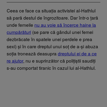
Ceea ce face ca situația activistei al-Hathlul
să pară destul de îngrozitoare. Dar într-o țară
unde femeile
nu au voie să încerce haine la
cumpă​rături
(se pare că gândul unei femei
dezbrăcate în spatele unei perdele e prea
sexi) și în care dreptul unui soț de a-și abuza
soția tronează deasupra
dreptului ei de a ce​
re ajutor
, nu e suprinzător că polițiștii saudiți
s-au comportat tiranic în cazul lui al-Hathlul.