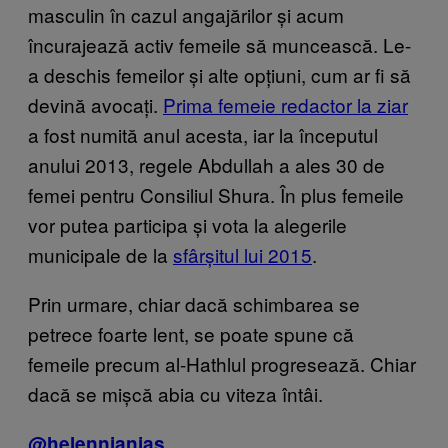
masculin în cazul angajărilor și acum
încurajează activ femeile să muncească. Le-
a deschis femeilor și alte opțiuni, cum ar fi să
devină avocați.
Prim​a femeie redactor la ziar
a fost numită anul acesta, iar la începutul
anului 2013, regele Abdullah a ales 30 de
femei pentru Consiliul Shura. În plus femeile
vor putea participa și vota la alegerile
municipale de la
sfâr​șitul lui 2015
.
Prin urmare, chiar dacă schimbarea se
petrece foarte lent, se poate spune că
femeile precum al-Hathlul progresează. Chiar
dacă se mișcă abia cu viteza întâi.
@helennianias