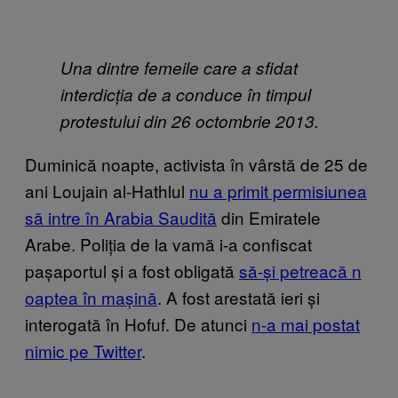
Una dintre femeile care a sfidat
interdicția de a conduce în timpul
protestului din 26 octombrie 2013.
Duminică noapte, activista în vârstă de 25 de
ani Loujain al-Hathlul
nu a p​rimit permisiunea
să intre în Arabia Saudită
din Emiratele
Arabe. Poliția de la vamă i-a confiscat
pașaportul și a fost obligată
să-și petreacă n​
oaptea în mașină
. A fost arestată ieri și
interogată în Hofuf. De atunci
n-a mai postat
nimic​ pe Tw​itter
.