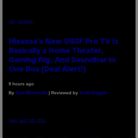
VIA HISENSE
Hisense’s New U6SF Pro TV Is
Basically a Home Theater,
Gaming Rig, And Soundbar In
One Box (Deal Alert!)
9 hours ago
By
| Reviewed by
Sam Watanuki
Ysolt Usigan
MAHA HAQ FOR VICE