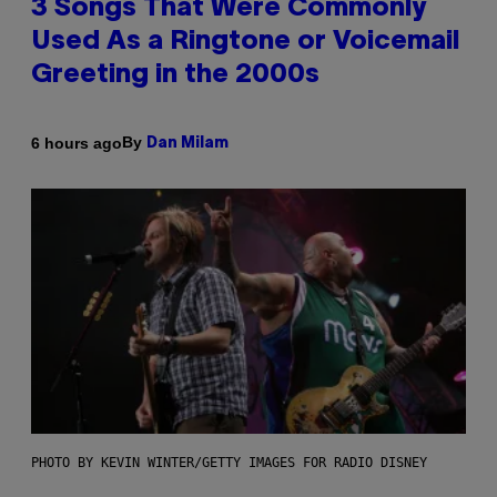
3 Songs That Were Commonly
Used As a Ringtone or Voicemail
Greeting in the 2000s
By
6 hours ago
Dan Milam
PHOTO BY KEVIN WINTER/GETTY IMAGES FOR RADIO DISNEY