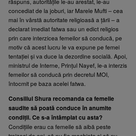
răspuns, autoritățile le-au arestat, le-au
concediat de la joburi, iar Marele Mufti – cea
mai în vârstă autoritate religioasă a țării – a
declarat imediat fatwa sau un edict religios
prin care interzicea femeilor să conducă, pe
motiv că acest lucru le va expune pe femei
tentației și va duce la dezordine socială. Apoi,
ministrul de Interne, Prințul Nayef, le-a interzis
femeilor să conducă prin decretul MOI,
întocmit pe baza acelei fatwa.
Consiliul Shura recomanda ca femeile
saudite să poată conduce în anumite
condiții. Ce s-a întâmplat cu asta?
Condițiile erau ca femeile să aibă peste
treizeci de ani, să nu fie machiate și să nu