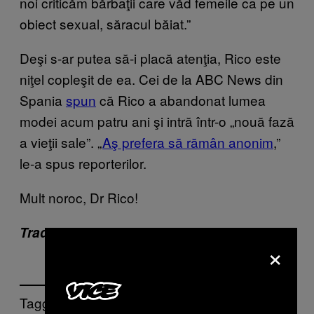
noi criticăm bărbaţii care văd femeile ca pe un
obiect sexual, săracul băiat.”
Deşi s-ar putea să-i placă atenţia, Rico este
niţel copleşit de ea. Cei de la ABC News din
Spania
spun
că Rico a abandonat lumea
modei acum patru ani şi intră într-o „nouă fază
a vieţii sale”. „
Aş prefera să rămân anonim
,”
le-a spus reporterilor.
Mult noroc, Dr Rico!
Traducere: Mihai Popescu
×
Tagged: