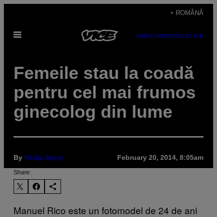
Skip
+ ROMÂNĂ
to
Open
content
SUBSCRIBE
NEWSLETTER
Menu
Femeile stau la coadă
pentru cel mai frumos
ginecolog din lume
By
Nadja Sayej
February 20, 2014, 8:05am
Share:
Manuel Rico este un fotomodel de 24 de ani