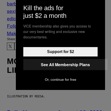
barbat
Kill the ads for
sexi
Chestii
chile
fotomodel
ginecología
m
just $2 a month
edico
Spania
Vice Blog
Follow Us On Discover
VICE membership also gives you access to
our very best writing and exclusive new
Make Us Preferred In Top Stories
documentaries.
Share:
Support for $2
MORE
See All Membership Plans
LIKE THIS
Or, continue for free
ILLUSTRATION BY REESA.