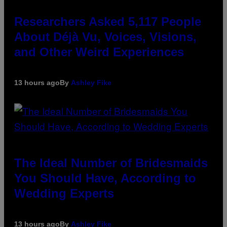
Researchers Asked 5,117 People
About Déjà Vu, Voices, Visions,
and Other Weird Experiences
13 hours ago
By
Ashley Fike
The Ideal Number of Bridesmaids
You Should Have, According to
Wedding Experts
13 hours ago
By
Ashley Fike