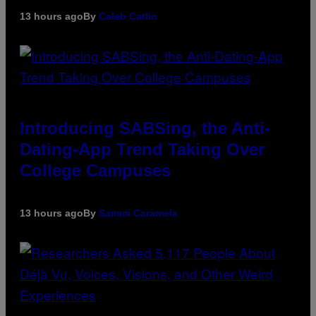
13 hours ago
By
Caleb Catlin
Introducing SABSing, the Anti-
Dating-App Trend Taking Over
College Campuses
13 hours ago
By
Sammi Caramela