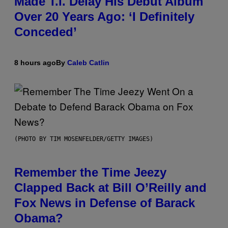
Made T.I. Delay His Debut Album
Over 20 Years Ago: ‘I Definitely
Conceded’
8 hours ago
By
Caleb Catlin
(PHOTO BY TIM MOSENFELDER/GETTY IMAGES)
Remember the Time Jeezy
Clapped Back at Bill O’Reilly and
Fox News in Defense of Barack
Obama?