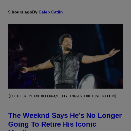
9 hours ago
By
Caleb Catlin
(PHOTO BY PEDRO BECERRA/GETTY IMAGES FOR LIVE NATION)
The Weeknd Says He’s No Longer
Going To Retire His Iconic