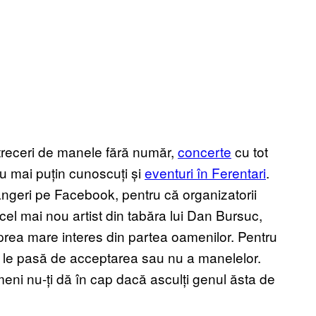
treceri de manele fără număr,
concerte
cu tot
au mai puțin cunoscuți și
eventuri în Ferentari
.
ângeri pe Facebook, pentru că organizatorii
el mai nou artist din tabăra lui Dan Bursuc,
ără prea mare interes din partea oamenilor. Pentru
 le pasă de acceptarea sau nu a manelelor.
imeni nu-ți dă în cap dacă asculți genul ăsta de