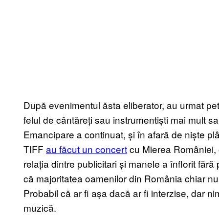
După evenimentul ăsta eliberator, au urmat pe
felul de cântăreți sau instrumentiști mai mult s
Emancipare a continuat, și în afară de niște pl
TIFF
au făcut un concert
cu Mierea României, c
relația dintre publicitari și manele a înflorit f
că majoritatea oamenilor din România chiar nu
Probabil că ar fi așa dacă ar fi interzise, dar n
muzică.