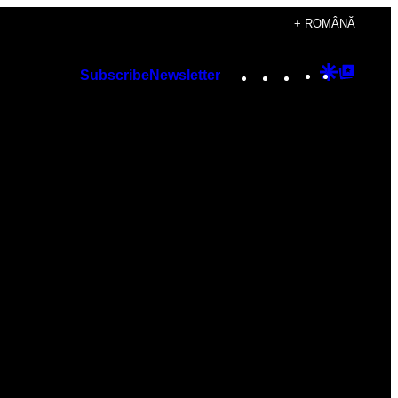
+ ROMÂNĂ
Instagram
TikTok
YouTube
Google
Googl
Subscribe
Newsletter
Discover
Top
Posts