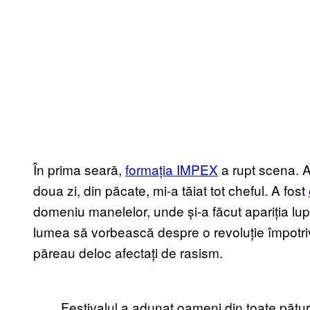
În prima seară,
formația IMPEX
a rupt scena. 
doua zi, din păcate, mi-a tăiat tot cheful. A fost
domeniu manelelor, unde și-a făcut apariția luptă
lumea să vorbească despre o revoluție împotriv
păreau deloc afectați de rasism.
Festivalul a adunat oameni din toate pături