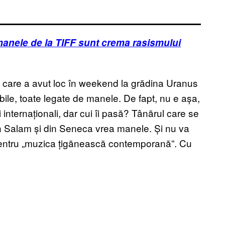
anele de la TIFF sunt crema rasismului
s, care a avut loc în weekend la grădina Uranus
ile, toate legate de manele. De fapt, nu e așa,
i internaționali, dar cui îi pasă? Tânărul care se
din Salam și din Seneca vrea manele. Și nu va
l pentru „muzica țigănească contemporană”. Cu