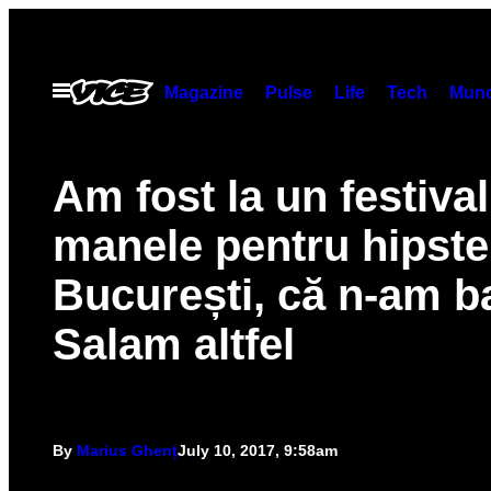
Skip
to
content
Open
Magazine
Pulse
Life
Tech
Munc
Menu
Am fost la un festiva
manele pentru hipster
București, că n-am b
Salam altfel
By
Marius Ghenț
July 10, 2017, 9:58am