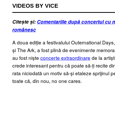
VIDEOS BY VICE
Citește și:
Comentariile după concertul cu m
românesc
A doua ediție a festivalului Outernational Day
și The Ark, a fost plină de evenimente memorab
au fost niște
concerte extraordinare
de la artișt
crede interesant pentru că poate să-ți recite 
rata niciodată un motiv să-și etaleze sprijinu
toate că, din nou, no one cares.