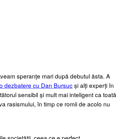
Aveam speranțe mari după debutul ăsta. A
o dezbatere cu Dan Bursuc
și alți experți în
torul sensibil și mult mai inteligent ca toată
a rasismului, în timp ce romii de acolo nu
le societății, ceea ce e perfect