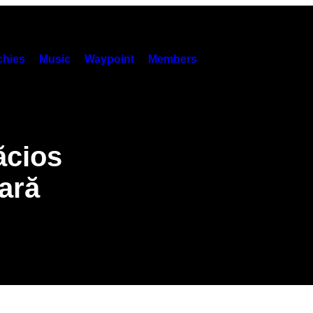
hies
Music
Waypoint
Members
ăcios
țară