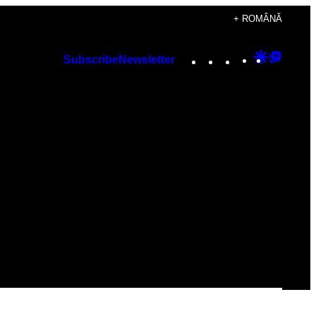
+ ROMÂNĂ
Instagram
TikTok
YouTube
Google
Googl
Subscribe
Newsletter
Discover
Top
Posts