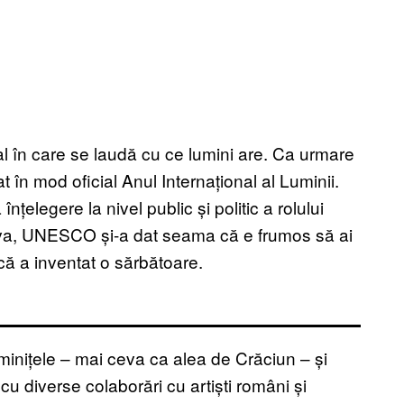
val în care se laudă cu ce lumini are. Ca urmare
în mod oficial Anul Internațional al Luminii.
țelegere la nivel public și politic a rolului
umva, UNESCO și-a dat seama că e frumos să ai
că a inventat o sărbătoare.
uminițele – mai ceva ca alea de Crăciun – și
u diverse colaborări cu artiști români și