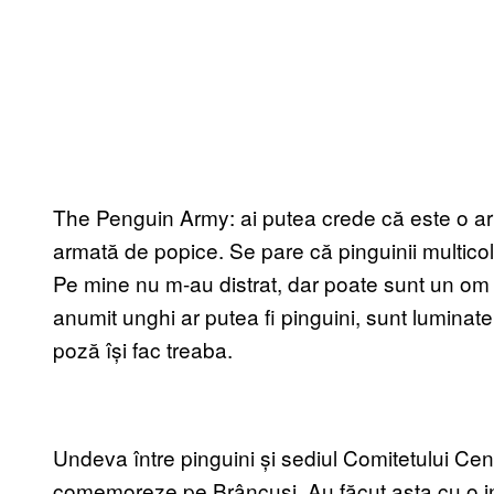
The Penguin Army: ai putea crede că este o ar
armată de popice. Se pare că pinguinii multicolori
Pe mine nu m-au distrat, dar poate sunt un om 
anumit unghi ar putea fi pinguini, sunt luminat
poză își fac treaba.
Undeva între pinguini și sediul Comitetului Cen
comemoreze pe Brâncuși. Au făcut asta cu o in