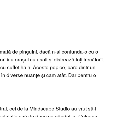
mată de pinguini, dacă n-ai confunda-o cu o
 iau orașul cu asalt și distrează toți trecătorii.
cu suflet hain. Aceste popice, care dintr-un
e în diverse nuanțe și cam atât. Dar pentru o
tral, cei de la Mindscape Studio au vrut să-l
stalație care te duce cu gândul la „Coloana