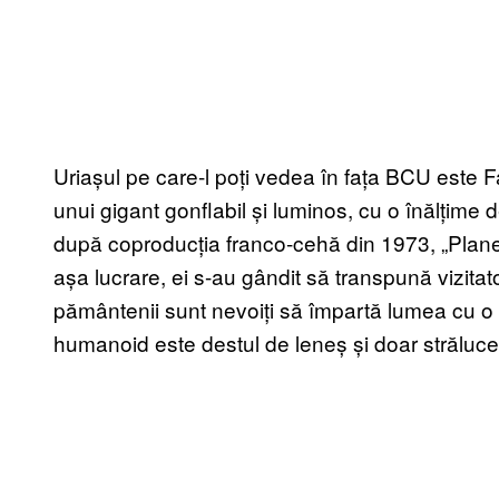
Uriașul pe care-l poți vedea în fața BCU este F
unui gigant gonflabil și luminos, cu o înălțime d
după coproducția franco-cehă din 1973, „Planet
așa lucrare, ei s-au gândit să transpună vizitator
pământenii sunt nevoiți să împartă lumea cu o
humanoid este destul de leneș și doar străluce