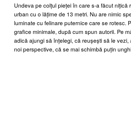
Undeva pe colțul pieței în care s-a făcut nițică r
urban cu o lățime de 13 metri. Nu are nimic s
luminate cu felinare puternice care se rotesc. 
grafice minimale, după cum spun autorii. Pe mă
adică ajungi să înțelegi, că reușești să le vezi
noi perspective, că se mai schimbă puțin ungh