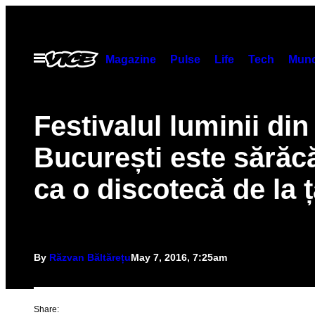
Skip
to
content
Open
Magazine
Pulse
Life
Tech
Munc
Menu
Festivalul luminii din
București este sărăc
ca o discotecă de la 
By
Răzvan Băltărețu
May 7, 2016, 7:25am
Share: