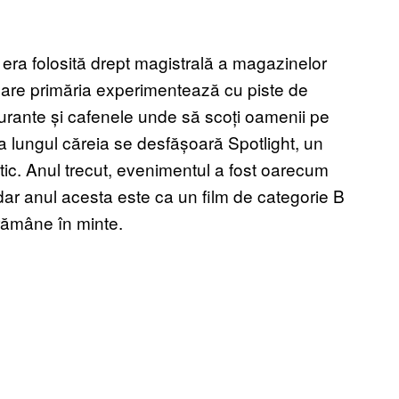
 era folosită drept magistrală a magazinelor
 care primăria experimentează cu piste de
taurante și cafenele unde să scoți oamenii pe
-a lungul căreia se desfășoară Spotlight, un
rtistic. Anul trecut, evenimentul a fost oarecum
dar anul acesta este ca un film de categorie B
 rămâne în minte.