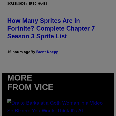
SCREENSHOT: EPIC GAMES
How Many Sprites Are in
Fortnite? Complete Chapter 7
Season 3 Sprite List
16 hours ago
By
Brent Koepp
MORE
FROM VICE