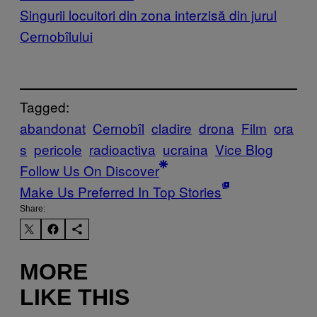
Singurii locuitori din zona interzisă din jurul
Cernobîlului
Tagged:
abandonat
Cernobîl
cladire
drona
Film
ora
s
pericole
radioactiva
ucraina
Vice Blog
Follow Us On Discover
Make Us Preferred In Top Stories
Share:
MORE
LIKE THIS