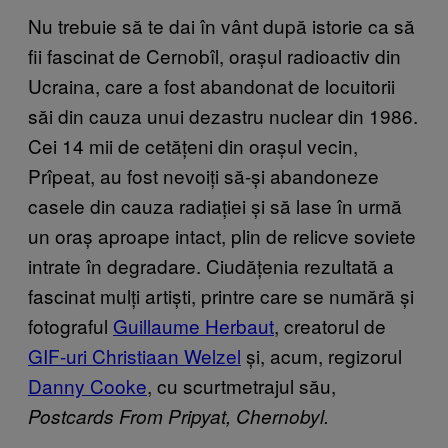
Nu trebuie să te dai în vânt după istorie ca să
fii fascinat de Cernobîl, orașul radioactiv din
Ucraina, care a fost abandonat de locuitorii
săi din cauza unui dezastru nuclear din 1986.
Cei 14 mii de cetățeni din orașul vecin,
Prîpeat, au fost nevoiți să-și abandoneze
casele din cauza radiației și să lase în urmă
un oraș aproape intact, plin de relicve soviete
intrate în degradare. Ciudățenia rezultată a
fascinat mulți artiști, printre care se numără și
fotograful
Guillaume Herbaut
, creatorul de
GIF-uri Christiaan Welzel
și, acum, regizorul
Danny Cooke
, cu scurtmetrajul său,
Postcards From Pripyat, Chernobyl.