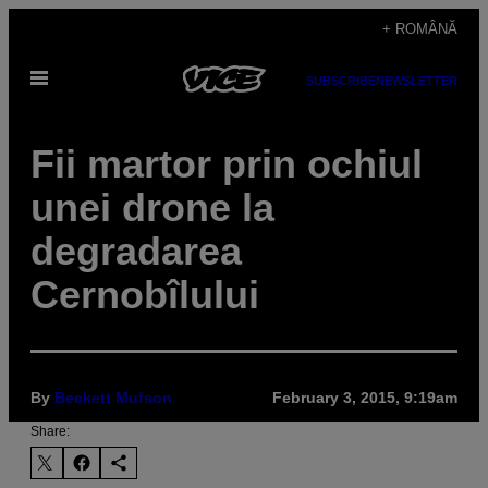
Skip
+ ROMÂNĂ
to
Open
content
SUBSCRIBE
NEWSLETTER
Menu
Fii martor prin ochiul
unei drone la
degradarea
Cernobîlului
By
Beckett Mufson
February 3, 2015, 9:19am
Share: