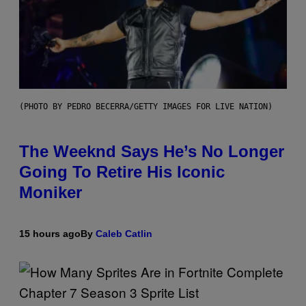
(PHOTO BY PEDRO BECERRA/GETTY IMAGES FOR LIVE NATION)
The Weeknd Says He’s No Longer
Going To Retire His Iconic
Moniker
15 hours ago
By
Caleb Catlin