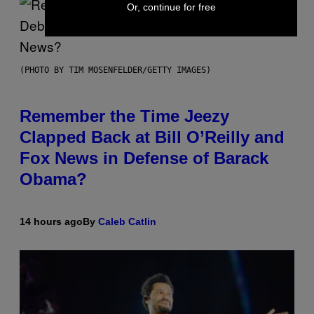
Or, continue for free
(PHOTO BY TIM MOSENFELDER/GETTY IMAGES)
Remember the Time Jeezy
Clapped Back at Bill O’Reilly and
Fox News in Defense of Barack
Obama?
14 hours ago
By
Caleb Catlin