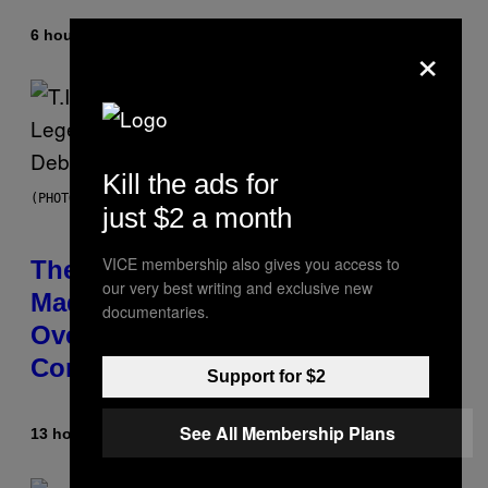
6 hours ago
By
Ashley Fike
×
Kill the ads for
(PHOTO BY JOHNNY NUNEZ/WIREIMAGE)
just $2 a month
VICE membership also gives you access to
The 90s Hip-Hop Legend Who
our very best writing and exclusive new
Made T.I. Delay His Debut Album
documentaries.
Over 20 Years Ago: ‘I Definitely
Conceded’
Support for $2
See All Membership Plans
13 hours ago
By
Caleb Catlin