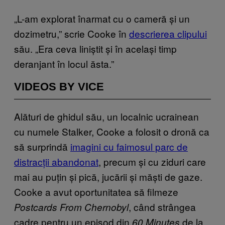
„L-am explorat înarmat cu o cameră și un
dozimetru,” scrie Cooke în
descrierea clipului
său. „Era ceva liniștit și în același timp
deranjant în locul ăsta.”
VIDEOS BY VICE
Alături de ghidul său, un localnic ucrainean
cu numele Stalker, Cooke a folosit o dronă ca
să surprindă
imagini cu faimosul parc de
distracții abandonat
, precum și cu ziduri care
mai au puțin și pică, jucării și măști de gaze.
Cooke a avut oportunitatea să filmeze
, când strângea
Postcards From Chernobyl
cadre pentru un episod din
de la
60 Minutes