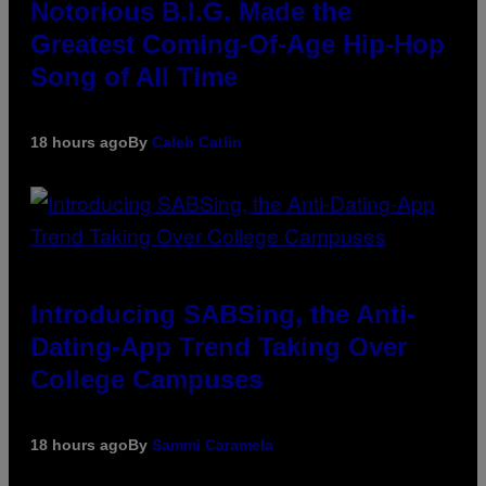
Notorious B.I.G. Made the
Greatest Coming-Of-Age Hip-Hop
Song of All Time
18 hours ago
By
Caleb Catlin
Introducing SABSing, the Anti-
Dating-App Trend Taking Over
College Campuses
18 hours ago
By
Sammi Caramela