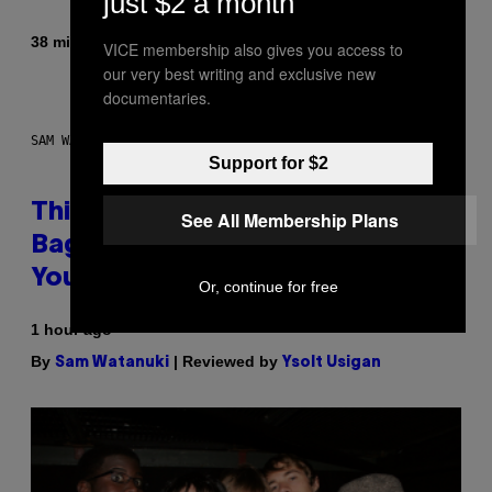
just $2 a month
By
38 minutes ago
Caleb Catlin
VICE membership also gives you access to
our very best writing and exclusive new
documentaries.
SAM WATANUKI FOR VICE
Support for $2
This Discreet Lockable Sex Toy
See All Membership Plans
Bag Is the Nightstand Upgrade
Your Play Drawer Needs
Or, continue for free
1 hour ago
By
| Reviewed by
Sam Watanuki
Ysolt Usigan