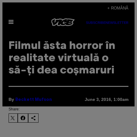
Skip
+ ROMÂNĂ
to
Open
content
SUBSCRIBE
NEWSLETTER
Menu
Filmul ăsta horror în
realitate virtuală o
să-ți dea coșmaruri
By
June 3, 2016, 1:00am
Beckett Mufson
Share: