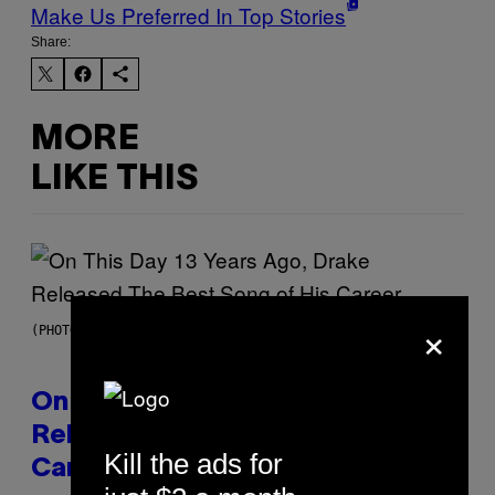
Make Us Preferred In Top Stories
Share:
MORE
LIKE THIS
×
(PHOTO BY GARY GERSHOFF/WIREIMAGE)
On This Day 13 Years Ago, Drake
Released the Best Song of His
Kill the ads for
Career