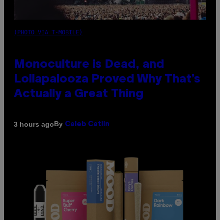
(PHOTO VIA T-MOBILE)
Monoculture is Dead, and
Lollapalooza Proved Why That’s
Actually a Great Thing
By
3 hours ago
Caleb Catlin