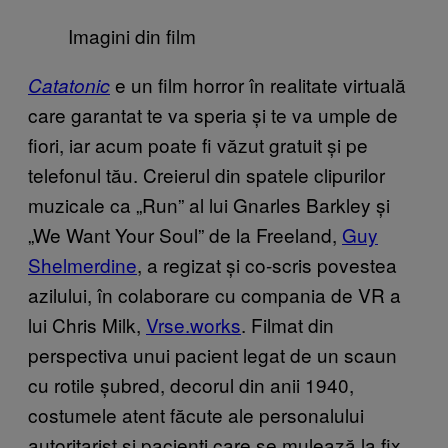
Imagini din film
e un film horror în realitate virtuală
Catatonic
care garantat te va speria și te va umple de
fiori, iar acum poate fi văzut gratuit și pe
telefonul tău. Creierul din spatele clipurilor
muzicale ca „Run” al lui Gnarles Barkley și
„We Want Your Soul” de la Freeland,
Guy
Shelmerdine
, a regizat și co-scris povestea
azilului, în colaborare cu compania de VR a
lui Chris Milk,
Vrse.works
. Filmat din
perspectiva unui pacient legat de un scaun
cu rotile șubred, decorul din anii 1940,
costumele atent făcute ale personalului
autoritarist și pacienți care se mulează la fix