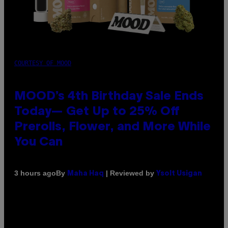
COURTESY OF MOOD
MOOD’s 4th Birthday Sale Ends
Today— Get Up to 25% Off
Prerolls, Flower, and More While
You Can
By
| Reviewed by
3 hours ago
Maha Haq
Ysolt Usigan