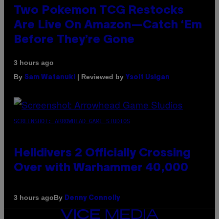
Two Pokemon TCG Restocks
Are Live On Amazon—Catch ‘Em
Before They’re Gone
3 hours ago
By
| Reviewed by
Sam Watanuki
Ysolt Usigan
SCREENSHOT: ARROWHEAD GAME STUDIOS
Helldivers 2 Officially Crossing
Over with Warhammer 40,000
By
3 hours ago
Denny Connolly
VICE