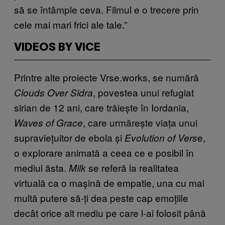
să se întâmple ceva. Filmul e o trecere prin
cele mai mari frici ale tale.”
VIDEOS BY VICE
Printre alte proiecte Vrse.works, se numără
, povestea unui refugiat
Clouds Over Sidra
sirian de 12 ani, care trăiește în Iordania,
, care urmărește viața unui
Waves of Grace
supraviețuitor de ebola și
e,
Evolution of Vers
o explorare animată a ceea ce e posibil în
mediul ăsta.
se referă la realitatea
Milk
virtuală ca o mașină de empatie, una cu mai
multă putere să-ți dea peste cap emoțiile
decât orice alt mediu pe care l-ai folosit până