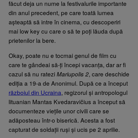
făcut deja un nume la festivalurile importante
din anul precedent, pe care toată lumea
așteaptă să intre în cinema, cu descoperiri
mai low key cu care o să te poți lăuda după
prietenilor la bere.
Okay, poate nu e tocmai genul de film cu
care te gândeai să-ți începi vacanța, dar ar fi
cazul să nu ratezi
, care deschide
Mariupolis 2
ediția a 19-a de Anonimul. După ce a început
războiul din Ucraina
, regizorul și antropologul
lituanian Mantas Kvedaravičius a început să
documenteze viețile unor civili care se
adăposteau într-o biserică. Acesta a fost
capturat de soldații ruși și ucis pe 2 aprilie.