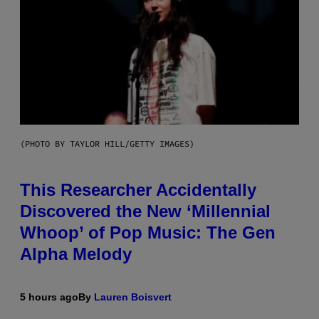
(PHOTO BY TAYLOR HILL/GETTY IMAGES)
This Researcher Accidentally
Discovered the New ‘Millennial
Whoop’ of Pop Music: The Gen
Alpha Melody
5 hours ago
By
Lauren Boisvert