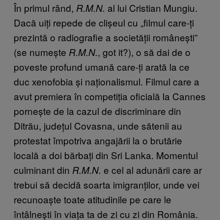
În primul rând,
al lui Cristian Mungiu.
R.M.N.
Dacă uiți repede de clișeul cu „filmul care-ți
prezintă o radiografie a societății românești”
(se numește
, got it?), o să dai de o
R.M.N.
poveste profund umană care-ți arată la ce
duc xenofobia și naționalismul. Filmul care a
avut premiera în competiția oficială la Cannes
pornește de la cazul de discriminare din
Ditrău, județul Covasna, unde sătenii au
protestat împotriva angajării la o brutărie
locală a doi bărbați din Sri Lanka. Momentul
culminant din
e cel al adunării care ar
R.M.N.
trebui să decidă soarta imigranților, unde vei
recunoaște toate atitudinile pe care le
întâlnești în viața ta de zi cu zi din România.