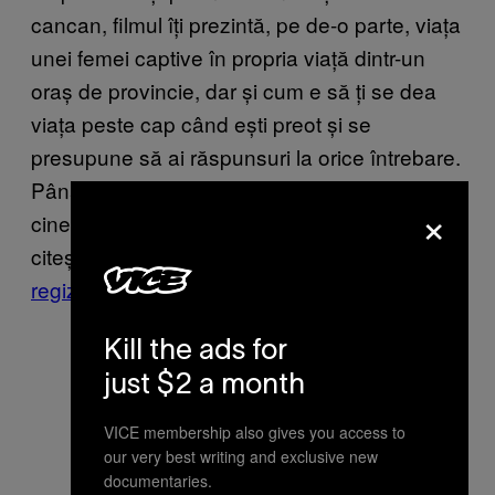
cancan, filmul îți prezintă, pe de-o parte, viața
unei femei captive în propria viață dintr-un
oraș de provincie, dar și cum e să ți se dea
viața peste cap când ești preot și se
presupune să ai răspunsuri la orice întrebare.
Până ajungi la Anonimul sau îl prinzi în
×
cinema (începând cu 9 septembrie), poți să
citești
acest interviu pe care VICE l-a făcut cu
regizorul Octav Chelaru
.
Kill the ads for
just $2 a month
VICE membership also gives you access to
our very best writing and exclusive new
documentaries.