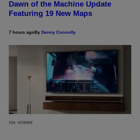
Dawn of the Machine Update
Featuring 19 New Maps
7 hours ago
By
Denny Connolly
VIA HISENSE