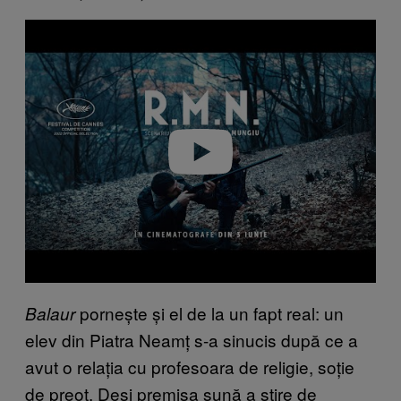
P
l
a
y
v
i
d
e
o
pornește și el de la un fapt real: un
Balaur
elev din Piatra Neamț s-a sinucis după ce a
avut o relația cu profesoara de religie, soție
de preot. Deși premisa sună a știre de