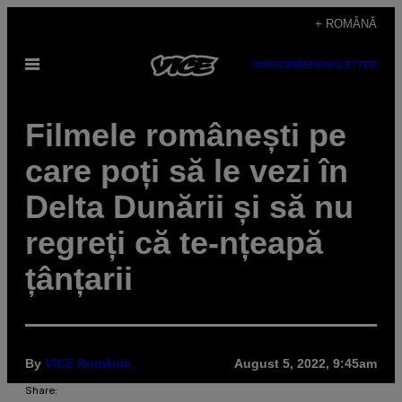
Skip
+ ROMÂNĂ
to
Open
SUBSCRIBE
NEWSLETTER
content
Menu
Filmele românești pe
care poți să le vezi în
Delta Dunării și să nu
regreți că te-nțeapă
țânțarii
By
VICE România
August 5, 2022, 9:45am
Share: