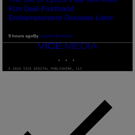
Kim Deal Firsthand
Embarrassment Decades Later
9 hours ago
By
Lauren Boisvert
VICE
MEDIA
INSTAGRAM
TIKTOK
YOUTUBE
© 2026 VICE DIGITAL PUBLISHING, LLC