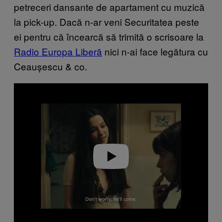
petreceri dansante de apartament cu muzică
la pick-up. Dacă n-ar veni Securitatea peste
ei pentru că încearcă să trimită o scrisoare la
Radio Europa Liberă
nici n-ai face legătura cu
Ceaușescu & co.
P
l
a
y
v
i
d
e
o