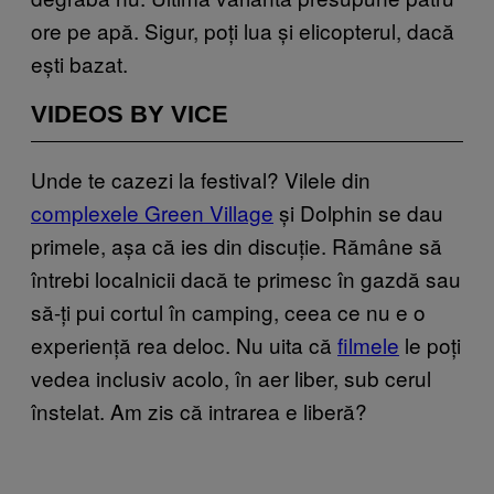
ore pe apă. Sigur, poți lua și elicopterul, dacă
ești bazat.
VIDEOS BY VICE
Unde te cazezi la festival? Vilele din
complexele Green Village
și Dolphin se dau
primele, așa că ies din discuție. Rămâne să
întrebi localnicii dacă te primesc în gazdă sau
să-ți pui cortul în camping, ceea ce nu e o
experiență rea deloc. Nu uita că
filmele
le poți
vedea inclusiv acolo, în aer liber, sub cerul
înstelat. Am zis că intrarea e liberă?