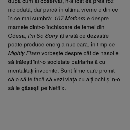
după cum ai observat, n-a fost ea prea roz
niciodată, dar parcă în ultima vreme e din ce
în ce mai sumbră:
e despre
107 Mothers
mamele dintr-o închisoare de femei din
Odesa,
îți arată ce dezastre
I’m So Sorry
poate produce energia nucleară, în timp ce
vorbește despre cât de nasol e
Mighty Flash
să trăiești într-o societate patriarhală cu
mentalități învechite. Sunt filme care promit
că o să te facă să vezi viața cu alți ochi și n-o
să le găsești pe Netflix.