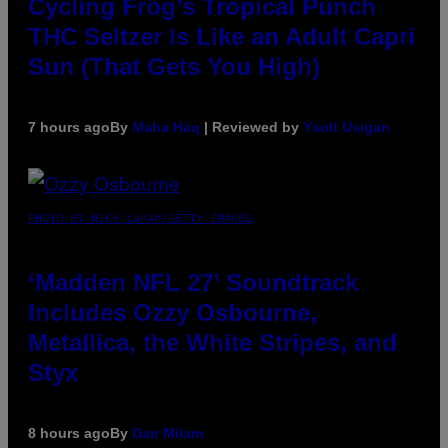
Cycling Frog’s Tropical Punch
THC Seltzer Is Like an Adult Capri
Sun (That Gets You High)
7 hours ago
By
Maha Haq
| Reviewed by
Ysolt Usigan
PHOTO BY NICK LAHAM/GETTY IMAGES
‘Madden NFL 27’ Soundtrack
Includes Ozzy Osbourne,
Metallica, the White Stripes, and
Styx
8 hours ago
By
Dan Milam