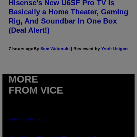
Hisense’s New U6SF Pro TV Is
Basically a Home Theater, Gaming
Rig, And Soundbar In One Box
(Deal Alert!)
7 hours ago
By
Sam Watanuki
| Reviewed by
Ysolt Usigan
MORE
FROM VICE
MAHA HAQ FOR VICE