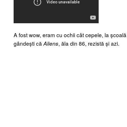
A fost wow, eram cu ochii cât cepele, la școa
gândești că
, ăla din 86, rezistă și azi.
Aliens