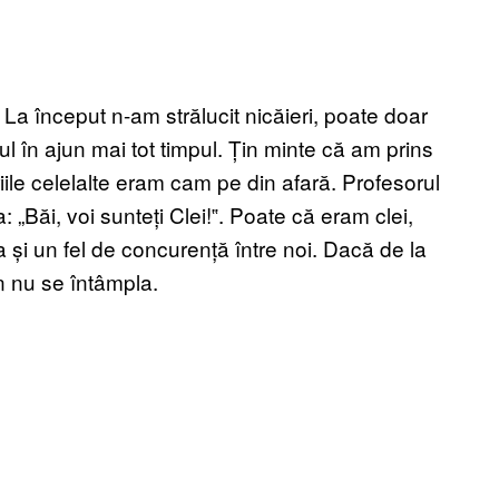
. La început n-am strălucit nicăieri, poate doar
cul în ajun mai tot timpul. Țin minte că am prins
iile celelalte eram cam pe din afară. Profesorul
: „Băi, voi sunteți Clei!‟. Poate că eram clei,
ta și un fel de concurență între noi. Dacă de la
en nu se întâmpla.