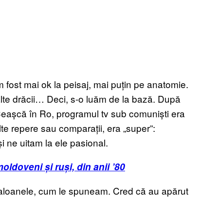
 fost mai ok la peisaj, mai puțin pe anatomie.
alte drăcii… Deci, s-o luăm de la bază. După
 Ceașcă în Ro, programul tv sub comuniști era
alte repere sau comparații, era „super”:
 ne uitam la ele pasional.
ldoveni și ruși, din anii ’80
saloanele, cum le spuneam. Cred că au apărut