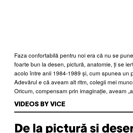
Faza confortabilă pentru noi era că nu se punea
foarte bun la desen, pictură, anatomie, ți se ier
acolo între anii 1984-1989 și, cum spunea un p
Adevărul e că aveam alt ritm, colegii mei munce
Oricum, compensam prin imaginație, aveam „ap
VIDEOS BY VICE
De la pictură și des