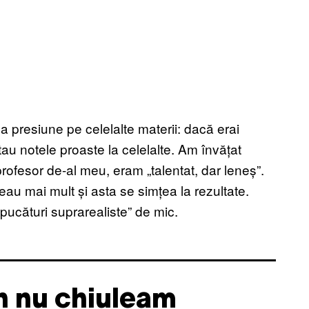
 presiune pe celelalte materii: dacă erai
tau notele proaste la celelalte. Am învățat
rofesor de-al meu, eram „talentat, dar leneș”.
au mai mult și asta se simțea la rezultate.
ucături suprarealiste” de mic.
en nu chiuleam