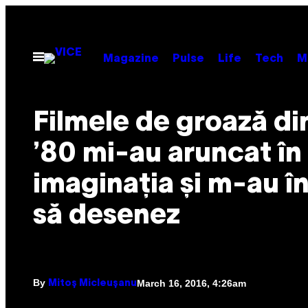
Skip
to
content
Open
Magazine
Pulse
Life
Tech
M
Menu
Filmele de groază din
’80 mi-au aruncat în
imaginația și m-au î
să desenez
By
March 16, 2016, 4:26am
Mitoș Micleușanu