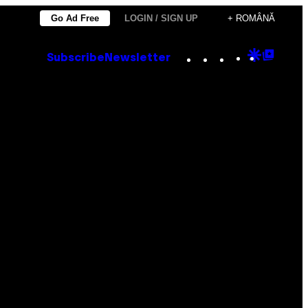
Go Ad Free
LOGIN / SIGN UP
+ ROMÂNĂ
Instagram
TikTok
YouTube
Google
Goog
Subscribe
Newsletter
Discove
Top
Posts