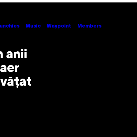
unchies
Music
Waypoint
Members
 anii
 aer
nvățat