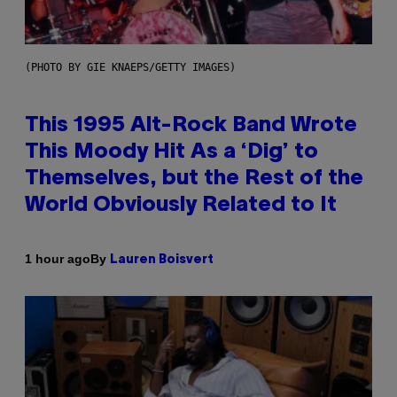
(PHOTO BY GIE KNAEPS/GETTY IMAGES)
This 1995 Alt-Rock Band Wrote
This Moody Hit As a ‘Dig’ to
Themselves, but the Rest of the
World Obviously Related to It
By
1 hour ago
Lauren Boisvert