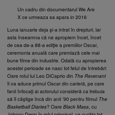
Un cadru din documentarul We Are
X ce urmeaza sa apara in 2016
Luna ianuarie deja şi-a intrat în drepturi, iar
asta înseamna că ne apropiem încet, încet
de cea de-a 88-a ediţie a premiilor Oscar,
ceremonia anuală care premiază cele mai
bune filme din industrie. Odată cu apropierea
acestei perioade se nasc tot felul de întrebări:
Oare rolul lui Leo DiCaprio din
The Revenant
îi va aduce primul Oscar din carieră, pe care
fanii înfocaţi ai actorului consideră ca trebuia
să îl câştige încă din anii ’90 pentru filmul
The
? Oare
cu
Basketball Diaries
Black Mass,
Johnny Depp în rolul principal, va curăţa tot