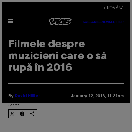
Skip
+ ROMÂNĂ
to
Open
content
SUBSCRIBE
NEWSLETTER
Menu
Filmele despre
muzicieni care o să
rupă în 2016
By
January 12, 2016, 11:31am
David Hillier
Share: