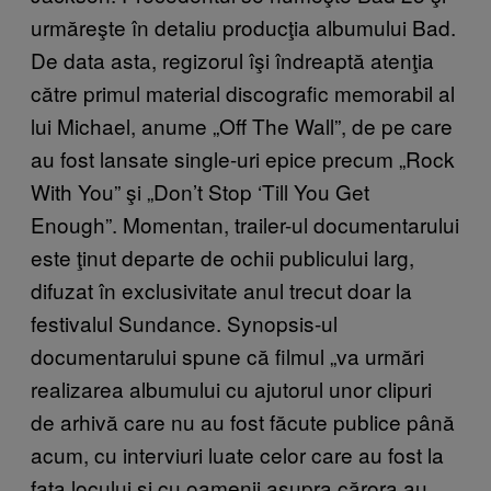
urmăreşte în detaliu producţia albumului Bad.
De data asta, regizorul îşi îndreaptă atenţia
către primul material discografic memorabil al
lui Michael, anume „Off The Wall”, de pe care
au fost lansate single-uri epice precum „Rock
With You” şi „Don’t Stop ‘Till You Get
Enough”. Momentan, trailer-ul documentarului
este ţinut departe de ochii publicului larg,
difuzat în exclusivitate anul trecut doar la
festivalul Sundance. Synopsis-ul
documentarului spune că filmul „va urmări
realizarea albumului cu ajutorul unor clipuri
de arhivă care nu au fost făcute publice până
acum, cu interviuri luate celor care au fost la
faţa locului şi cu oamenii asupra cărora au