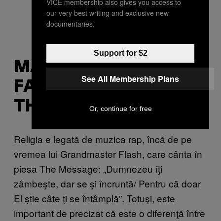
VICE membership also gives you access to
our very best writing and exclusive new
documentaries.
Support for $2
MAKING JESUS
See All Membership Plans
FAMOUS: LIFE BEHIND
THE JESUS MUZIK
Or, continue for free
Religia e legată de muzica rap, încă de pe
vremea lui Grandmaster Flash, care cânta în
piesa The Message: „Dumnezeu îţi
zâmbeşte, dar se şi încruntă/ Pentru că doar
El ştie câte ţi se întâmplă”. Totuşi, este
important de precizat că este o diferenţă între