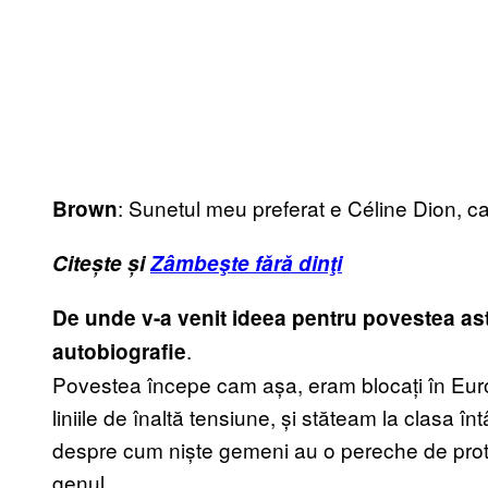
: Sunetul meu preferat e Céline Dion, ca
Brown
Citește și
Zâmbeşte fără dinţi
De unde v-a venit ideea pentru povestea as
.
autobiografie
Povestea începe cam așa, eram blocați în Euros
liniile de înaltă tensiune, și stăteam la clasa î
despre cum niște gemeni au o pereche de proteze
genul.