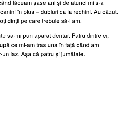
nd făceam șase ani și de atunci mi s-a
canini în plus – dubluri ca la rechini. Au căzut.
ți dinții pe care trebuie să-i am.
te să-mi pun aparat dentar. Patru dintre ei,
, după ce mi-am tras una în față când am
r-un iaz. Așa că patru și jumătate.