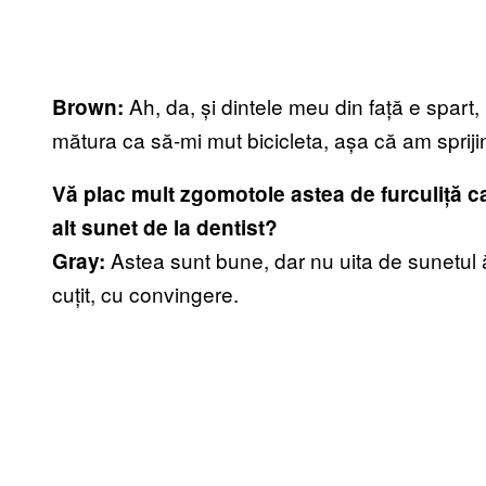
Ah, da, și dintele meu din față e spar
Brown:
mătura ca să-mi mut bicicleta, așa că am sprijin
Vă plac mult zgomotole astea de furculiță car
alt sunet de la dentist?
Astea sunt bune, dar nu uita de sunetul ă
Gray:
cuțit, cu convingere.