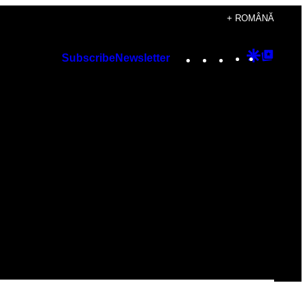
+ ROMÂNĂ
Instagram
TikTok
YouTube
Google
Googl
Subscribe
Newsletter
Discover
Top
Posts