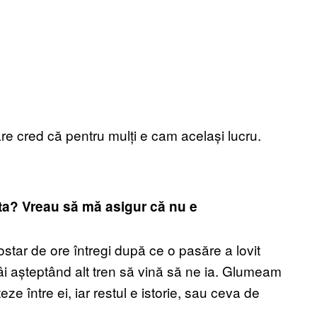
re cred că pentru mulți e cam același lucru.
ta? Vreau să mă asigur că nu e
tar de ore întregi după ce o pasăre a lovit
ntâi așteptând alt tren să vină să ne ia. Glumeam
 între ei, iar restul e istorie, sau ceva de