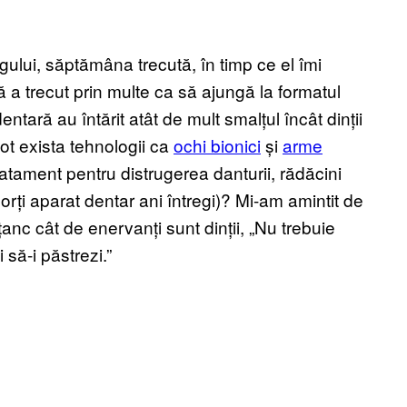
lui, săptămâna trecută, în timp ce el îmi
ră a trecut prin multe ca să ajungă la formatul
ntară au întărit atât de mult smalțul încât dinții
t exista tehnologii ca
ochi bionici
și
arme
tratament pentru distrugerea danturii, rădăcini
rți aparat dentar ani întregi)? Mi-am amintit de
anc cât de enervanți sunt dinții, „Nu trebuie
i să-i păstrezi.”