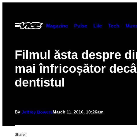
Skip
to
content
Open
Magazine
Pulse
Life
Tech
Munc
Menu
Filmul ăsta despre di
mai înfricoșător decâ
dentistul
By
Jeffrey Bowers
March 11, 2016, 10:26am
Share: