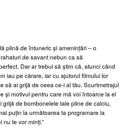
ă plină de întuneric și amenințări – o
 rahaturi de savant nebun ca să
fect. Dar ar trebui să știm că, atunci când
 iau pe cărare, iar cu ajutorul filmului lor
 să ai grijă de ceea ce-i al tău. Scurtmetrajul
 e și motivul pentru care mă voi întoarce la el
i grijă de bombonelele tale pline de calciu,
e mai puțin la următoarea ta programare la
ei nu te vor minți.”