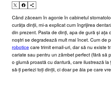
Când zăceam în agonie în cabinetul stomatologu
curăța dinții, mi-a explicat cum îngrijirea denta
din prezent. Pasta de dinți, apa de gură și ața de
noștri se degradează mult mai încet. Cum de po
robotice
care trimit email-uri, dar să nu existe 
cariate sau pentru un zâmbet perfect (fără să po
o glumă proastă cu dantură, care ilustrează la ț
să-ți periezi toți dinții, ci doar pe ăia pe care vre