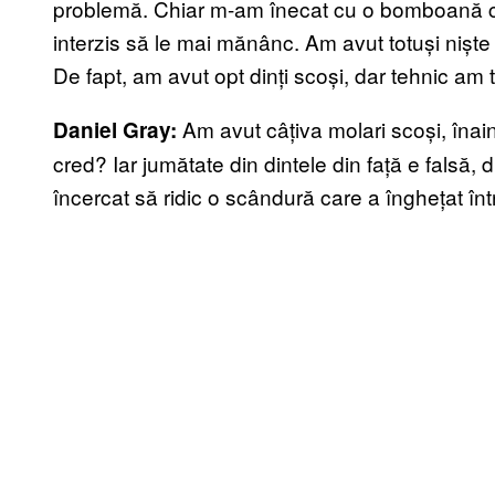
problemă. Chiar m-am înecat cu o bomboană câ
interzis să le mai mănânc. Am avut totuși niște 
De fapt, am avut opt dinți scoși, dar tehnic am to
Am avut câțiva molari scoși, înain
Daniel Gray:
cred? Iar jumătate din dintele din față e falsă
încercat să ridic o scândură care a înghețat înt