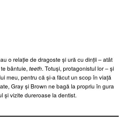
u o relație de dragoste și ură cu dinții – atât
 te bântuie,
. Totuși, protagonistul lor – și
teeth
ui meu, pentru că și-a făcut un scop în viață
ritate, Gray și Brown ne bagă la propriu în gura
 și vizite dureroase la dentist.