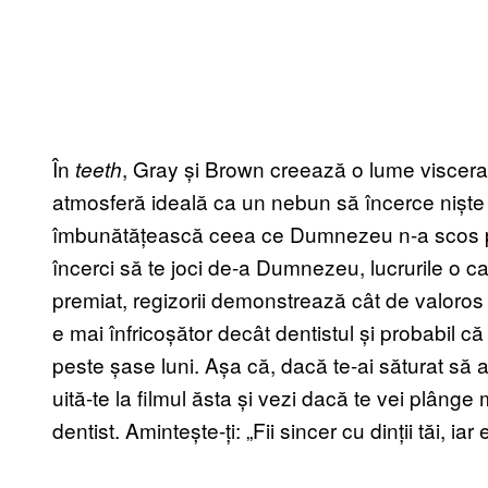
În
, Gray și Brown creează o lume visceral
teeth
atmosferă ideală ca un nebun să încerce niște
îmbunătățească ceea ce Dumnezeu n-a scos per
încerci să te joci de-a Dumnezeu, lucrurile o cam
premiat, regizorii demonstrează cât de valoros e
e mai înfricoșător decât dentistul și probabil că
peste șase luni. Așa că, dacă te-ai săturat să a
uită-te la filmul ăsta și vezi dacă te vei plâng
dentist. Amintește-ți: „Fii sincer cu dinții tăi, iar 