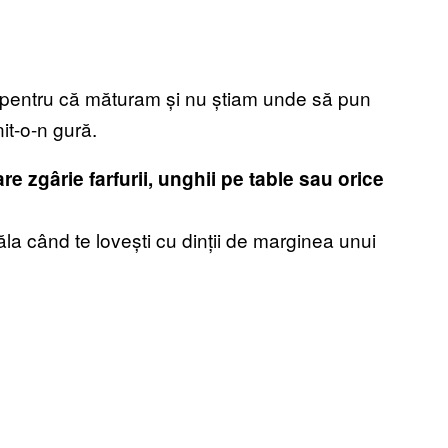
t, pentru că măturam și nu știam unde să pun
it-o-n gură.
e zgârie farfurii, unghii pe table sau orice
la când te lovești cu dinții de marginea unui