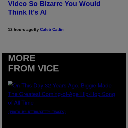
Video So Bizarre You Would
Think It’s AI
12 hours ago
By
Caleb Catlin
MORE
FROM VICE
(PHOTO BY NITRO/GETTY IMAGES)