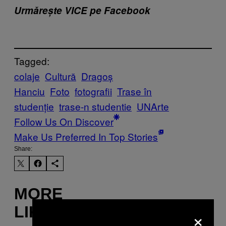
Urmărește VICE pe Facebook
Tagged:
colaje
Cultură
Dragoș
Hanciu
Foto
fotografii
Trase în
studenție
trase-n studentie
UNArte
Follow Us On Discover
Make Us Preferred In Top Stories
Share:
MORE
LIKE THIS
×