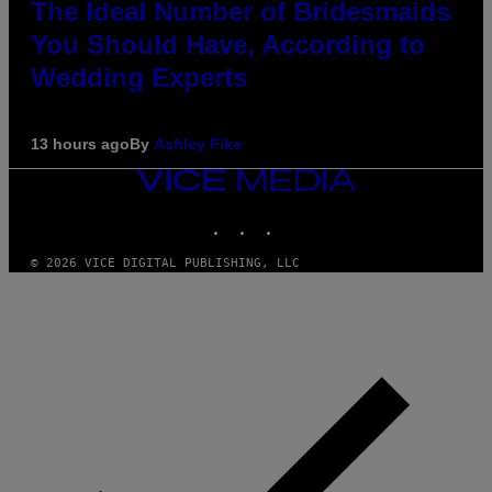
The Ideal Number of Bridesmaids
You Should Have, According to
Wedding Experts
13 hours ago
By
Ashley Fike
VICE
MEDIA
INSTAGRAM
TIKTOK
YOUTUBE
© 2026 VICE DIGITAL PUBLISHING, LLC