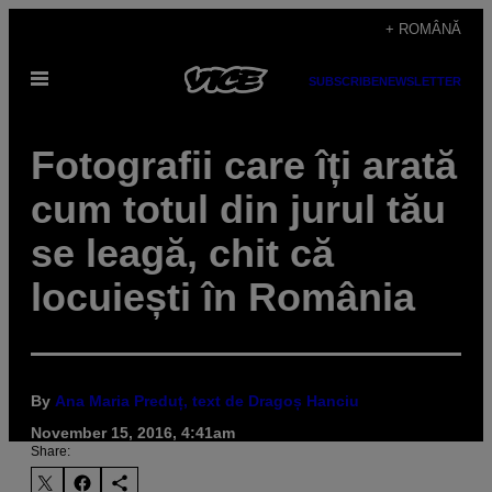
Skip
+ ROMÂNĂ
to
Open
content
SUBSCRIBE
NEWSLETTER
Menu
Fotografii care îți arată
cum totul din jurul tău
se leagă, chit că
locuiești în România
By
Ana Maria Preduț, text de Dragoș Hanciu
November 15, 2016, 4:41am
Share: