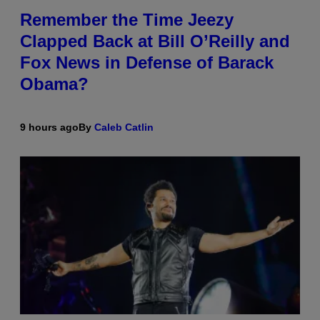
Remember the Time Jeezy
Clapped Back at Bill O’Reilly and
Fox News in Defense of Barack
Obama?
9 hours ago
By
Caleb Catlin