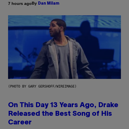
By
7 hours ago
Dan Milam
(PHOTO BY GARY GERSHOFF/WIREIMAGE)
On This Day 13 Years Ago, Drake
Released the Best Song of His
Career