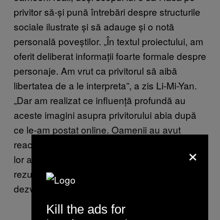
privitor să-și pună întrebări despre structurile
sociale ilustrate și să adauge și o notă
personală poveștilor. „În textul proiectului, am
oferit deliberat informații foarte formale despre
personaje. Am vrut ca privitorul să aibă
libertatea de a le interpreta”, a zis Li-Mi-Yan.
„Dar am realizat ce influență profundă au
aceste imagini asupra privitorului abia după
ce le-am postat online. Oamenii au avut
reacții foarte diferite, în funcție de perspectiva
×
lor asupra imaginilor. Mă bucur de acest
rezultat. Simt că proiectul crește și se
dezvoltă singur și prin reacțiile oamenilor.
”
Kill the ads for