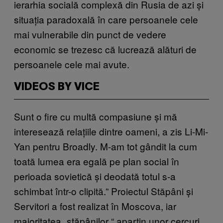
ierarhia socială complexă din Rusia de azi și
situația paradoxală în care persoanele cele
mai vulnerabile din punct de vedere
economic se trezesc că lucrează alături de
persoanele cele mai avute.
VIDEOS BY VICE
Sunt o fire cu multă compasiune și mă
interesează relațiile dintre oameni, a zis Li-Mi-
Yan pentru Broadly. M-am tot gândit la cum
toată lumea era egală pe plan social în
perioada sovietică și deodată totul s-a
schimbat într-o clipită.
” Proiectul
Stăpâni și
Servitori a fost realizat în Moscova, iar
majoritatea „stăpânilor
“
aparțin unor cercuri