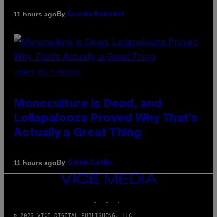
By
11 hours ago
Lauren Boisvert
(PHOTO VIA T-MOBILE)
Monoculture is Dead, and
Lollapalooza Proved Why That’s
Actually a Great Thing
By
11 hours ago
Caleb Catlin
VICE
MEDIA
INSTAGRAM
TIKTOK
YOUTUBE
© 2026 VICE DIGITAL PUBLISHING, LLC