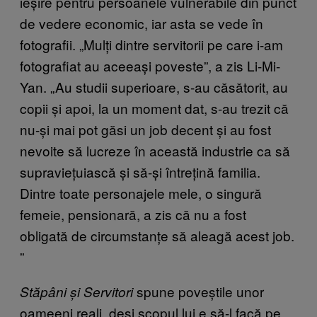
ieșire pentru persoanele vulnerabile din punct
de vedere economic, iar asta se vede în
fotografii. „Mulți dintre servitorii pe care i-am
fotografiat au aceeași poveste”, a zis Li-Mi-
Yan. „Au studii superioare, s-au căsătorit, au
copii și apoi, la un moment dat, s-au trezit că
nu-și mai pot găsi un job decent și au fost
nevoite să lucreze în această industrie ca să
supraviețuiască și să-și întrețină familia.
Dintre toate personajele mele, o singură
femeie, pensionară, a zis că nu a fost
obligată de circumstanțe să aleagă acest job.
”
spune poveștile unor
Stăpâni și Servitori
oameeni reali, deși scopul lui e să-l facă pe