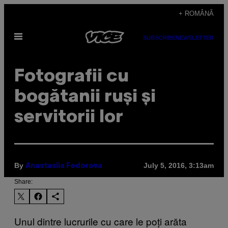
Skip
+ ROMÂNĂ
to
Open
content
SUBSCRIBE
NEWSLETTER
Menu
​Fotografii cu
bogătanii ruși și
servitorii lor
By
July 5, 2016, 3:13am
Anastasiia Fedorova
Share:
Unul dintre lucrurile cu care le poți arăta