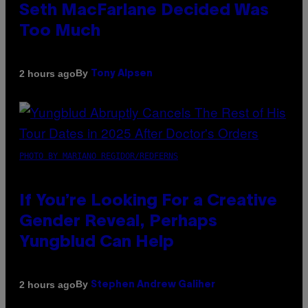
Seth MacFarlane Decided Was
Too Much
By
2 hours ago
Tony Alpsen
PHOTO BY MARIANO REGIDOR/REDFERNS
If You’re Looking For a Creative
Gender Reveal, Perhaps
Yungblud Can Help
By
2 hours ago
Stephen Andrew Galiher