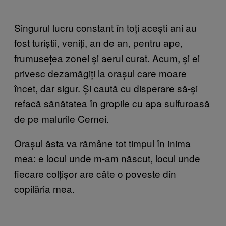
Singurul lucru constant în toți acești ani au
fost turiștii, veniți, an de an, pentru ape,
frumusețea zonei și aerul curat. Acum, și ei
privesc dezamăgiți la orașul care moare
încet, dar sigur. Și caută cu disperare să-și
refacă sănătatea în gropile cu apa sulfuroasă
de pe malurile Cernei.
Orașul ăsta va rămâne tot timpul în inima
mea: e locul unde m-am născut, locul unde
fiecare colțișor are câte o poveste din
copilăria mea.