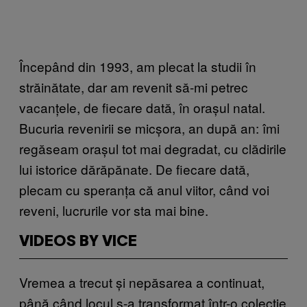
Începând din 1993, am plecat la studii în
străinătate, dar am revenit să-mi petrec
vacanțele, de fiecare dată, în orașul natal.
Bucuria revenirii se micșora, an după an: îmi
regăseam orașul tot mai degradat, cu clădirile
lui istorice dărăpănate. De fiecare dată,
plecam cu speranța că anul viitor, când voi
reveni, lucrurile vor sta mai bine.
VIDEOS BY VICE
Vremea a trecut și nepăsarea a continuat,
până când locul s-a transformat într-o colecție