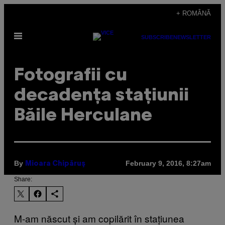
Skip
+ ROMÂNĂ
to
Open
content
SUBSCRIBE
NEWSLETTER
Menu
Fotografii cu
decadența stațiunii
Băile Herculane
By
February 9, 2016, 8:27am
Mioara Chipăruş
Share:
M-am născut și am copilărit în stațiunea