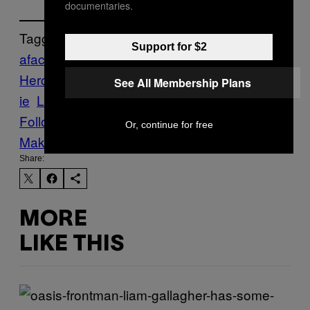
documentaries.
Tagged:
Support for $2
afacere
ape termale
arhitectura
bail
Băile
Herculane
degradare
Foto
fotografii
investit
See All Membership Plans
ie
Locale
turisme
Vice Blog
Follow Us On Discover
Or, continue for free
Make Us Preferred In Top Stories
Share:
MORE
LIKE THIS