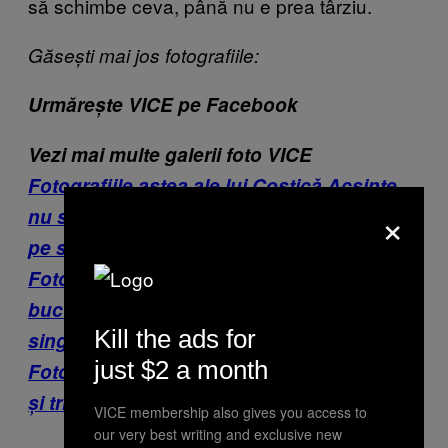
să schimbe ceva, până nu e prea târziu.
Găsești mai jos fotografiile:
Urmărește VICE pe Facebook
Vezi mai multe galerii foto VICE
Fotografiile astea ale lui Costică Acsinte
×
nu sunt ca cele pe care le avea bunică-ta
pe sobă
Fotografiile astea din garsoniere
bucureştene îţi arată câte lumi sunt într-un
Kill the ads for
singur bloc
just $2 a month
Fotografiile astea îți arată tot ce e frumos
și trist în România
VICE membership also gives you access to
our very best writing and exclusive new