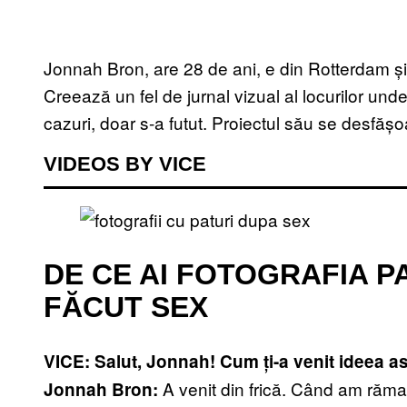
Jonnah Bron, are 28 de ani, e din Rotterdam și 
Creează un fel de jurnal vizual al locurilor un
cazuri, doar s-a futut. Proiectul său se desfăș
VIDEOS BY VICE
DE CE AI FOTOGRAFIA PA
FĂCUT SEX
VICE: Salut, Jonnah! Cum ți-a venit ideea a
A venit din frică. Când am răm
Jonnah Bron: