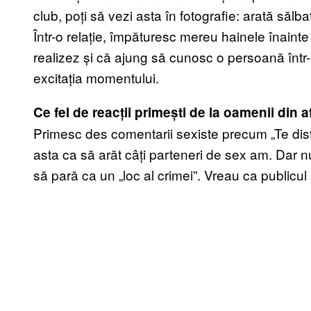
club, poți să vezi asta în fotografie: arată sălb
Într-o relație, împăturesc mereu hainele înainte
realizez și că ajung să cunosc o persoană într-
excitația momentului.
Ce fel de reacții primești de la oamenii din 
Primesc des comentarii sexiste precum „Te distr
asta ca să arăt câți parteneri de sex am. Dar nu
să pară ca un „loc al crimei”. Vreau ca publicu