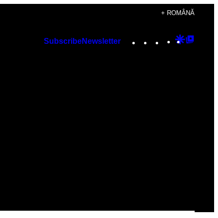
+ ROMÂNĂ
Instagram
TikTok
YouTube
Google
Googl
Subscribe
Newsletter
Discover
Top
Posts