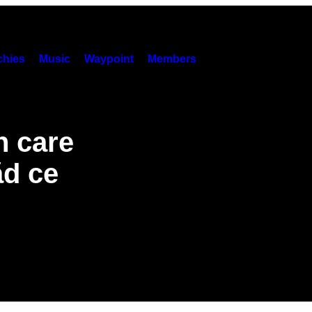
hies
Music
Waypoint
Members
n care
ăd ce