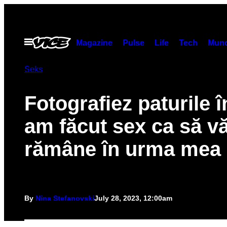
Skip
to
content
Open
Magazine
Pulse
Life
Tech
Munc
Menu
Seks
Fotografiez paturile î
am făcut sex ca să v
rămâne în urma mea
By
Nina Stefanovski
July 28, 2023, 12:00am