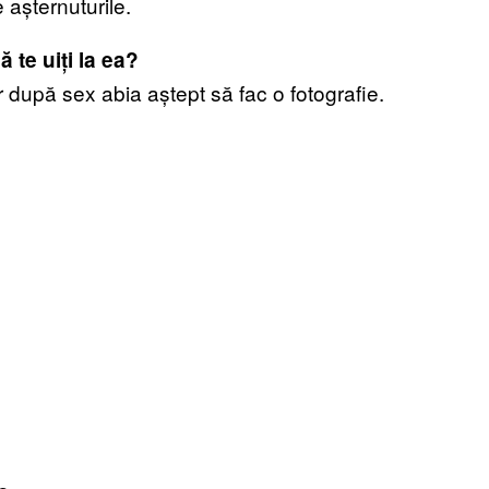
 așternuturile.
 te uiți la ea?
r după sex abia aștept să fac o fotografie.