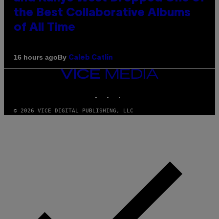
the Best Collaborative Albums
of All Time
By
16 hours ago
Caleb Catlin
VICE
MEDIA
INSTAGRAM
TIKTOK
YOUTUBE
© 2026 VICE DIGITAL PUBLISHING, LLC