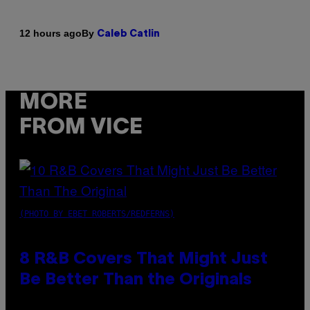
By
12 hours ago
Caleb Catlin
MORE
FROM VICE
(PHOTO BY EBET ROBERTS/REDFERNS)
8 R&B Covers That Might Just
Be Better Than the Originals