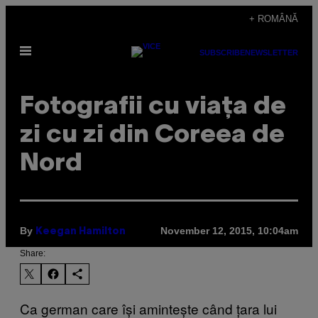
Skip
+ ROMÂNĂ
to
Open
content
SUBSCRIBE
NEWSLETTER
Menu
Fotografii cu viața de
zi cu zi din Coreea de
Nord
By
November 12, 2015, 10:04am
Keegan Hamilton
Share:
Ca german care își amintește când țara lui