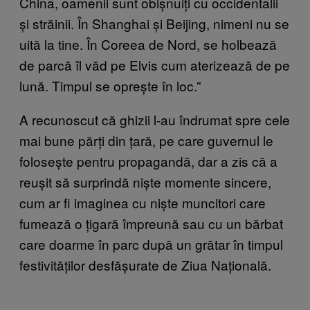
China, oamenii sunt obișnuiți cu occidentalii
și străinii. În Shanghai și Beijing, nimeni nu se
uită la tine. În Coreea de Nord, se holbează
de parcă îl văd pe Elvis cum aterizează de pe
lună. Timpul se oprește în loc.”
A recunoscut că ghizii l-au îndrumat spre cele
mai bune părți din țară, pe care guvernul le
folosește pentru propagandă, dar a zis că a
reușit să surprindă niște momente sincere,
cum ar fi imaginea cu niște muncitori care
fumează o țigară împreună sau cu un bărbat
care doarme în parc după un grătar în timpul
festivităților desfășurate de Ziua Națională.