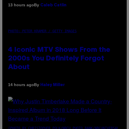
By
13 hours ago
Caleb Catlin
PHOTO: PETER KRAMER / GETTY IMAGES
4 Iconic MTV Shows From the
2000s You Definitely Forgot
About
By
14 hours ago
Haley Miller
(PHOTO BY CHRISTOPHER POLK/NBCU PHOTO BANK/NBCUNIVERSAL