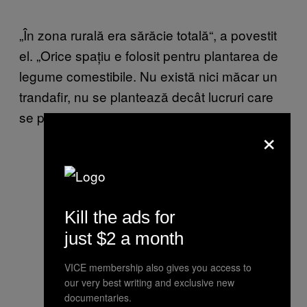
„În zona rurală era sărăcie totală
“
, a povestit
el. „Orice spațiu e folosit pentru plantarea de
legume comestibile. Nu există nici măcar un
trandafir, nu se plantează decât lucruri care
se pot mânca.”
×
Acești copii învață engleza. În
momentul în care am făcut
Kill the ads for
fotografia, toți țipau aceeași
just $2 a month
propoziție: ENGLISH IS VERY
INTERESTING! Erau timizi, dar
VICE membership also gives you access to
our very best writing and exclusive new
puteau răspunde la întrebări simple
documentaries.