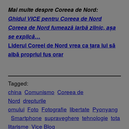
Mai multe despre Coreea de Nord:
Ghidul VICE pentru Coreea de Nord
Coreea de Nord fumează iarbă zilnic, așa
se explică…
Liderul Coreei de Nord vrea ca țara lui să
aibă propriul fus orar
Tagged:
china
Comunismo
Coreea de
Nord
drepturile
omului
Foto
Fotografie
libertate
Pyonyang
Smartphone
supraveghere
tehnologie
tota
litarisme
Vice Blog