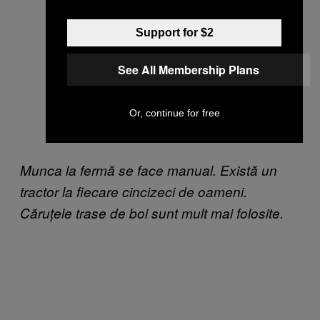
cu da sau nu.
Support for $2
See All Membership Plans
Biblioteca muzicală din centrul
Pyongyang-ului. Într-un colț am găsit
și albumul thriller al lui Michael
Or, continue for free
Jackson.
Munca la fermă se face manual. Există un
tractor la fiecare cincizeci de oameni.
Căruțele trase de boi sunt mult mai folosite.