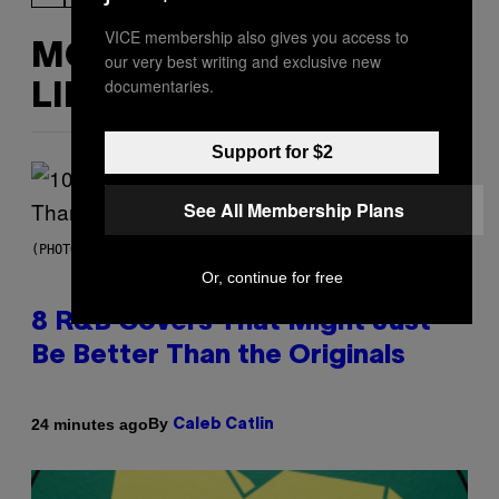
VICE membership also gives you access to
MORE
our very best writing and exclusive new
documentaries.
LIKE THIS
Support for $2
See All Membership Plans
(PHOTO BY EBET ROBERTS/REDFERNS)
Or, continue for free
8 R&B Covers That Might Just
Be Better Than the Originals
By
24 minutes ago
Caleb Catlin