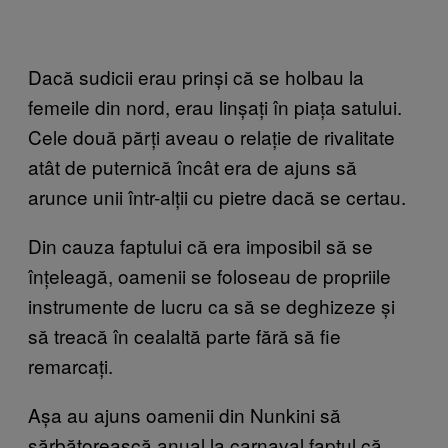
Dacă sudicii erau prinși că se holbau la
femeile din nord, erau linșați în piața satului.
Cele două părți aveau o relație de rivalitate
atât de puternică încât era de ajuns să
arunce unii într-alții cu pietre dacă se certau.
Din cauza faptului că era imposibil să se
înțeleagă, oamenii se foloseau de propriile
instrumente de lucru ca să se deghizeze și
să treacă în cealaltă parte fără să fie
remarcați.
Așa au ajuns oamenii din Nunkini să
sărbătorească anual la carnaval faptul că