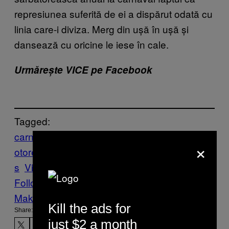
represiunea suferită de ei a dispărut odată cu
linia care-i diviza. Merg din ușă în ușă și
dansează cu oricine le iese în cale.
Urmărește VICE pe Facebook
Tagged:
carnaval
conflict
costume
Foto
fotografii
F
×
otoreportaje
Istorie
monstri
rivalitate
traditie
s
Vice Blog
легенда
Follow Us On Discover
Make Us Preferred In Top Stories
Kill the ads for
Share:
just $2 a month