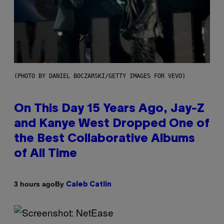
(PHOTO BY DANIEL BOCZARSKI/GETTY IMAGES FOR VEVO)
On This Day 15 Years Ago, Jay-Z
and Kanye West Dropped One of
the Best Collaborative Albums
of All Time
By
3 hours ago
Caleb Catlin