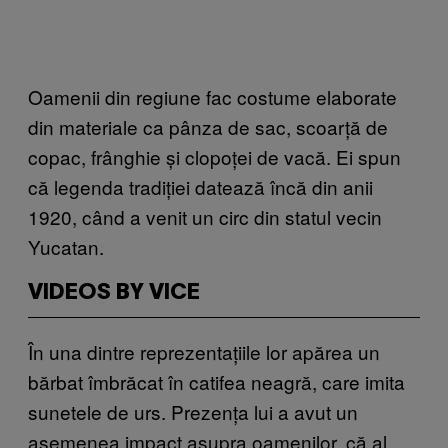
Oamenii din regiune fac costume elaborate
din materiale ca pânza de sac, scoarță de
copac, frânghie și clopoței de vacă. Ei spun
că legenda tradiției datează încă din anii
1920, când a venit un circ din statul vecin
Yucatan.
VIDEOS BY VICE
În una dintre reprezentațiile lor apărea un
bărbat îmbrăcat în catifea neagră, care imita
sunetele de urs. Prezența lui a avut un
asemenea impact asupra oamenilor, că al