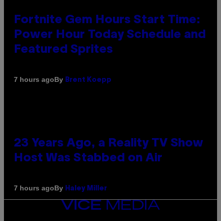
Fortnite Gem Hours Start Time:
Power Hour Today Schedule and
Featured Sprites
By
7 hours ago
Brent Koepp
23 Years Ago, a Reality TV Show
Host Was Stabbed on Air
By
7 hours ago
Haley Miller
VICE
MEDIA