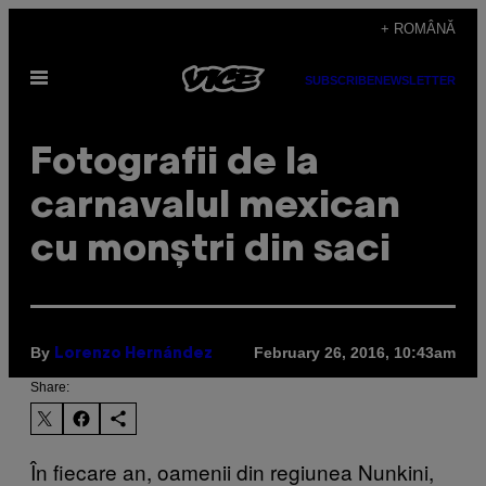
Skip
+ ROMÂNĂ
to
Open
content
SUBSCRIBE
NEWSLETTER
Menu
Fotografii de la
carnavalul mexican
cu monștri din saci
By
February 26, 2016, 10:43am
Lorenzo Hernández
Share:
În fiecare an, oamenii din regiunea Nunkini,