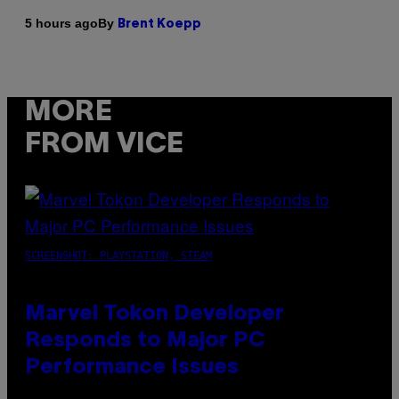
By
5 hours ago
Brent Koepp
MORE
FROM VICE
SCREENSHOT: PLAYSTATION, STEAM
Marvel Tokon Developer
Responds to Major PC
Performance Issues