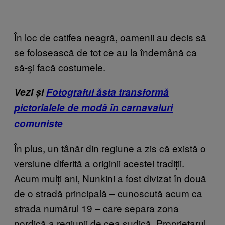
În loc de catifea neagră, oamenii au decis să
se folosească de tot ce au la îndemână ca
să-și facă costumele.
Vezi și
Fotograful ăsta transformă
pictorialele de modă în carnavaluri
comuniste
În plus, un tânăr din regiune a zis că există o
versiune diferită a originii acestei tradiții.
Acum mulți ani, Nunkini a fost divizat în două
de o stradă principală – cunoscută acum ca
strada numărul 19 – care separa zona
nordică a regiunii de cea sudică. Proprietarul