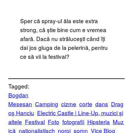
Sper că spray-ul ăla este extra
strong, că știe bine cum e vremea
afară. Dacă nu strălucești când îți
dai jos gluga de la pelerină, pentru
ce să vii la festival?
Tagged:
Bogdan
Mesesan
Camping
cizme
corte
dans
Drag
oș Hanciu
Electric Castle | Line-Up, muzici și
altele
Festival
Foto
fotografii
Hipsteria
Muz
ică
nationalistisch
noroi
somn
Vice Blog