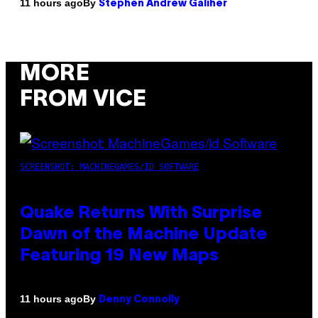
By
11 hours ago
Stephen Andrew Galiher
MORE
FROM VICE
SCREENSHOT: MACHINEGAMES/ID SOFTWARE
Quake Returns With Surprise
Dawn of the Machine Update
Featuring 19 New Maps
By
11 hours ago
Denny Connolly