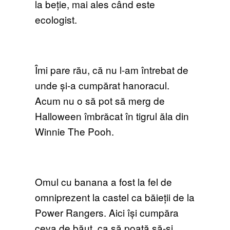
la beție, mai ales când este
ecologist.
Îmi pare rău, că nu l-am întrebat de
unde și-a cumpărat hanoracul.
Acum nu o să pot să merg de
Halloween îmbrăcat în tigrul ăla din
Winnie The Pooh.
Omul cu banana a fost la fel de
omniprezent la castel ca băieții de la
Power Rangers. Aici își cumpăra
ceva de băut, ca să poată să-și