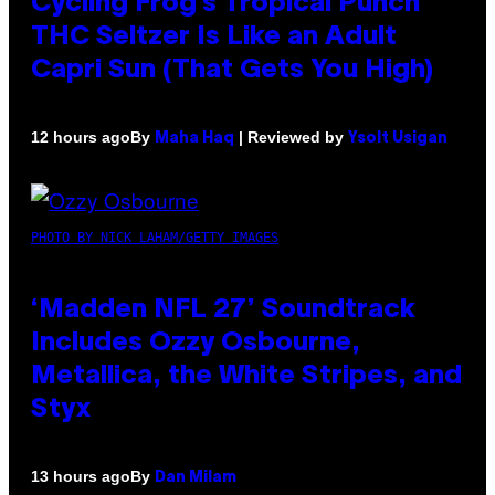
Cycling Frog’s Tropical Punch
THC Seltzer Is Like an Adult
Capri Sun (That Gets You High)
By
| Reviewed by
12 hours ago
Maha Haq
Ysolt Usigan
PHOTO BY NICK LAHAM/GETTY IMAGES
‘Madden NFL 27’ Soundtrack
Includes Ozzy Osbourne,
Metallica, the White Stripes, and
Styx
By
13 hours ago
Dan Milam