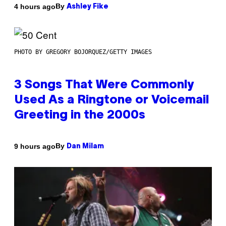
By
4 hours ago
Ashley Fike
PHOTO BY GREGORY BOJORQUEZ/GETTY IMAGES
3 Songs That Were Commonly
Used As a Ringtone or Voicemail
Greeting in the 2000s
By
9 hours ago
Dan Milam