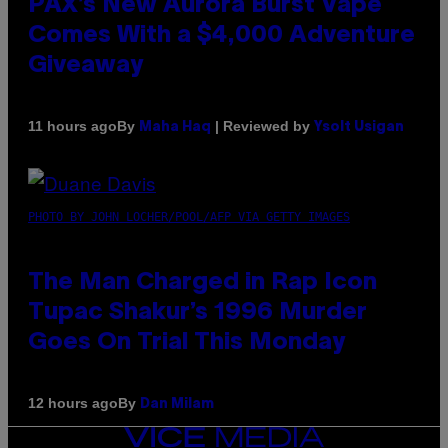
PAX’s New Aurora Burst Vape
Comes With a $4,000 Adventure
Giveaway
By
| Reviewed by
11 hours ago
Maha Haq
Ysolt Usigan
PHOTO BY JOHN LOCHER/POOL/AFP VIA GETTY IMAGES
The Man Charged in Rap Icon
Tupac Shakur’s 1996 Murder
Goes On Trial This Monday
By
12 hours ago
Dan Milam
VICE