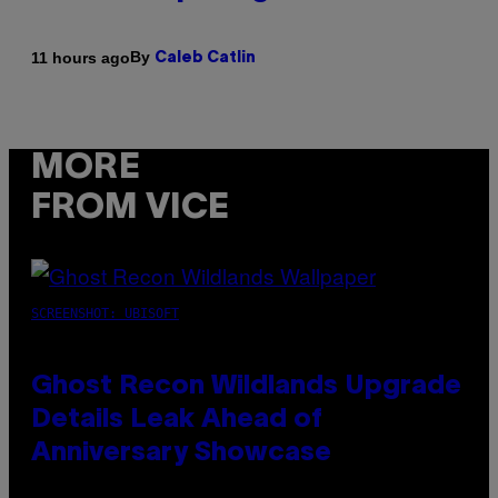
By
11 hours ago
Caleb Catlin
MORE
FROM VICE
SCREENSHOT: UBISOFT
Ghost Recon Wildlands Upgrade
Details Leak Ahead of
Anniversary Showcase