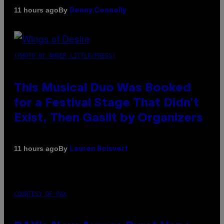
By
11 hours ago
Denny Connolly
(PHOTO BY AMBER LITTLE/PRESS)
This Musical Duo Was Booked
for a Festival Stage That Didn’t
Exist, Then Gaslit by Organizers
By
11 hours ago
Lauren Boisvert
COURTESY OF PAX