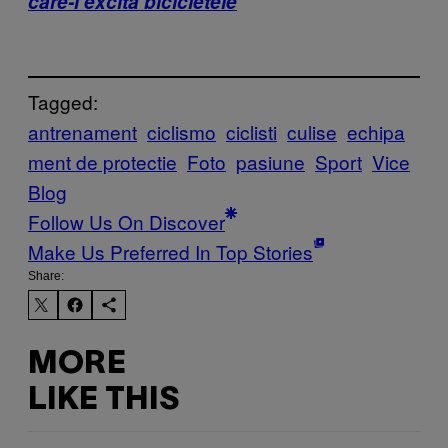
care-i excită bicicletele
Tagged:
antrenament
ciclismo
ciclisti
culise
echipa
ment de protectie
Foto
pasiune
Sport
Vice
Blog
Follow Us On Discover
Make Us Preferred In Top Stories
Share:
MORE
LIKE THIS