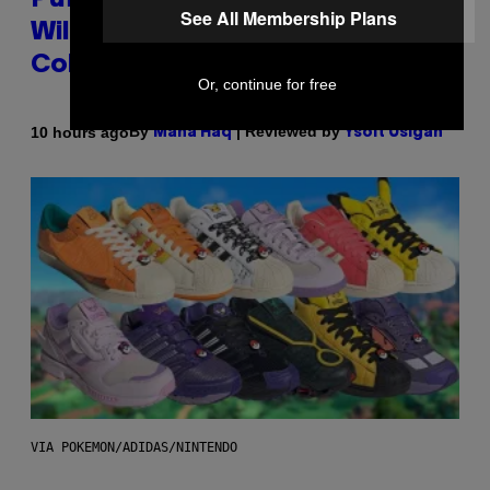
Puffco Went Full Gamer With Its
See All Membership Plans
Wild New Plasma Peak Pro
Colorway
Or, continue for free
By
| Reviewed by
10 hours ago
Maha Haq
Ysolt Usigan
VIA POKEMON/ADIDAS/NINTENDO