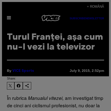
Skip
+ ROMÂNĂ
to
Open
content
SUBSCRIBE
NEWSLETTER
Menu
Turul Franței, așa cum
nu-l vezi la televizor
By
July 9, 2015, 2:52pm
VICE Sports
Share:
În rubrica
am investigat timp
Manualul vitezei,
de cinci ani ciclismul profesionist, nu doar la