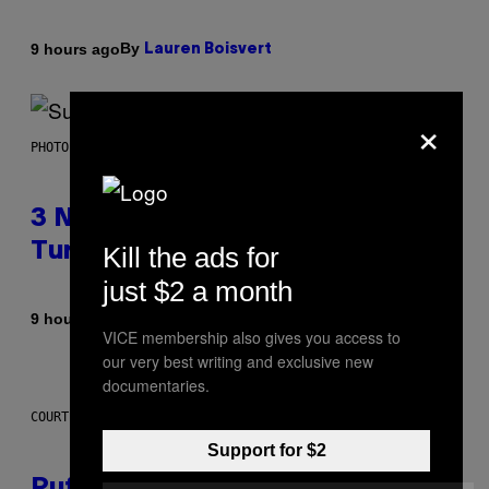
By
9 hours ago
Lauren Boisvert
×
PHOTO BY NIELS VAN IPEREN/GETTY IMAGES
3 No-Skip Britpop Albums
Turning 30 This Year
Kill the ads for
just $2 a month
By
9 hours ago
Dan Milam
VICE membership also gives you access to
our very best writing and exclusive new
documentaries.
COURTESY OF PUFFCO
Support for $2