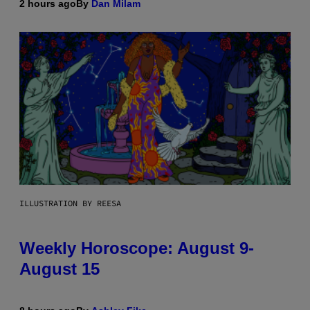
2 hours ago
By
Dan Milam
ILLUSTRATION BY REESA
Weekly Horoscope: August 9-
August 15