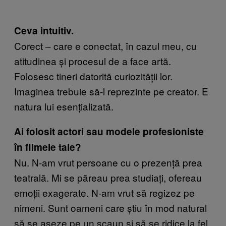
Ceva intuitiv.
Corect – care e conectat, în cazul meu, cu
atitudinea și procesul de a face artă.
Folosesc tineri datorită curiozității lor.
Imaginea trebuie să-l reprezinte pe creator. E
natura lui esențializată.
Ai folosit actori sau modele profesioniste
în filmele tale?
Nu. N-am vrut persoane cu o prezență prea
teatrală. Mi se păreau prea studiați, ofereau
emoții exagerate. N-am vrut să regizez pe
nimeni. Sunt oameni care știu în mod natural
să se așeze pe un scaun și să se ridice la fel