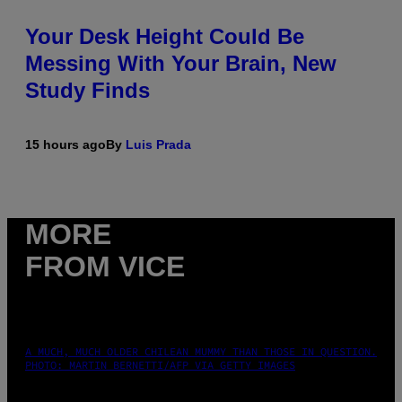
Your Desk Height Could Be
Messing With Your Brain, New
Study Finds
15 hours ago
By
Luis Prada
MORE
FROM VICE
A MUCH, MUCH OLDER CHILEAN MUMMY THAN THOSE IN QUESTION.
PHOTO: MARTIN BERNETTI/AFP VIA GETTY IMAGES