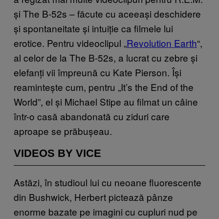
și The B-52s – făcute cu aceeași deschidere
și spontaneitate și intuiție ca filmele lui
erotice. Pentru videoclipul „
Revolution Earth
“,
al celor de la The B-52s, a lucrat cu zebre și
elefanți vii împreună cu Kate Pierson. Își
reamintește cum, pentru „It’s the End of the
World”, el și Michael Stipe au filmat un câine
într-o casă abandonată cu ziduri care
aproape se prăbușeau.
VIDEOS BY VICE
Astăzi, în studioul lui cu neoane fluorescente
din Bushwick, Herbert pictează pânze
enorme bazate pe imagini cu cupluri nud pe