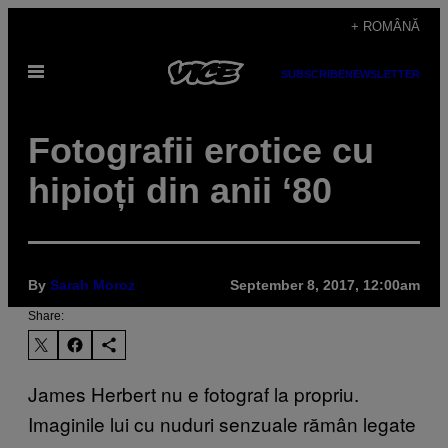
Skip
+ ROMÂNĂ
to
Open
content
SUBSCRIBE
NEWSLETTER
Menu
Fotografii erotice cu
hipioți din anii ‘80
By
Sarah Moroz
September 8, 2017, 12:00am
Share:
James Herbert nu e fotograf la propriu.
Imaginile lui cu nuduri senzuale rămân legate