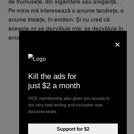
de frumusețe, din îngâmfare sau aroganță…
Pe mine mă interesează o anume tandrețe, o
anume tristețe, în erotism. Și nu cred că
aceasta mi se dezvăluie mie; se dezvăluie în
anumite cadre, dacă ești atent.
×
Kill the ads for
just $2 a month
VICE membership also gives you access to
our very best writing and exclusive new
documentaries.
Support for $2