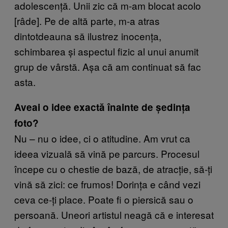
adolescență. Unii zic că m-am blocat acolo
[râde]. Pe de altă parte, m-a atras
dintotdeauna să ilustrez inocența,
schimbarea și aspectul fizic al unui anumit
grup de vârstă. Așa că am continuat să fac
asta.
Aveai o idee exactă înainte de ședința
foto?
Nu – nu o idee, ci o atitudine. Am vrut ca
ideea vizuală să vină pe parcurs. Procesul
începe cu o chestie de bază, de atracție, să-ți
vină să zici: ce frumos! Dorința e când vezi
ceva ce-ți place. Poate fi o piersică sau o
persoană. Uneori artistul neagă că e interesat