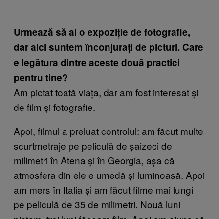
Urmează să ai o expoziție de fotografie,
dar aici suntem înconjurați de picturi. Care
e legătura dintre aceste două practici
pentru tine?
Am pictat toată viața, dar am fost interesat și
de film și fotografie.
Apoi, filmul a preluat controlul: am făcut multe
scurtmetraje pe peliculă de șaizeci de
milimetri în Atena și în Georgia, așa că
atmosfera din ele e umedă și luminoasă. Apoi
am mers în Italia și am făcut filme mai lungi
pe peliculă de 35 de milimetri. Nouă luni
pictam, trei luni făceam film. Apoi am ajuns să