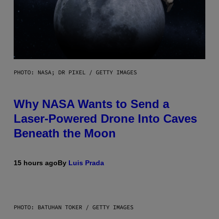
PHOTO: NASA; DR PIXEL / GETTY IMAGES
Why NASA Wants to Send a
Laser-Powered Drone Into Caves
Beneath the Moon
15 hours ago
By
Luis Prada
PHOTO: BATUHAN TOKER / GETTY IMAGES