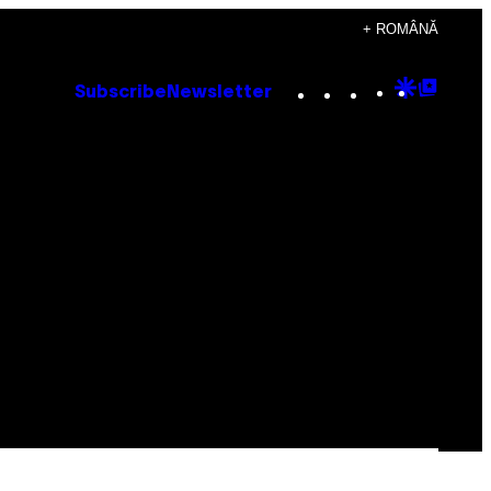
+ ROMÂNĂ
Instagram
TikTok
YouTube
Google
Goog
Subscribe
Newsletter
Discove
Top
Posts