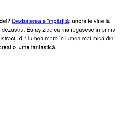
idei?
Dezbaterea e împărțită
: unora le vine la
 un dezastru. Eu aș zice că mă regăsesc în prima
istracții din lumea mare în lumea mai mică din
 creat o lume fantastică.