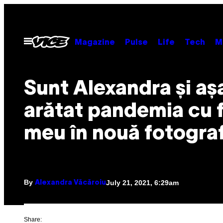
Skip
to
content
Open
Magazine
Pulse
Life
Tech
M
Menu
Sunt Alexandra și aș
arătat pandemia cu f
meu în nouă fotograf
By
July 21, 2021, 6:29am
Alexandra Văcăroiu
Share: