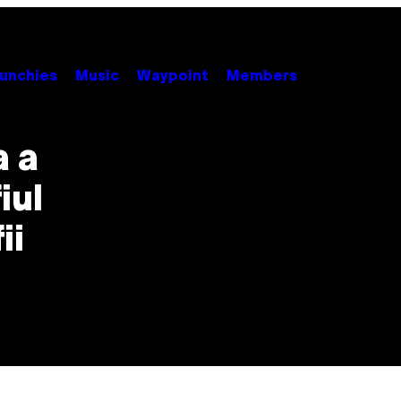
unchies
Music
Waypoint
Members
a a
iul
ii