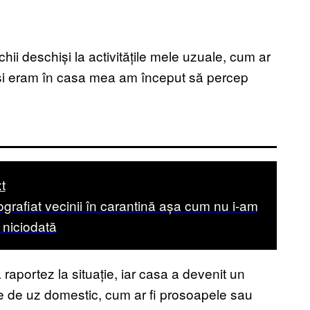
ii deschiși la activitățile mele uzuale, cum ar
Deși eram în casa mea am început să percep
t
ografiat vecinii în carantină așa cum nu i-am
 niciodată
 raportez la situație, iar casa a devenit un
te de uz domestic, cum ar fi prosoapele sau