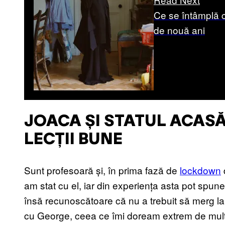
Ce se întâmplă c
de nouă ani
JOACA ȘI STATUL ACASĂ 
LECȚII BUNE
Sunt profesoară și, în prima fază de
lockdown
am stat cu el, iar din experiența asta pot spune
însă recunoscătoare că nu a trebuit să merg la
cu George, ceea ce îmi doream extrem de mult.