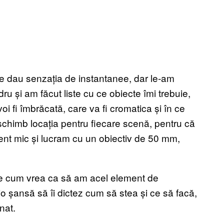
ile dau senzația de instantanee, dar le-am
dru și am făcut liste cu ce obiecte îmi trebuie,
i fi îmbrăcată, care va fi cromatica și în ce
schimb locația pentru fiecare scenă, pentru că
ent mic și lucram cu un obiectiv de 50 mm,
ne cum vrea ca să am acel element de
cio șansă să îi dictez cum să stea și ce să facă,
nat.