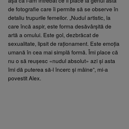
așa că l-am întrebat ce îi place la genul ăsta
de fotografie care îi permite să se observe în
detaliu trupurile femeilor. „Nudul artistic, la
care încă aspir, este forma desăvârșită de
artă a omului. Este gol, dezbrăcat de
sexualitate, lipsit de raționament. Este emoția
umană în cea mai simplă formă. Îmi place că
nu o să reușesc «nudul absolut» azi și asta
îmi dă puterea să-l încerc și mâine”, mi-a
povestit Alex.