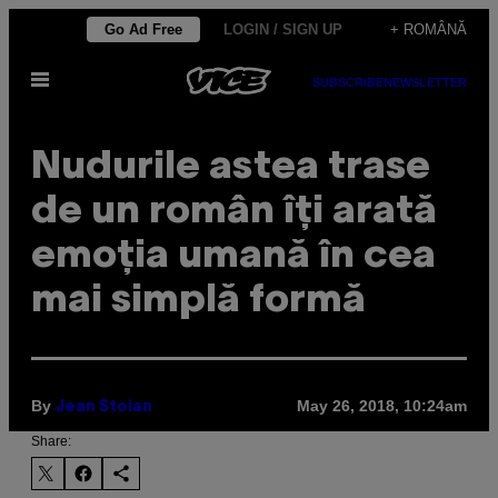
Skip
Go Ad Free
LOGIN / SIGN UP
+ ROMÂNĂ
to
Open
content
SUBSCRIBE
NEWSLETTER
Menu
Nudurile astea trase
de un român îți arată
emoția umană în cea
mai simplă formă
By
May 26, 2018, 10:24am
Jean Stoian
Share: