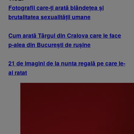
Fotografii care-ți arată blândețea și
brutalitatea sexualității umane
Cum arată Târgul din Craiova care le face
p-alea din București de rușine
21 de imagini de la nunta regală pe care le-
ai ratat