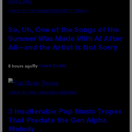
(PHOTO BY TIM MOSENFELDER/GETTY IMAGES)
So, Uh, One of the Songs of the
Summer Was Made With AI After
All—and the Artist Is Not Sorry
By
8 hours ago
Caleb Catlin
(PHOTO BY MARC BROUSSELY/REDFERNS)
3 Insufferable Pop Music Tropes
That Predate the Gen Alpha
Melody