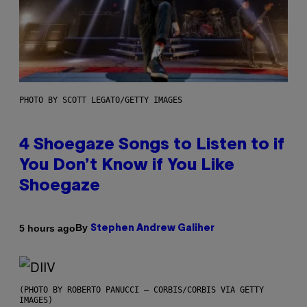
PHOTO BY SCOTT LEGATO/GETTY IMAGES
4 Shoegaze Songs to Listen to if
You Don’t Know if You Like
Shoegaze
By
5 hours ago
Stephen Andrew Galiher
(PHOTO BY ROBERTO PANUCCI – CORBIS/CORBIS VIA GETTY
IMAGES)