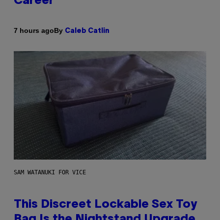
Career
By
7 hours ago
Caleb Catlin
SAM WATANUKI FOR VICE
This Discreet Lockable Sex Toy
Bag Is the Nightstand Upgrade