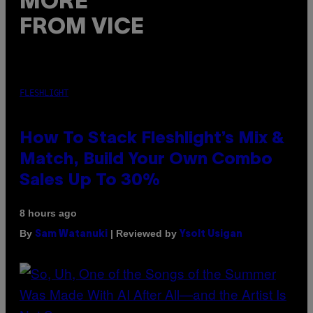
MORE
FROM VICE
FLESHLIGHT
How To Stack Fleshlight’s Mix &
Match, Build Your Own Combo
Sales Up To 30%
8 hours ago
By
| Reviewed by
Sam Watanuki
Ysolt Usigan