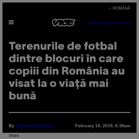
Skip
+ ROMÂNĂ
to
Open
content
SUBSCRIBE
NEWSLETTER
Menu
Terenurile de fotbal
dintre blocuri în care
copiii din România au
visat la o viață mai
bună
By
February 10, 2019, 6:39am
Răzvan Băltărețu
Share: