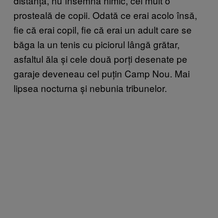
distanță, nu însemna nimic, cel mult o
prosteală de copii. Odată ce erai acolo însă,
fie că erai copil, fie că erai un adult care se
băga la un tenis cu piciorul lângă grătar,
asfaltul ăla și cele două porți desenate pe
garaje deveneau cel puțin Camp Nou. Mai
lipsea nocturna și nebunia tribunelor.