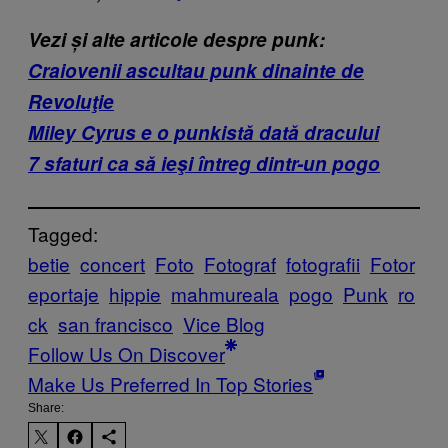
Vezi și alte articole despre punk:
Craiovenii ascultau punk dinainte de
Revoluţie
Miley Cyrus e o punkistă dată dracului
7 sfaturi ca să ieşi întreg dintr-un pogo
Tagged:
betie
concert
Foto
Fotograf
fotografii
Fotor
eportaje
hippie
mahmureala
pogo
Punk
ro
ck
san francisco
Vice Blog
Follow Us On Discover
Make Us Preferred In Top Stories
Share: