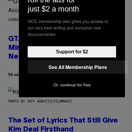
just $2 a month
SCREENSHOT: ROCKSTAR GAMES, NETFLIX
VICE membership also gives you access to
our very best writing and exclusive new
documentaries.
GTA 6 Extended Look is 20
Minutes Long According to
Support for $2
Netflix Customer Support
See All Membership Plans
By
55 minutes ago
Brent Koepp
Or, continue for free
PHOTO BY JEFF KRAVITZ/FILMMAGIC
The Set of Lyrics That Still Give
Kim Deal Firsthand