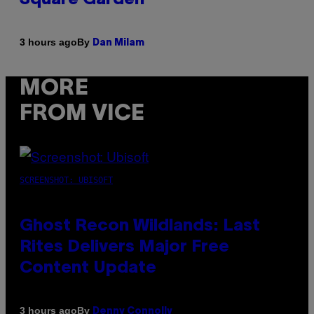
By
3 hours ago
Dan Milam
MORE
FROM VICE
SCREENSHOT: UBISOFT
Ghost Recon Wildlands: Last
Rites Delivers Major Free
Content Update
By
3 hours ago
Denny Connolly