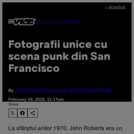
Skip
+ ROMÂNĂ
to
Open
Subscribe
Newsletter
content
Menu
Fotografii unice cu
scena punk din San
Francisco
By
JOHN ROBERTS, text de JOSEPH BIEN-KAHN
February 24, 2015, 11:17am
Share:
La sfârșitul anilor 1970, John Roberts era un