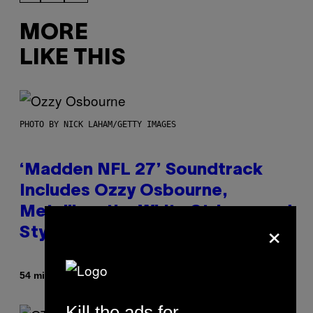
MORE
LIKE THIS
PHOTO BY NICK LAHAM/GETTY IMAGES
‘Madden NFL 27’ Soundtrack
Includes Ozzy Osbourne,
Metallica, the White Stripes, and
×
Styx
By
54 minutes ago
Dan Milam
Kill the ads for