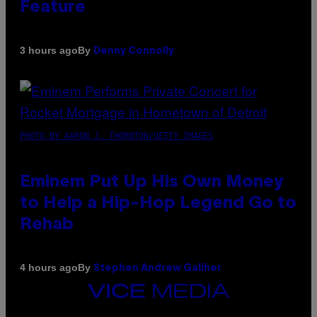
Feature
By
3 hours ago
Denny Connolly
PHOTO BY AARON J. THORNTON/GETTY IMAGES
Eminem Put Up His Own Money
to Help a Hip-Hop Legend Go to
Rehab
By
4 hours ago
Stephen Andrew Galiher
VICE
MEDIA
INSTAGRAM
TIKTOK
YOUTUBE