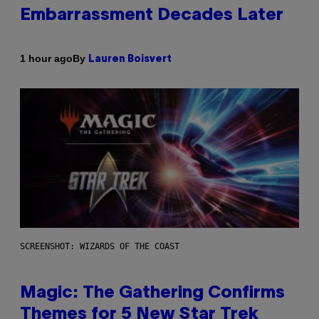
Embarrassment Decades Later
By
1 hour ago
Lauren Boisvert
SCREENSHOT: WIZARDS OF THE COAST
Magic: The Gathering Confirms
Themes for 5 New Star Trek