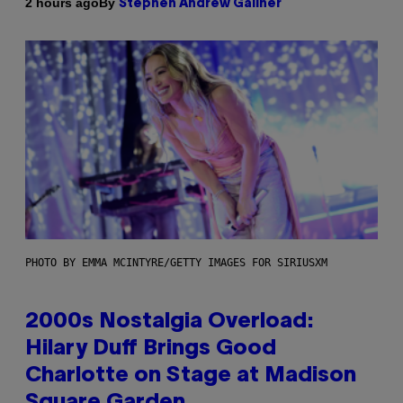
By
2 hours ago
Stephen Andrew Galiher
PHOTO BY EMMA MCINTYRE/GETTY IMAGES FOR SIRIUSXM
2000s Nostalgia Overload:
Hilary Duff Brings Good
Charlotte on Stage at Madison
Square Garden