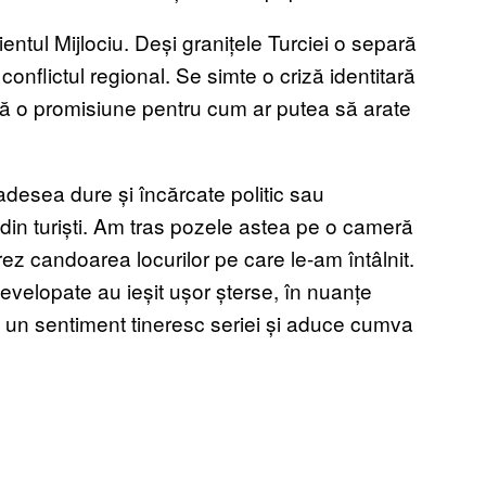
ientul Mijlociu. Deși granițele Turciei o separă
 conflictul regional. Se simte o criză identitară
feră o promisiune pentru cum ar putea să arate
desea dure și încărcate politic sau
 din turiști. Am tras pozele astea pe o cameră
rez candoarea locurilor pe care le-am întâlnit.
 developate au ieșit ușor șterse, în nuanțe
ă un sentiment tineresc seriei și aduce cumva