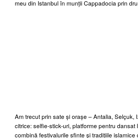
meu din Istanbul în munții Cappadocia prin drumu
Am trecut prin sate și orașe – Antalia, Selçuk, 
citrice: selfie-stick-uri, platforme pentru dansat l
combină festivalurile sfinte și tradițiile islam