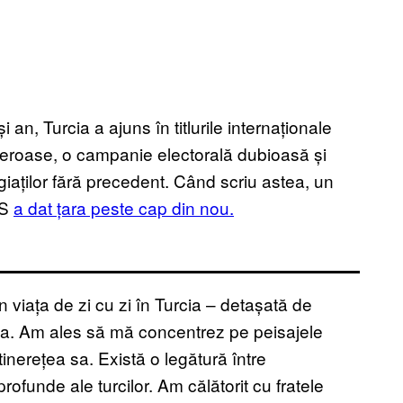
an, Turcia a ajuns în titlurile internaționale
sângeroase, o campanie electorală dubioasă și
giaților fără precedent. Când scriu astea, un
IS
a dat țara peste cap din nou.
in viața de zi cu zi în Turcia – detașată de
dia. Am ales să mă concentrez pe peisajele
 tinerețea sa. Există o legătură între
profunde ale turcilor. Am călătorit cu fratele