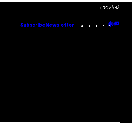
+ ROMÂNĂ
Instagram
TikTok
YouTube
Google
Goog
Subscribe
Newsletter
Discove
Top
Posts