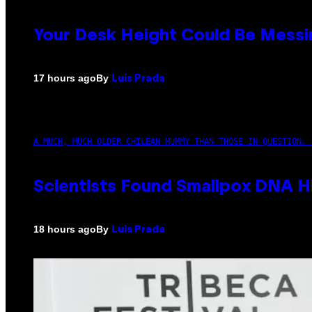
Your Desk Height Could Be Messin
By
17 hours ago
Luis Prada
A MUCH, MUCH OLDER CHILEAN MUMMY THAN THOSE IN QUESTION. 
Scientists Found Smallpox DNA H
By
18 hours ago
Luis Prada