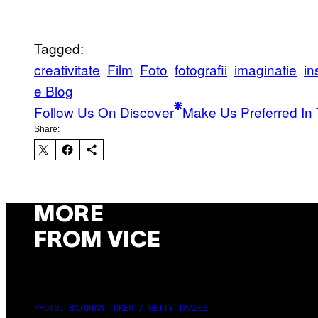
Tagged:
creativitate
Film
Foto
fotografii
imaginatie
in
e Blog
Follow Us On Discover
Make Us Preferred In 
Share:
MORE
FROM VICE
PHOTO: BATUHAN TOKER / GETTY IMAGES