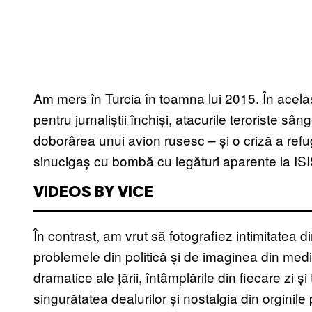
Am mers în Turcia în toamna lui 2015. În același 
pentru jurnaliștii închiși, atacurile teroriste 
doborârea unui avion rusesc – și o criză a refu
sinucigaș cu bombă cu legături aparente la IS
VIDEOS BY VICE
În contrast, am vrut să fotografiez intimitatea d
problemele din politică și de imaginea din me
dramatice ale țării, întâmplările din fiecare zi și
singurătatea dealurilor și nostalgia din orginile 