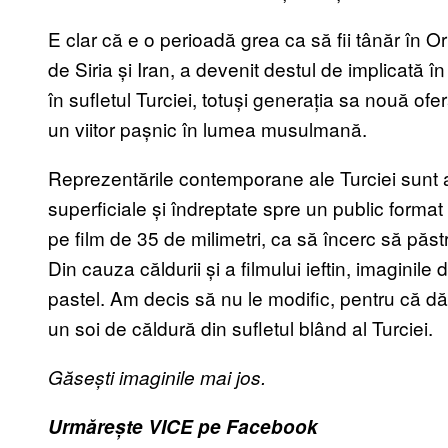
E clar că e o perioadă grea ca să fii tânăr în Or
de Siria și Iran, a devenit destul de implicată în
în sufletul Turciei, totuși generația sa nouă o
un viitor pașnic în lumea musulmană.
Reprezentările contemporane ale Turciei sunt a
superficiale și îndreptate spre un public format
pe film de 35 de milimetri, ca să încerc să păst
Din cauza căldurii și a filmului ieftin, imaginile
pastel. Am decis să nu le modific, pentru că d
un soi de căldură din sufletul blând al Turciei.
Găsești imaginile mai jos.
Urmărește VICE pe Facebook