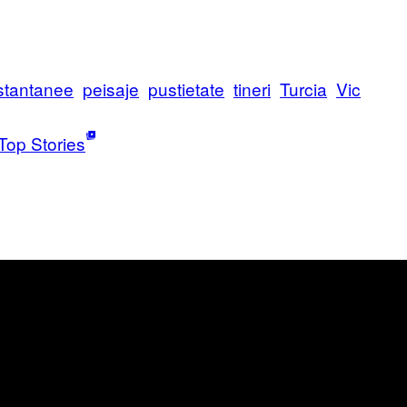
stantanee
peisaje
pustietate
tineri
Turcia
Vic
Top Stories