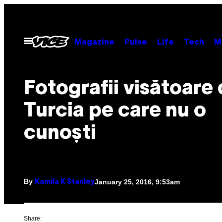
Skip
to
content
Open
Magazine
Pulse
Life
Tech
M
Menu
Fotografii visătoare 
Turcia pe care nu o
cunoști
By
January 25, 2016, 9:53am
Kamila K Stanley
Share: