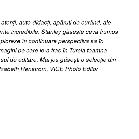
 atenți, auto-didacți, apăruți de curând, ale
ente incredibile. Stanley găsește ceva frumos
exploreze în continuare perspectiva sa în
imagini pe care le-a tras în Turcia toamna
sul de editare. Mai jos găsești o selecție din
–Elizabeth Renstrom, VICE Photo Editor