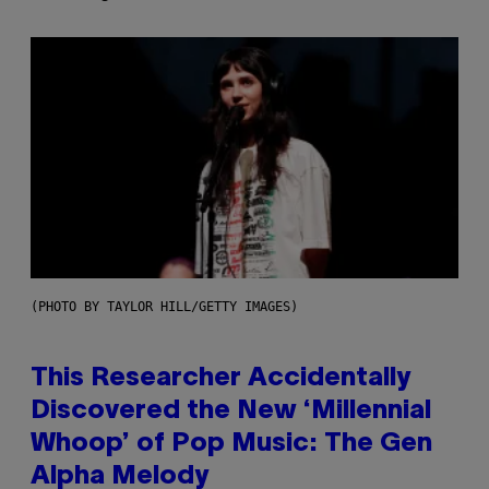
(PHOTO BY TAYLOR HILL/GETTY IMAGES)
This Researcher Accidentally
Discovered the New ‘Millennial
Whoop’ of Pop Music: The Gen
Alpha Melody