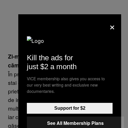
×
Zi-mi nişte puncte pro şi contra vieţii la
Kill the ads for
cămin.
just $2 a month
În primul rând socializezi, iar dacă reușești să
VICE membership also gives you access to
stai cu oamenii care-ți convin se leagă
our very best writing and exclusive new
prietenii frumoase. Cu toate astea, noțiunea
documentaries.
de intimitate este distorsionată forțat. Vezi mai
mult decât îți dorești din corpul colegilor tăi,
Support for $2
iar când vine vorba de o relație, nu prea
See All Membership Plans
găsești momente potrivite în care camera să