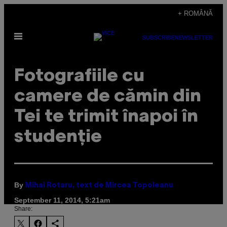
Skip
+ ROMÂNĂ
to
Open
content
SUBSCRIBE
NEWSLETTER
Menu
Fotografiile cu
camere de cămin din
Tei te trimit înapoi în
studenţie
By
Mihai Rotaru, text de Mircea Topoleanu
September 11, 2014, 5:21am
Share: