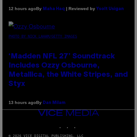
By
| Reviewed by
12 hours ago
Maha Haq
Ysolt Usigan
PHOTO BY NICK LAHAM/GETTY IMAGES
‘Madden NFL 27’ Soundtrack
Includes Ozzy Osbourne,
Metallica, the White Stripes, and
Styx
By
13 hours ago
Dan Milam
VICE
MEDIA
INSTAGRAM
TIKTOK
YOUTUBE
© 2026 VICE DIGITAL PUBLISHING, LLC