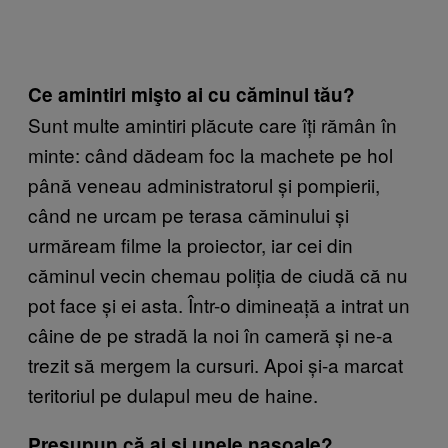
Ce amintiri mişto ai cu căminul tău?
Sunt multe amintiri plăcute care îți rămân în
minte: când dădeam foc la machete pe hol
până veneau administratorul și pompierii,
când ne urcam pe terasa căminului și
urmăream filme la proiector, iar cei din
căminul vecin chemau poliția de ciudă că nu
pot face și ei asta. Într-o dimineață a intrat un
câine de pe stradă la noi în cameră și ne-a
trezit să mergem la cursuri. Apoi și-a marcat
teritoriul pe dulapul meu de haine.
Presupun că ai şi unele nasoale?