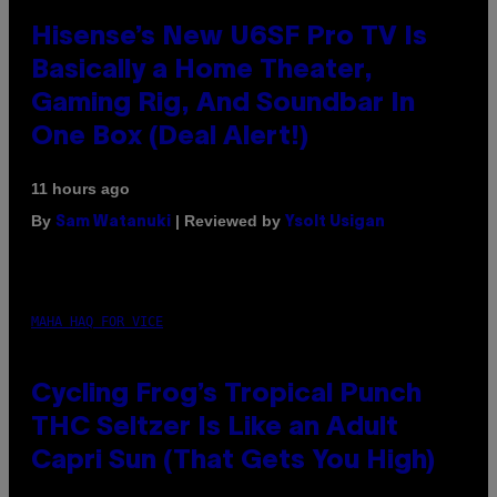
Hisense’s New U6SF Pro TV Is
Basically a Home Theater,
Gaming Rig, And Soundbar In
One Box (Deal Alert!)
11 hours ago
By
| Reviewed by
Sam Watanuki
Ysolt Usigan
MAHA HAQ FOR VICE
Cycling Frog’s Tropical Punch
THC Seltzer Is Like an Adult
Capri Sun (That Gets You High)