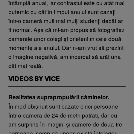
întâmplă anual, iar contrastul este cu atât mai
puternic cu cât în timpul anului sunt cazați
într-o cameră mult mai mulți studenți decât ar
fi normal. Așa că mi-am propus să fotografiez
camerele unor colegi și prieteni în cele două
momente ale anului. Dar n-am vrut să prezint
o imagine negativă, am încercat să arăt una
cât mai reală.
VIDEOS BY VICE
Realitatea suprapropulării căminelor.
În mod obișnuit sunt cazate cinci persoane
într-o cameră de 24 de metri pătrați, dar eu
am surprins în imagini și camere de două-trei
persoane, semn că uneori există înțelegeri