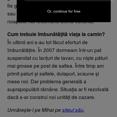
fie goală. Există varianta „5 lei pentru o cafea”
Or, continue for free
sau vă chinuiţi să nu faceți prea mult zgomot
noaptea. Nu recomand ultima variantă.
Cum trebuie îmbunătăţită viaţa la camin?
În ultimii ani s-au tot făcut eforturi de
îmbunătățire. În 2007 dormeam într-un pat
suspendat cu lanțuri de tavan, cu niște pături
mai groase pe post de saltea. Între timp am
primit paturi și saltele, dulapuri, scaune și
mese noi. Dar problema generală a
suprapopulării rămâne. Situația ar fi rezolvată
dacă s-ar construi noi unități de cazare.
Urmărește-l pe Mihai pe
siteul său
.