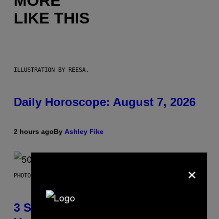
MORE
LIKE THIS
ILLUSTRATION BY REESA.
Daily Horoscope: August 7, 2026
2 hours ago
By
Ashley Fike
×
PHOTO BY GREGORY BOJORQUEZ/GETTY IMAGES
3 Songs That Were Commonly