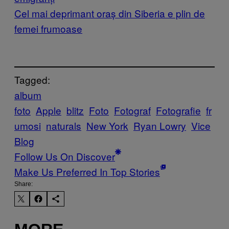
Cel mai deprimant oraș din Siberia e plin de
femei frumoase
Tagged:
album
foto
Apple
blitz
Foto
Fotograf
Fotografie
fr
umosi
naturals
New York
Ryan Lowry
Vice
Blog
Follow Us On Discover
Make Us Preferred In Top Stories
Share: