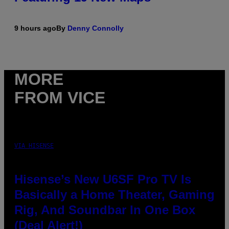
9 hours ago
By
Denny Connolly
MORE
FROM VICE
VIA HISENSE
Hisense’s New U6SF Pro TV Is
Basically a Home Theater, Gaming
Rig, And Soundbar In One Box
(Deal Alert!)