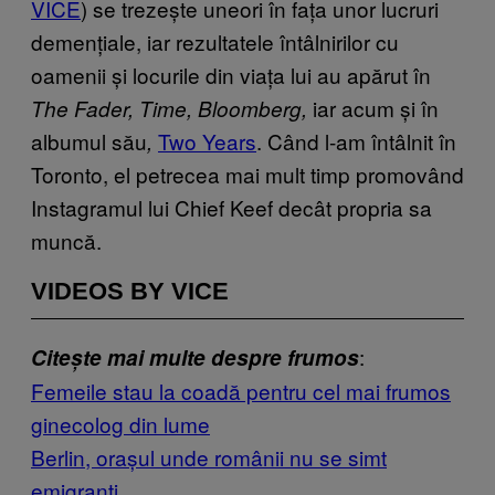
VICE
) se trezește uneori în fața unor lucruri
demențiale, iar rezultatele întâlnirilor cu
oamenii și locurile din viața lui au apărut în
iar acum și în
The Fader, Time, Bloomberg,
albumul său
Two Yea​rs
. Când l-am întâlnit în
,
Toronto, el petrecea mai mult timp promovând
Instagramul lui Chief Keef decât propria sa
muncă.
VIDEOS BY VICE
:
Citește mai multe despre frumos
Femeile stau la coadă pentru cel mai frumos
ginecolog din lume
Berlin, orașul unde românii nu se simt
emigranți