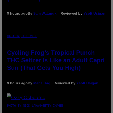
9 hours ago
By
Sam Watanuki
| Reviewed by
Ysolt Usigan
MAHA HAQ FOR VICE
Cycling Frog’s Tropical Punch
THC Seltzer Is Like an Adult Capri
Sun (That Gets You High)
9 hours ago
By
Maha Haq
| Reviewed by
Ysolt Usigan
PHOTO BY NICK LAHAM/GETTY IMAGES