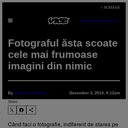
Skip
+ ROMÂNĂ
to
Open
content
SUBSCRIBE
NEWSLETTER
Menu
Fotograful ăsta scoate
cele mai frumoase
imagini din nimic
By
Aidan Johnston
December 3, 2014, 9:12am
Share:
​Când faci o fotografie, indiferent de starea pe