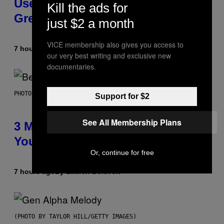
Used As a Ringtone or Voicemail
Kill the ads for
Greeting in the 2000s
just $2 a month
VICE membership also gives you access to
7 hours ago
By
Dan Milam
our very best writing and exclusive new
documentaries.
PHOTO BY KEVIN WINTER/GETTY IMAGES FOR RADIO DISNEY
Support for $2
See All Membership Plans
3 Millennial Anthems That Make
You Think of Your Best Friend
Or, continue for free
7 hours ago
By
Lauren Boisvert
(PHOTO BY TAYLOR HILL/GETTY IMAGES)