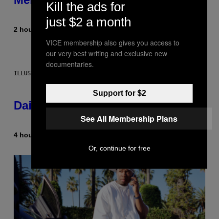
Kill the ads for
just $2 a month
2 hours ago
By
Emma Garland
VICE membership also gives you access to
our very best writing and exclusive new
documentaries.
ILLUSTRATION BY REESA.
Support for $2
Daily Horoscope: August 7, 2026
See All Membership Plans
4 hours ago
By
Ashley Fike
Or, continue for free