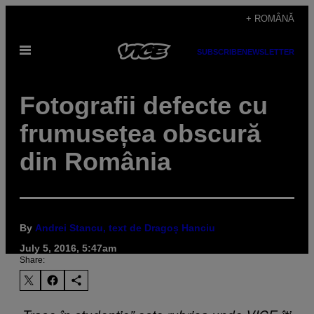
Skip
+ ROMÂNĂ
to
Open
content
SUBSCRIBE
NEWSLETTER
Menu
Fotografii defecte cu
frumusețea obscură
din România
By
Andrei Stancu, text de Dragoș Hanciu
July 5, 2016, 5:47am
Share: