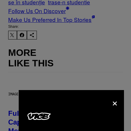
se în studenție
trase-n studentie
Follow Us On Discover
Make Us Preferred In Top Stories
Share:
MORE
LIKE THIS
IMAGE: NICK DOVE
×
Fully-Automated Luxury Space
Capitalism—This Week on VICE:
Members Only