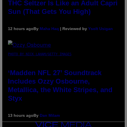
THC Seltzer Is Like an Adult Capri
Sun (That Gets You High)
12 hours ago
By
Maha Haq
| Reviewed by
Ysolt Usigan
PHOTO BY NICK LAHAM/GETTY IMAGES
‘Madden NFL 27’ Soundtrack
Includes Ozzy Osbourne,
Metallica, the White Stripes, and
Styx
13 hours ago
By
Dan Milam
VICE