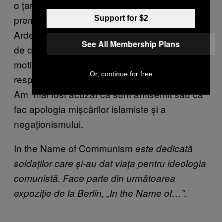
o țară liberă. Acum câțiva ani mi-a fost retras
premiul pentru cea mai bună pictură din
Support for $2
Ardeal sub 35 de ani, în momentul decernării
See All Membership Plans
de către consulatul german, la Sibiu, pe
motive politice. Ei pretindeau că lucrarea
Or, continue for free
respectivă aduce aminte de perioada nazistă.
Am mai fost acuzat că sunt antisemit sau că
fac apologia mișcărilor islamiste și a
negaționismului.
In the Name of Communism
este dedicată
soldaților care și-au dat viața pentru ideologia
comunistă. Face parte din următoarea
expoziție de la Berlin, „In the Name of…”.