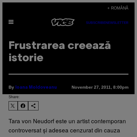
Skip
+ ROMÂNĂ
to
Open
content
SUBSCRIBE
NEWSLETTER
Menu
Frustrarea creează
istorie
By
November 27, 2011, 8:00pm
Ioana Moldoveanu
Share:
Tara von Neudorf este un artist contemporan
controversat și adesea cenzurat din cauza