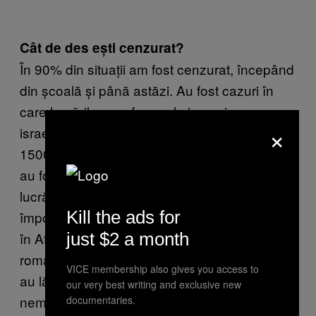
Cât de des ești cenzurat?
În 90% din situații am fost cenzurat, începând
din școală și până astăzi. Au fost cazuri în
care lucrările se refereau la incursiunea
×
israeliană în Gaza din 2008, când au murit
1500 de oameni, majoritatea civili. Anul trecut
au fost scoase dintr-o expoziție în Germania
lucrările care se refereau la crima comisă
Kill the ads for
împotriva umanității de către armata germană
în Afghanistan, la Kunduz. Organizatorii
just $2 a month
români au zis că nu putem jigni țara gazdă și
VICE membership also gives you access to
au lăsat doar patru din 40 de lucrări, deși
our very best writing and exclusive new
nemții au spus că pot fi expuse, căci ei sunt
documentaries.