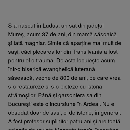
S-a născut în Luduș, un sat din județul
Mureș, acum 37 de ani, din mamă săsoaică
și tată maghiar. Simte că aparține mai mult de
sași, căci plecarea lor din Transilvania a fost
pentru el o traumă. De asta locuiește acum
într-o biserică evanghelică luterană
săsească, veche de 800 de ani, pe care vrea
s-o restaureze și s-o picteze cu istoria
strămoșilor. Până și garsoniera sa din
București este o incursiune în Ardeal. Nu e
obsedat doar de sași, ci de istorie, în general.
A fost profesor suplinitor patru ani și are toată
colecția de reviste
, începând
Magazin Istoric