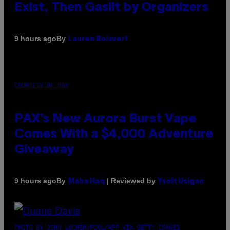
Exist, Then Gaslit by Organizers
By
9 hours ago
Lauren Boisvert
COURTESY OF PAX
PAX’s New Aurora Burst Vape
Comes With a $4,000 Adventure
Giveaway
By
| Reviewed by
9 hours ago
Maha Haq
Ysolt Usigan
PHOTO BY JOHN LOCHER/POOL/AFP VIA GETTY IMAGES