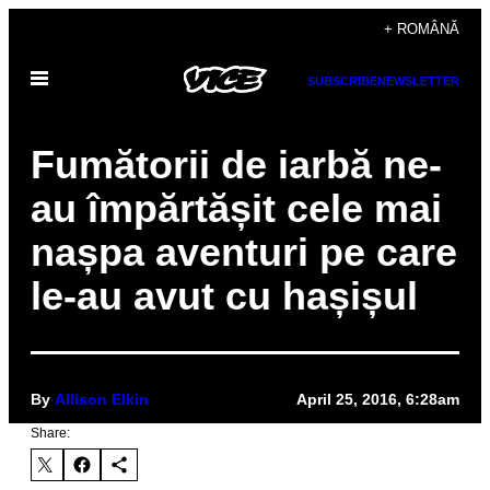
Skip
+ ROMÂNĂ
to
Open
content
SUBSCRIBE
NEWSLETTER
Menu
​Fumătorii de iarbă ne-
au împărtășit cele mai
nașpa aventuri pe care
le-au avut cu hașișul
By
Allison Elkin
April 25, 2016, 6:28am
Share: