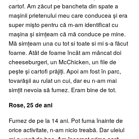
cartof. Am zăcut pe bancheta din spate a
mașinii prietenului meu care conducea și era
super mișto pentru că m-am identificat cu
mașina și simțeam că mă conduce pe mine.
Mă simțeam una cu tot si toate si mi s-a făcut
foame. Atât de foame încât am mâncat doi
cheeseburgeri, un McChicken, un file de
pește și cartofi prăjiți. Apoi am fost în parc,
tovarășii au rulat un cui, dar eu n-am mai
simțit nevoia să fumez. Eram bine de tot.
Rose, 25 de ani
Fumez de pe la 14 ani. Pot fuma înainte de
orice activitate, n-am nicio treabă. Dar uleiul
mi-a venit de hac. Am încercat prima oară