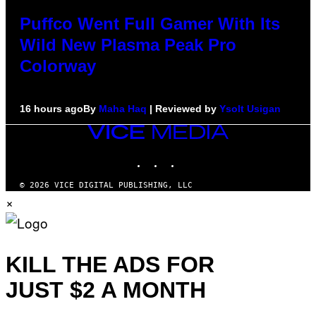
Puffco Went Full Gamer With Its
Wild New Plasma Peak Pro
Colorway
16 hours ago
By
Maha Haq
| Reviewed by
Ysolt Usigan
VICE
MEDIA
INSTAGRAM
TIKTOK
YOUTUBE
© 2026 VICE DIGITAL PUBLISHING, LLC
×
KILL THE ADS FOR
JUST $2 A MONTH