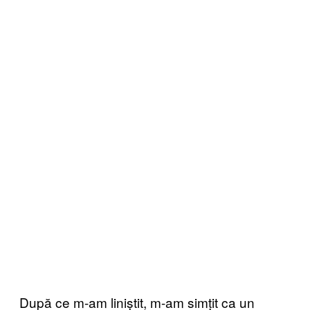
După ce m-am liniștit, m-am simțit ca un