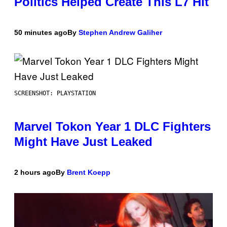
Politics Helped Create This L7 Hit
50 minutes ago
By
Stephen Andrew Galiher
SCREENSHOT: PLAYSTATION
Marvel Tokon Year 1 DLC Fighters
Might Have Just Leaked
2 hours ago
By
Brent Koepp