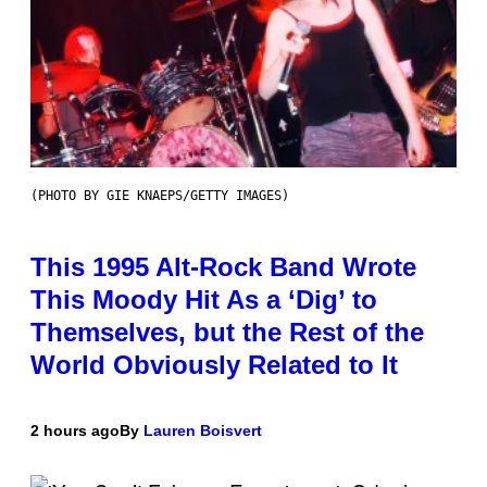
(PHOTO BY GIE KNAEPS/GETTY IMAGES)
This 1995 Alt-Rock Band Wrote
This Moody Hit As a ‘Dig’ to
Themselves, but the Rest of the
World Obviously Related to It
2 hours ago
By
Lauren Boisvert