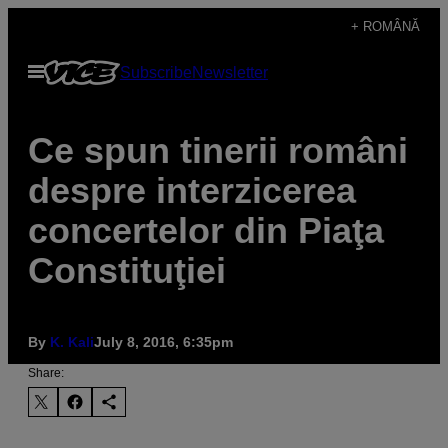
Skip
+ ROMÂNĂ
to
Open
Subscribe
Newsletter
content
Menu
Ce spun tinerii români
despre interzicerea
concertelor din Piaţa
Constituţiei
By
K. Kali
July 8, 2016, 6:35pm
Share: