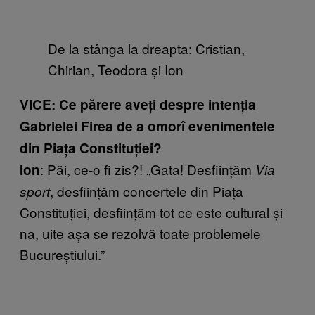
De la stânga la dreapta: Cristian,
Chirian, Teodora și Ion
VICE: Ce părere aveți despre intenția
Gabrielei Firea de a omorî evenimentele
din Piaţa Constituţiei?
: Păi, ce-o fi zis?! „Gata! Desfiinţăm
Ion
Via
, desfiinţăm concertele din Piaţa
sport
Constituţiei, desfiinţăm tot ce este cultural şi
na, uite așa se rezolvă toate problemele
Bucureştiului.”