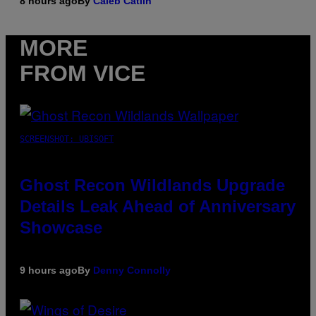
8 hours ago
By
Caleb Catlin
MORE
FROM VICE
SCREENSHOT: UBISOFT
Ghost Recon Wildlands Upgrade
Details Leak Ahead of Anniversary
Showcase
9 hours ago
By
Denny Connolly