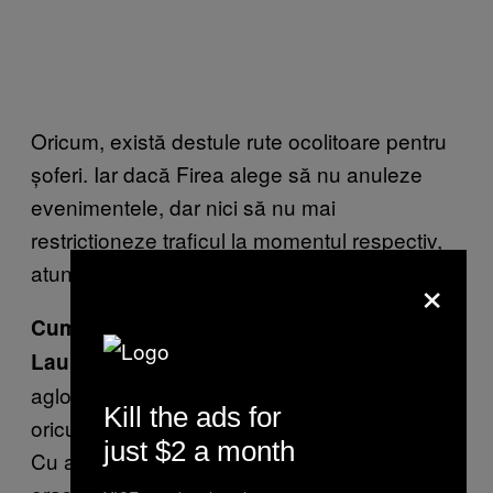
Oricum, există destule rute ocolitoare pentru
șoferi. Iar dacă Firea alege să nu anuleze
evenimentele, dar nici să nu mai
restricționeze traficul la momentul respectiv,
atunci eu nu m-aş mai duce la niciun concert.
×
Cum așa?
Păi, n-aş suporta să merg prin
Laurenţiu:
aglomeraţie şi mai mare. După ce că n-ai loc
Kill the ads for
oricum de maşini… Tu îți dai seama ce-ar fi?
just $2 a month
Cu atâţia oameni care vin din toate zonele