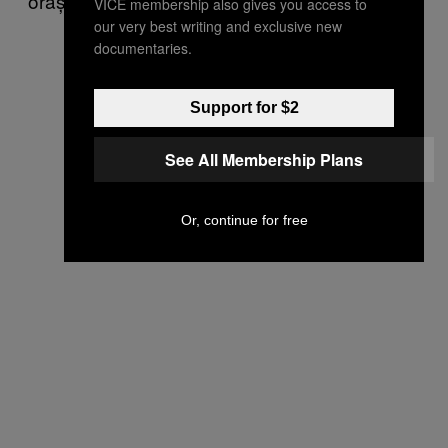
orașului? Nu, n-aş suporta, m-aş lipsi.
VICE membership also gives you access to
our very best writing and exclusive new
documentaries.
Support for $2
See All Membership Plans
Or, continue for free