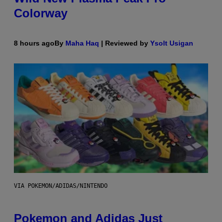
Colorway
8 hours ago
By
Maha Haq
| Reviewed by
Ysolt Usigan
VIA POKEMON/ADIDAS/NINTENDO
Pokemon and Adidas Just