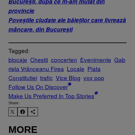
București, după ce m-am mutat din
provincie
Poveştile ciudate ale băieţilor care livrează
mâncare, din Bucureşti
Tagged:
blocaje
Chestii
concerten
Evenimente
Gab
riela Vrânceanu Firea
Locale
Piata
Constitutiei
trafic
Vice Blog
vox pop
Follow Us On Discover
Make Us Preferred In Top Stories
Share:
MORE