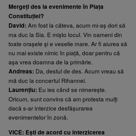
Mergeți des la evenimente în Piaţa
Constituţiei?
Am fost la câteva, acum mi-aş dori să
David:
ma duc la Sia. E mișto locul. Vin oameni din
toate oraşele şi e veselie mare. Ar fi aiurea să
nu mai existe nimic în piață, doar pentru că
așa vrea doamna de la primărie.
Da, destul de des. Acum vreau să
Andreas:
mă duc la concertul Rihannei.
Eu ies când se nimereşte.
Laurenţiu:
Oricum, sunt convins că am protesta mulţi
dacă s-ar interzice desfăşurarea
evenimentelor în zonă.
VICE: Ești de acord cu interzicerea