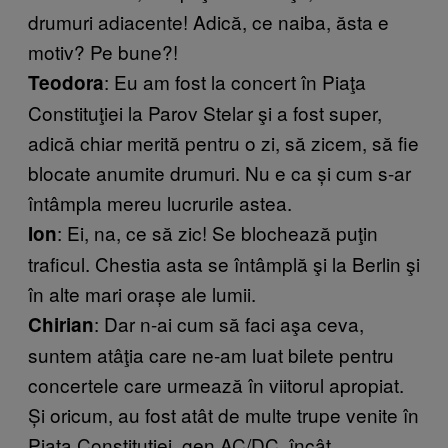
drumuri adiacente! Adică, ce naiba, ăsta e
motiv? Pe bune?!
: Eu am fost la concert în Piaţa
Teodora
Constituţiei la Parov Stelar şi a fost super,
adică chiar merită pentru o zi, să zicem, să fie
blocate anumite drumuri. Nu e ca și cum s-ar
întâmpla mereu lucrurile astea.
: Ei, na, ce să zic! Se blochează puţin
Ion
traficul. Chestia asta se întâmplă şi la Berlin şi
în alte mari orașe ale lumii.
: Dar n-ai cum să faci aşa ceva,
Chirian
suntem atâţia care ne-am luat bilete pentru
concertele care urmează în viitorul apropiat.
Și oricum, au fost atât de multe trupe venite în
Piaţa Constituţiei, gen AC/DC, încât