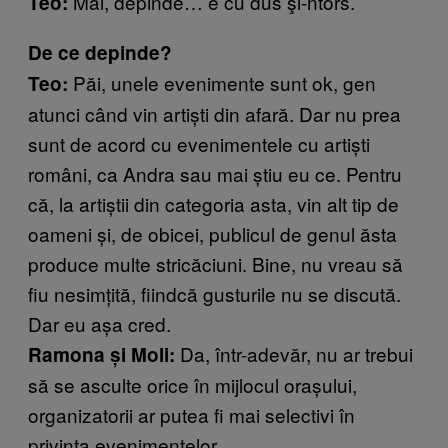
Măi, depinde… e cu dus şi-ntors.
Teo:
De ce depinde?
Păi, unele evenimente sunt ok, gen
Teo:
atunci când vin artişti din afară. Dar nu prea
sunt de acord cu evenimentele cu artişti
români, ca Andra sau mai ştiu eu ce. Pentru
că, la artiştii din categoria asta, vin alt tip de
oameni şi, de obicei, publicul de genul ăsta
produce multe stricăciuni. Bine, nu vreau să
fiu nesimţită, fiindcă gusturile nu se discută.
Dar eu așa cred.
Da, într-adevăr, nu ar trebui
Ramona şi Moli:
să se asculte orice în mijlocul oraşului,
organizatorii ar putea fi mai selectivi în
privinţa evenimentelor.