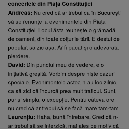
concertele din Piaţa Constituţiei
Nu cred că ar trebui ca în Bucureşti
Andreas:
să se renunţe la evenimentele din Piaţa
Constituţiei. Locul ăsta reuneşte o grămadă
de oameni, din toate colţurile tării. E destul de
popular, să zic aşa. Ar fi păcat şi o adevărată
pierdere.
Din punctul meu de vedere, e o
David:
iniţiativă greşită. Vorbim despre nişte cazuri
speciale. Evenimentele astea n-au loc zilnic,
ca să zici că încurcă prea mult traficul. Sunt,
pur şi simplu, o excepţie. Pentru câteva ore
nu cred că ar trebui să se facă mare tam-tam.
Haha, bună întrebare. Cred că n-
Laurenţiu:
ar trebui să se interzică, mai ales pe motiv că