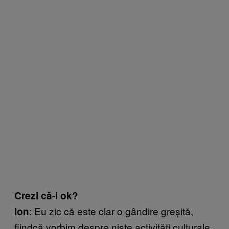
Crezi că-i ok?
: Eu zic că este clar o gândire greşită,
Ion
fiindcă vorbim despre nişte activităţi culturale,