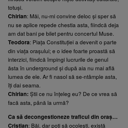
totuşi.
: Măi, nu-mi convine deloc şi sper să
Chirian
nu se aplice repede chestia asta, fiindcă deja
am dat bani pe bilet pentru concertul Muse.
: Piața Constituției a devenit o parte
Teodora
din viaţa oraşului; e o idee foarte proastă să
interzici, fiindcă împingi lucrurile de genul
ăsta în underground şi după aia nu mai află
lumea de ele. Ar fi nasol să se-ntâmple asta,
îți dai seama.
Ştii ce nu înţeleg eu? De ce vrea să
Chirian:
facă asta, până la urmă?
Ca să decongestioneze traficul din oraș…
: Băi, dar poţi să ocoleşti, există
Cristian