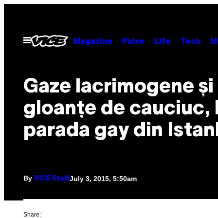
Skip
to
content
Open
Magazine
Pulse
Life
Tech
M
Menu
Gaze lacrimogene și
gloanțe de cauciuc, 
parada gay din Istan
By
July 3, 2015, 5:50am
VICE Staff
Share: