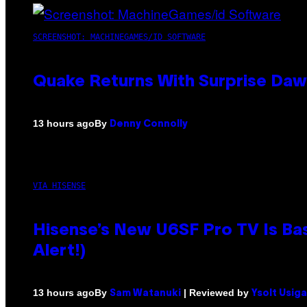
SCREENSHOT: MACHINEGAMES/ID SOFTWARE
Quake Returns With Surprise Da
By
13 hours ago
Denny Connolly
VIA HISENSE
Hisense’s New U6SF Pro TV Is Bas
Alert!)
By
| Reviewed by
13 hours ago
Sam Watanuki
Ysolt Usig