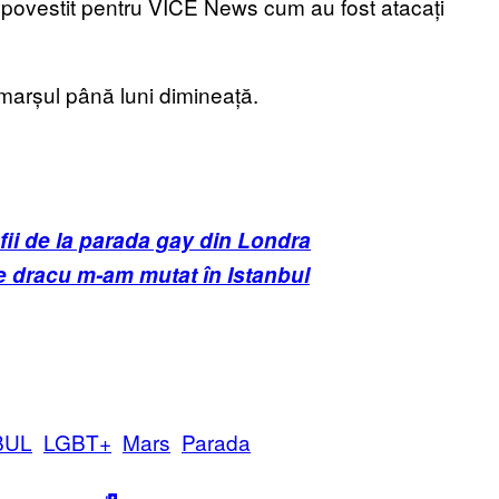
au povestit pentru VICE News cum au fost atacați
 marșul până luni dimineață.
afii de la parada gay din Londra
ce dracu m-am mutat în Istanbul
BUL
LGBT+
Mars
Parada