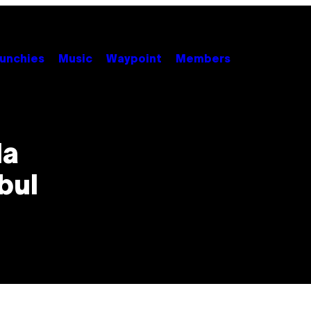
unchies
Music
Waypoint
Members
la
bul