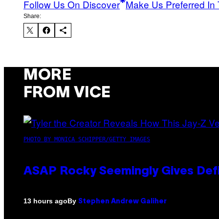
Follow Us On Discover
Make Us Preferred In 
Share:
MORE
FROM VICE
PHOTO BY MONICA SCHIPPER/GETTY IMAGES
ASAP Rocky Seemingly Gives Defin
By
13 hours ago
Stephen Andrew Galiher