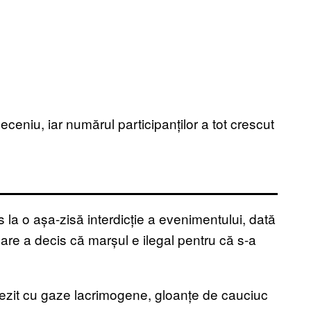
ceniu, iar numărul participanților a tot crescut
s la o așa-zisă interdicție a evenimentului, dată
care a decis că marșul e ilegal pentru că s-a
trezit cu gaze lacrimogene, gloanțe de cauciuc