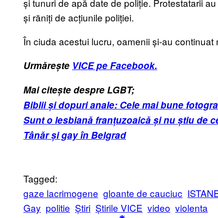
și tunuri de apă date de poliție. Protestatarii 
și răniți de acțiunile poliției.
În ciuda acestui lucru, oamenii și-au continuat
Urmărește
VICE pe Facebook.
Mai citește despre LGBT;
Biblii și dopuri anale: Cele mai bune fotogr
Sunt o lesbiană franțuzoaică și nu știu de 
Tânăr și gay în Belgrad
Tagged:
gaze lacrimogene
gloante de cauciuc
ISTAN
Gay
politie
Știri
Știrile VICE
video
violenta