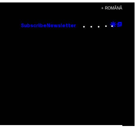
+ ROMÂNĂ
Instagram
TikTok
YouTube
Google
Goog
Subscribe
Newsletter
Discove
Top
Posts