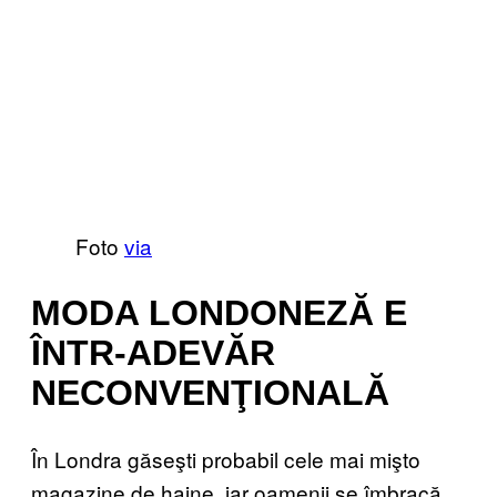
Foto
via
MODA LONDONEZĂ E
ÎNTR-ADEVĂR
NECONVENŢIONALĂ
În Londra găseşti probabil cele mai mişto
magazine de haine, iar oamenii se îmbracă