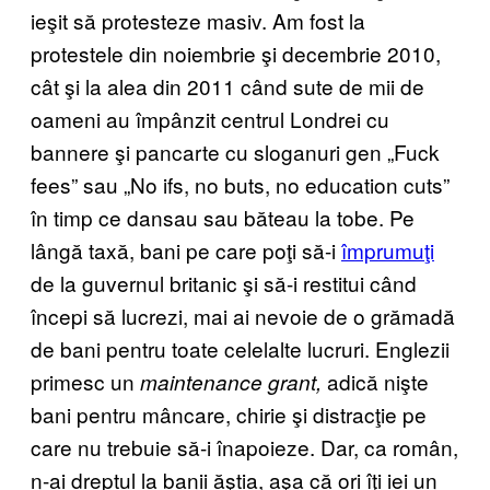
ieşit să protesteze masiv. Am fost la
protestele din noiembrie şi decembrie 2010,
cât şi la alea din 2011 când sute de mii de
oameni au împânzit centrul Londrei cu
bannere şi pancarte cu sloganuri gen „Fuck
fees” sau „No ifs, no buts, no education cuts”
în timp ce dansau sau băteau la tobe. Pe
lângă taxă, bani pe care poţi să-i
împrumuţi
de la guvernul britanic şi să-i restitui când
începi să lucrezi, mai ai nevoie de o grămadă
de bani pentru toate celelalte lucruri. Englezii
primesc un
adică nişte
maintenance grant,
bani pentru mâncare, chirie şi distracţie pe
care nu trebuie să-i înapoieze. Dar, ca român,
n-ai dreptul la banii ăştia, aşa că ori îţi iei un