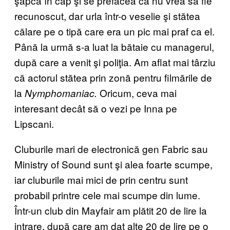
şapcă în cap şi se prefăcea că nu vrea să fie
recunoscut, dar urla într-o veselie şi stătea
călare pe o tipă care era un pic mai praf ca el.
Până la urmă s-a luat la bătaie cu managerul,
după care a venit şi poliţia. Am aflat mai târziu
că actorul stătea prin zonă pentru filmările de
la
Oricum, ceva mai
Nymphomaniac.
interesant decât să o vezi pe Inna pe
Lipscani.
Cluburile mari de electronică gen Fabric sau
Ministry of Sound sunt şi alea foarte scumpe,
iar cluburile mai mici de prin centru sunt
probabil printre cele mai scumpe din lume.
Într-un club din Mayfair am plătit 20 de lire la
intrare, după care am dat alte 20 de lire pe o