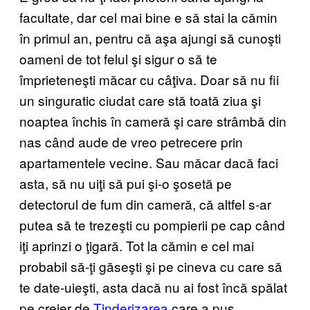
facultate, dar cel mai bine e să stai la cămin
în primul an, pentru că aşa ajungi să cunoşti
oameni de tot felul şi sigur o să te
împrieteneşti măcar cu câţiva. Doar să nu fii
un singuratic ciudat care stă toată ziua şi
noaptea închis în cameră şi care strâmbă din
nas când aude de vreo petrecere prin
apartamentele vecine. Sau măcar dacă faci
asta, să nu uiţi să pui şi-o şosetă pe
detectorul de fum din cameră, că altfel s-ar
putea să te trezeşti cu pompierii pe cap când
iţi aprinzi o ţigară. Tot la cămin e cel mai
probabil să-ţi găseşti şi pe cineva cu care să
te date-uieşti, asta dacă nu ai fost încă spălat
pe creier de
Tinderizarea
care a pus