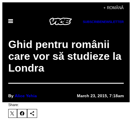
Skip
+ ROMÂNĂ
to
Open
content
SUBSCRIBE
NEWSLETTER
Menu
Ghid pentru românii
care vor să studieze la
Londra
By
Alice Yehia
March 23, 2015, 7:18am
Share: