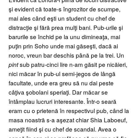
şi evident că toate-s îngrozitor de scumpe,
mai ales când eşti un student cu chef de
distracţie şi fără prea mulţi bani. Pub-urile şi
barurile se închid pe la unu dimineaţa, mai
puţin prin Soho unde mai găseşti, dacă ai
noroc, vreun bar deschis până pe la trei. Un
sub patru-cinci lire n-am găsit pe nicăieri,
pint
nici măcar în pub-ul semi-jegos de lângă
facultate, unde era greu să nu dai peste
câţiva şobolani speriaţi. Dar măcar se
întâmplau lucruri interesante. Într-o seară
eram cu o prietenă în respectivul pub, când la
masa noastră s-a aşezat chiar Shia Laboeuf,
ameţit fiind şi cu chef de scandal. Avea o