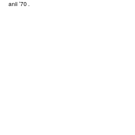
anii ’70
.