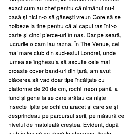
exact cum au chef pentru că nimănui nu-i
pasă şi nici n-o să găseşti vreun Gore să se
holbeze la tine pentru că ai capul ras într-o
parte şi cinci pierce-uri în nas. Dar pe seară,
lucrurile o cam iau razna. În The Venue, cel
mai mare club din sud-estul Londrei, unde
lumea se înghesuia să asculte cele mai
proaste cover band-uri din ţară, am avut
plăcerea să vad doar tipe încălţate cu
platforme de 20 de cm, rochii neon până la
fund şi gene false care arătau ca nişte
insecte lipite pe ochi cu aracet şi care se şi
desprindeau pe parcursul serii, pe măsură ce
nivelul de matoleală creştea. Evident, după
club în loc să se ducă la shaorma, tipele