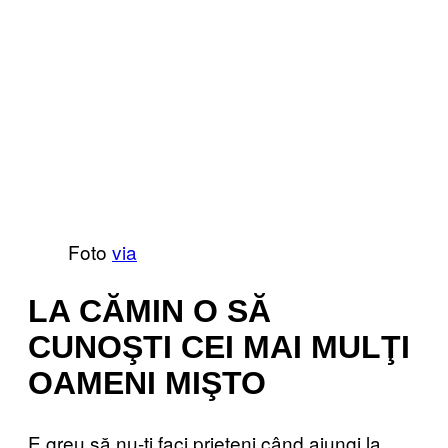
Foto
via
LA CĂMIN O SĂ
CUNOŞTI CEI MAI MULŢI
OAMENI MIŞTO
E greu să nu-ţi faci prieteni când ajungi la