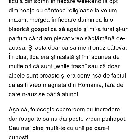
scula din somn în fiecare weekend la opt
dimineaţa cu cântece religioase la volum
maxim, mergea în fiecare duminică la o
biserică gospel ca să agaţe şi mi-a furat şi-un
parfum când am plecat vreo săptămână de-
acasă. Şi asta doar ca să menţionez câteva.
În plus, tipa era şi rasistă şi îmi spunea de
multe ori că sunt „white trash” sau că doar
albele sunt proaste şi era convinsă de faptul
că aş fi vreo magnată din România, ţară de
care n-auzise până atunci.
Aşa că, foloseşte spareroom cu încredere,
dar roagă-te să nu dai peste vreun psihopat.
Sau mai bine mută-te cu unii pe care-i
cunoşti.