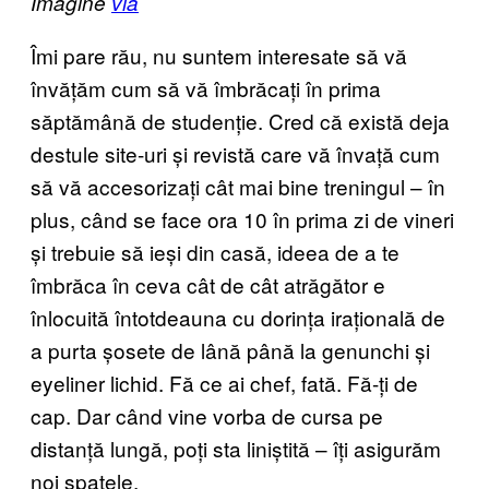
Imagine
via
Îmi pare rău, nu suntem interesate să vă
învățăm cum să vă îmbrăcați în prima
săptămână de studenție. Cred că există deja
destule site-uri și revistă care vă învață cum
să vă accesorizați cât mai bine treningul – în
plus, când se face ora 10 în prima zi de vineri
și trebuie să ieși din casă, ideea de a te
îmbrăca în ceva cât de cât atrăgător e
înlocuită întotdeauna cu dorința irațională de
a purta șosete de lână până la genunchi și
eyeliner lichid. Fă ce ai chef, fată. Fă-ți de
cap. Dar când vine vorba de cursa pe
distanță lungă, poți sta liniștită – îți asigurăm
noi spatele.