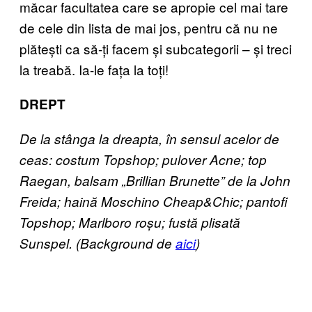
măcar facultatea care se apropie cel mai tare
de cele din lista de mai jos, pentru că nu ne
plătești ca să-ți facem și subcategorii – și treci
la treabă. Ia-le fața la toți!
DREPT
De la stânga la dreapta, în sensul acelor de
ceas: costum Topshop; pulover Acne; top
Raegan, balsam „Brillian Brunette” de la John
Freida; hain
ă Moschino Cheap&Chic; pantofi
Topshop; Marlboro ro
șu; fust
ă plisată
Sunspel. (Background de
aici
)