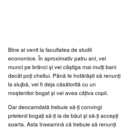
Bine ai venit la facultatea de studii
economice. În aproximativ patru ani, vei
munci pe brânci și vei câștiga mai mulți bani
decât poți cheltui. Până te hotărăști să renunți
la slujbă, vei fi deja căsătorită cu un
moștenitor bogat și vei avea câțiva copii.
Dar deocamdată trebuie să-ți convingi
prietenii bogați să-ți ia de băut și să-ți accepți
soarta. Asta înseamnă că trebuie să renunți