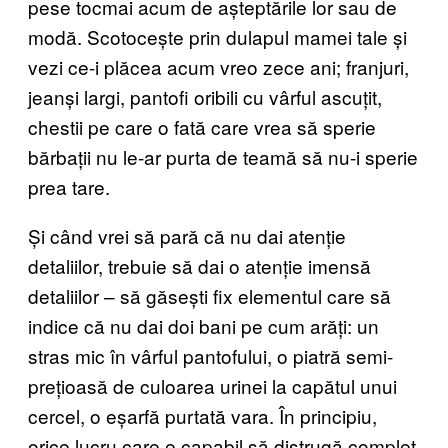
pese tocmai acum de așteptările lor sau de
modă. Scotocește prin dulapul mamei tale și
vezi ce-i plăcea acum vreo zece ani; franjuri,
jeanși largi, pantofi oribili cu vârful ascuțit,
chestii pe care o fată care vrea să sperie
bărbații nu le-ar purta de teamă să nu-i sperie
prea tare.
Și când vrei să pară că nu dai atenție
detaliilor, trebuie să dai o atenție imensă
detaliilor – să găsești fix elementul care să
indice că nu dai doi bani pe cum arăți: un
stras mic în vârful pantofului, o piatră semi-
prețioasă de culoarea urinei la capătul unui
cercel, o eșarfă purtată vara. În principiu,
orice lucru care e capabil să distrugă complet