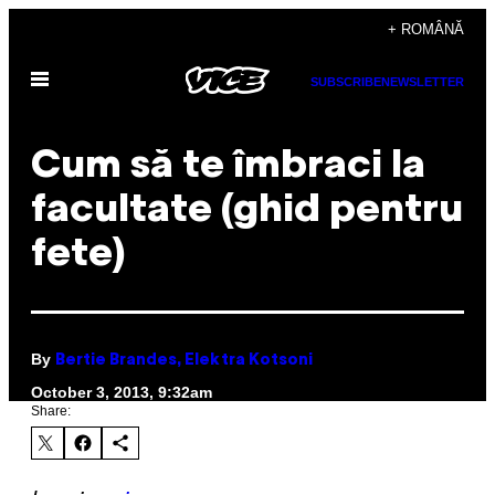
Skip
+ ROMÂNĂ
to
Open
content
SUBSCRIBE
NEWSLETTER
Menu
Cum să te îmbraci la
facultate (ghid pentru
fete)
By
Bertie Brandes, Elektra Kotsoni
October 3, 2013, 9:32am
Share: