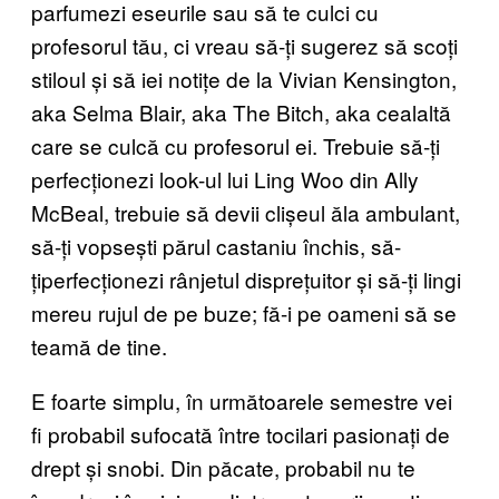
parfumezi eseurile sau să te culci cu
profesorul tău, ci vreau să-ți sugerez să scoți
stiloul și să iei notițe de la Vivian Kensington,
aka Selma Blair, aka The Bitch, aka cealaltă
care se culcă cu profesorul ei. Trebuie să-ți
perfecționezi look-ul lui Ling Woo din Ally
McBeal, trebuie să devii clișeul ăla ambulant,
să-ți vopsești părul castaniu închis, să-
țiperfecționezi rânjetul disprețuitor și să-ți lingi
mereu rujul de pe buze; fă-i pe oameni să se
teamă de tine.
E foarte simplu, în următoarele semestre vei
fi probabil sufocată între tocilari pasionați de
drept și snobi. Din păcate, probabil nu te