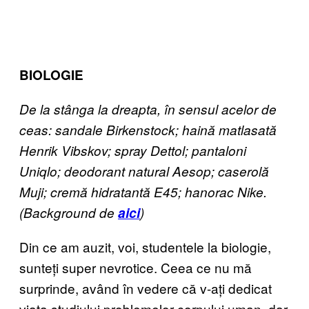
BIOLOGIE
De la stânga la dreapta, în sensul acelor de
ceas: sandale Birkenstock; haină matlasată
Henrik Vibskov; spray Dettol; pantaloni
Uniqlo; deodorant natural Aesop; caserolă
Muji; cremă hidratantă E45; hanorac Nike.
(Background de
aici
)
Din ce am auzit, voi, studentele la biologie,
sunteți super nevrotice. Ceea ce nu mă
surprinde, având în vedere că v-ați dedicat
viața studiului problemelor corpului uman, dar