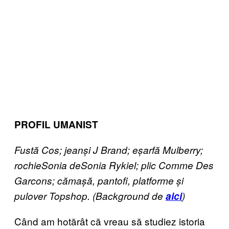
PROFIL UMANIST
Fustă Cos
;
jeanși
J Brand;
eșarfă
Mulberry;
rochie
Sonia
de
Sonia Rykiel;
plic
Comme Des
Garcons;
cămașă, pantofi, platforme și
pulover
Topshop. (Background de
aici
)
Când am hotărât că vreau să studiez istoria