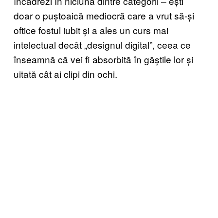
încadrezi în niciuna dintre categorii – ești
doar o puștoaică mediocră care a vrut să-și
oftice fostul iubit și a ales un curs mai
intelectual decât „designul digital”, ceea ce
înseamnă că vei fi absorbită în găștile lor și
uitată cât ai clipi din ochi.