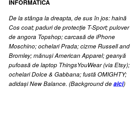
INFORMATICĂ
De la stânga la dreapta, de sus în jos: haină
Cos coat; paduri de protecție T-Sport; pulover
de angora Topshop; carcasă de iPhone
Moschino; ochelari Prada; cizme Russell and
Bromley; mănuși American Apparel; geanyă
pufoasă de laptop ThingsYouWear (via Etsy);
ochelari Dolce & Gabbana; fustă OMIGHTY;
adidași New Balance. (Background de
aici
)