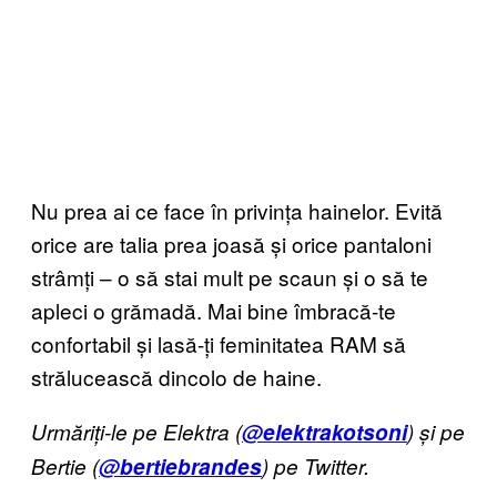
Nu prea ai ce face în privința hainelor. Evită
orice are talia prea joasă și orice pantaloni
strâmți – o să stai mult pe scaun și o să te
apleci o grămadă. Mai bine îmbracă-te
confortabil și lasă-ți feminitatea RAM să
strălucească dincolo de haine.
Urmăriți-le pe Elektra
(
@elektrakotsoni
)
și pe
Bertie
(
@bertiebrandes
)
pe Twitter.