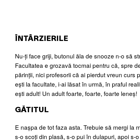
ÎNTÂRZIERILE
Nu-ți face griji, butonul ăla de snooze n-o să st
Facultatea e grozavă tocmai pentru că, spre deo
părinții, nici profesorii că ai pierdut vreun curs
ești la facultate, i-ai lăsat în urmă, în praful re
ești adult! Un adult foarte, foarte, foarte leneș!
GĂTITUL
E nașpa de tot faza asta. Trebuie să mergi la
s-o scoți din plasă, s-o pui în dulapuri, apoi s-