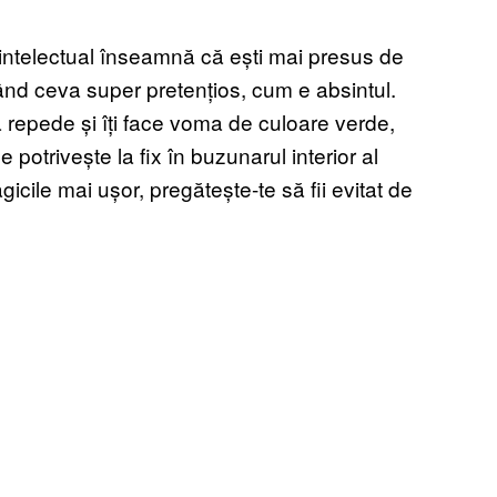
 intelectual înseamnă că ești mai presus de
ând ceva super pretențios, cum e absintul.
ă repede și îți face voma de culoare verde,
e potrivește la fix în buzunarul interior al
agicile mai ușor, pregătește-te să fii evitat de