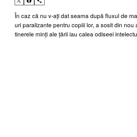
În caz că nu v-ați dat seama după fluxul de 
uri paralizante pentru copiii lor, a sosit din n
tinerele minți ale țării iau calea odiseei intelec