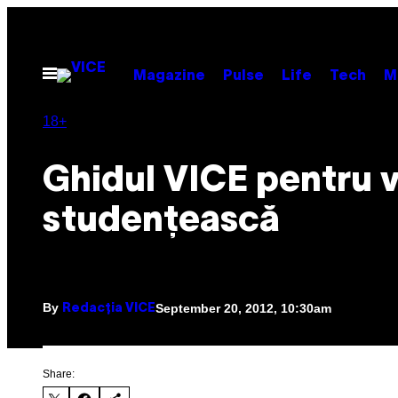
Skip
to
content
Open
Magazine
Pulse
Life
Tech
M
Menu
18+
Ghidul VICE pentru v
studențească
By
September 20, 2012, 10:30am
Redacţia VICE
Share: