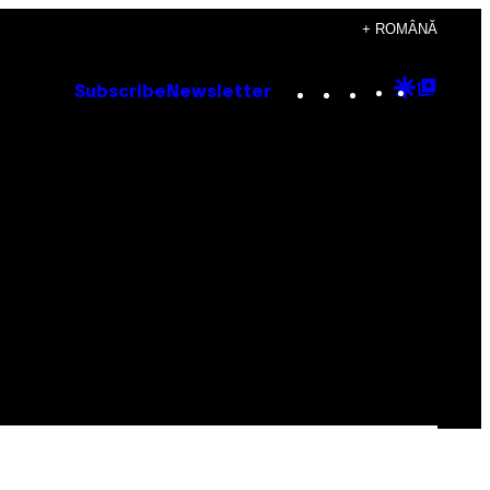
+ ROMÂNĂ
Instagram
TikTok
YouTube
Google
Goog
Subscribe
Newsletter
Discove
Top
Posts