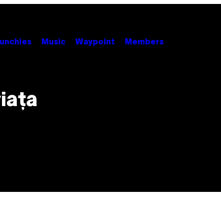
unchies
Music
Waypoint
Members
iața