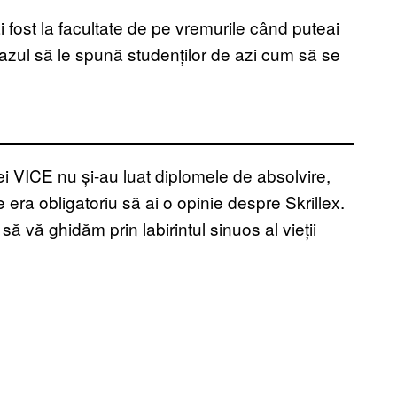
i fost la facultate de pe vremurile când puteai
 cazul să le spună studenților de azi cum să se
iei VICE nu și-au luat diplomele de absolvire,
e era obligatoriu să ai o opinie despre Skrillex.
 vă ghidăm prin labirintul sinuos al vieții