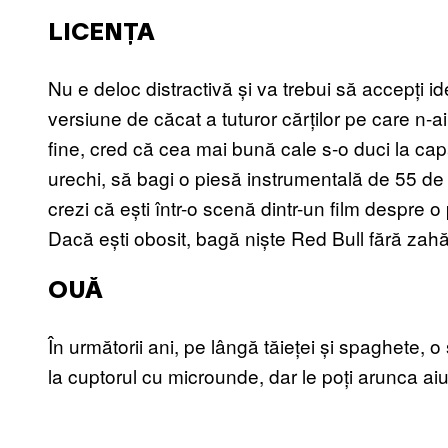
LICENȚA
Nu e deloc distractivă și va trebui să accepți i
versiune de căcat a tuturor cărților pe care n-ai p
fine, cred că cea mai bună cale s-o duci la capă
urechi, să bagi o piesă instrumentală de 55 de 
crezi că ești într-o scenă dintr-un film despre 
Dacă ești obosit, bagă niște Red Bull fără zahă
OUĂ
În următorii ani, pe lângă tăieței și spaghete, o 
la cuptorul cu microunde, dar le poți arunca aiu