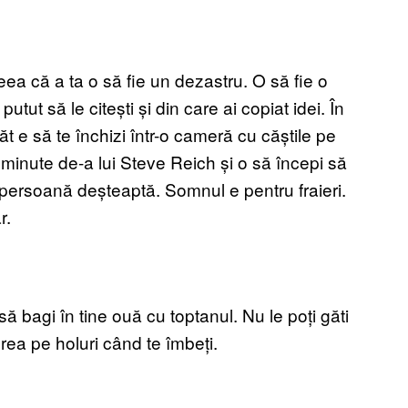
deea că a ta o să fie un dezastru. O să fie o
utut să le citești și din care ai copiat idei. În
t e să te închizi într-o cameră cu căștile pe
minute de-a lui Steve Reich și o să începi să
o persoană deșteaptă. Somnul e pentru fraieri.
r.
să bagi în tine ouă cu toptanul. Nu le poți găti
rea pe holuri când te îmbeți.