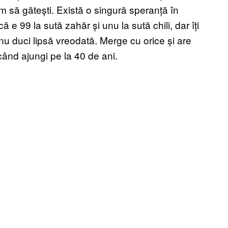
m să gătești. Există o singură speranță în
ă e 99 la sută zahăr și unu la sută chili, dar îți
 duci lipsă vreodată. Merge cu orice și are
 când ajungi pe la 40 de ani.