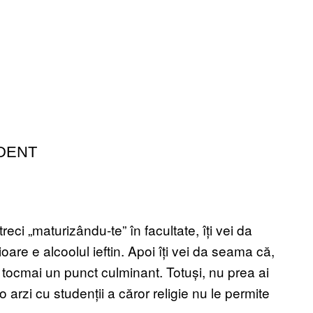
UDENT
reci „maturizându-te” în facultate, îți vei da
are e alcoolul ieftin. Apoi îți vei da seama că,
 e tocmai un punct culminant. Totuși, nu prea ai
o arzi cu studenții a căror religie nu le permite