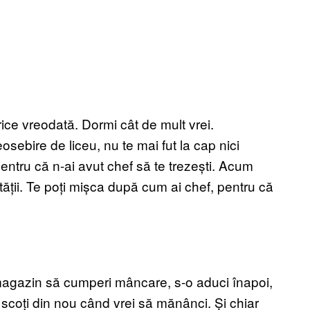
rice vreodată. Dormi cât de mult vrei.
sebire de liceu, nu te mai fut la cap nici
 pentru că n-ai avut chef să te trezești. Acum
alității. Te poți mișca după cum ai chef, pentru că
 magazin să cumperi mâncare, s-o aduci înapoi,
o scoți din nou când vrei să mănânci. Și chiar