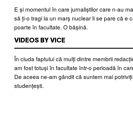
E și momentul în care jurnaliștilor care n-au ma
să ți-o tragi la un marș nuclear li se pare că e
poarte în facultate. O bășină.
VIDEOS BY VICE
În ciuda faptului că mulți dintre membrii redacț
am fost totuși în facultate într-o perioadă în car
De aceea ne-am gândit că suntem mai potriviți să
studențești.