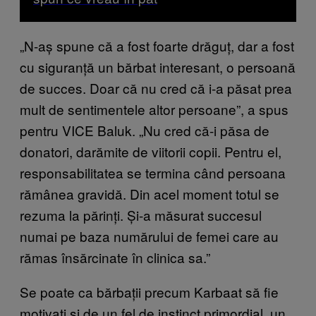
„N-aș spune că a fost foarte drăguț, dar a fost
cu siguranță un bărbat interesant, o persoană
de succes. Doar că nu cred că i-a păsat prea
mult de sentimentele altor persoane”, a spus
pentru VICE Baluk. „Nu cred că-i păsa de
donatori, darămite de viitorii copii. Pentru el,
responsabilitatea se termina când persoana
rămânea gravidă. Din acel moment totul se
rezuma la părinți. Și-a măsurat succesul
numai pe baza numărului de femei care au
rămas însărcinate în clinica sa.”
Se poate ca bărbații precum Karbaat să fie
motivați și de un fel de instinct primordial, un