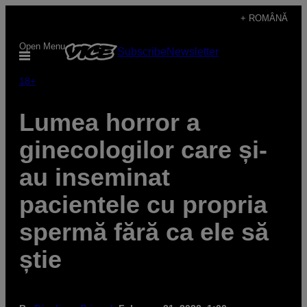
Skip
+ ROMÂNĂ
to
Open Menu
Subscribe
Newsletter
content
18+
Lumea horror a
ginecologilor care și-
au inseminat
pacientele cu propria
spermă fără ca ele să
știe