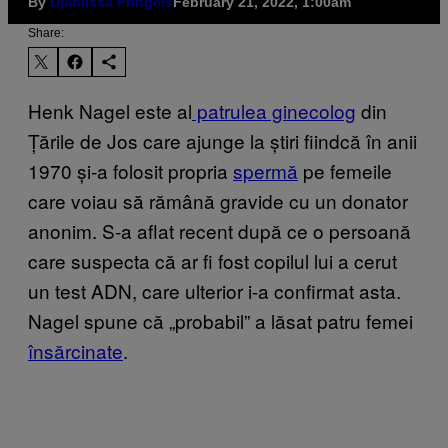
By
Djanlissa Pringels
February 21, 2022, 1:00am
Share:
Henk Nagel este al
patrulea ginecolog
din
Țările de Jos care ajunge la știri fiindcă în anii
1970 și-a folosit propria
spermă
pe femeile
care voiau să rămână gravide cu un donator
anonim. S-a aflat recent după ce o persoană
care suspecta că ar fi fost copilul lui a cerut
un test ADN, care ulterior i-a confirmat asta.
Nagel spune că „probabil” a lăsat patru femei
însărcinate
.