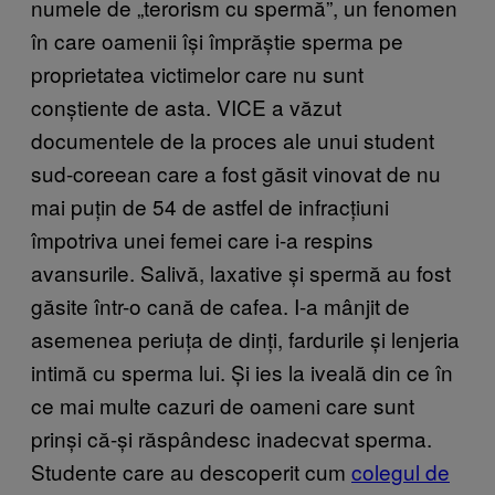
numele de „terorism cu spermă”, un fenomen
în care oamenii își împrăștie sperma pe
proprietatea victimelor care nu sunt
conștiente de asta. VICE a văzut
documentele de la proces ale unui student
sud-coreean care a fost găsit vinovat de nu
mai puțin de 54 de astfel de infracțiuni
împotriva unei femei care i-a respins
avansurile. Salivă, laxative și spermă au fost
găsite într-o cană de cafea. I-a mânjit de
asemenea periuța de dinți, fardurile și lenjeria
intimă cu sperma lui. Și ies la iveală din ce în
ce mai multe cazuri de oameni care sunt
prinși că-și răspândesc inadecvat sperma.
Studente care au descoperit cum
colegul de