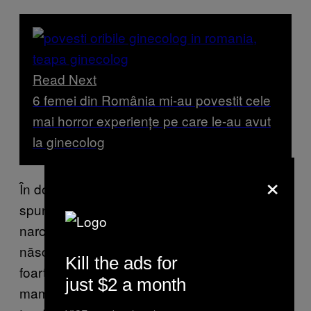
Read Next
6 femei din România mi-au povestit cele
mai horror experiențe pe care le-au avut
la ginecolog
×
În documentarul
, una dintre mame
VPRO
spune că suspectează că „Karbaat este un
narcisist teribil” și că se teme că fiul ei s-a
născut cu aceleași trăsături. „A fost un copil
Kill the ads for
foarte dificil”, spune ea emoționată. Alte
just $2 a month
mame spun că copiii lor au manifestat