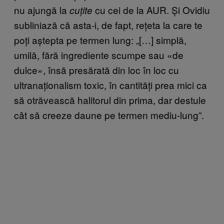
nu ajungă la
cu cei de la AUR. Și Ovidiu
cuțite
subliniază că asta-i, de fapt, rețeta la care te
poți aștepta pe termen lung: „[…] simplă,
umilă, fără ingrediente scumpe sau «de
dulce», însă presărată din loc în loc cu
ultranaționalism toxic, în cantități prea mici ca
să otrăvească halitorul din prima, dar destule
cât să creeze daune pe termen mediu-lung”.