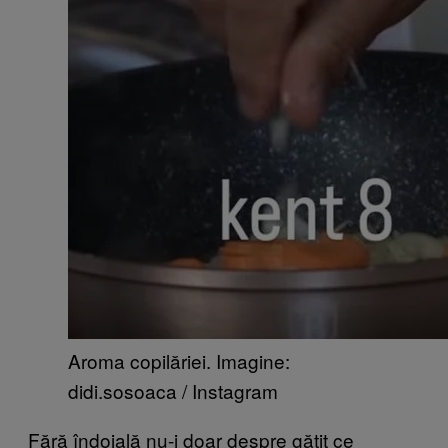
Aroma copilăriei. Imagine:
didi.sosoaca / Instagram
Fără îndoială nu-i doar despre gătit ce