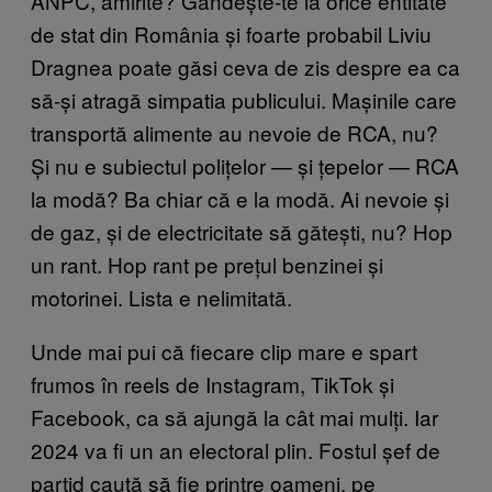
ANPC, amirite? Gândește-te la orice entitate
de stat din România și foarte probabil Liviu
Dragnea poate găsi ceva de zis despre ea ca
să-și atragă simpatia publicului. Mașinile care
transportă alimente au nevoie de RCA, nu?
Și nu e subiectul polițelor — și țepelor — RCA
la modă? Ba chiar că e la modă. Ai nevoie și
de gaz, și de electricitate să gătești, nu? Hop
un rant. Hop rant pe prețul benzinei și
motorinei. Lista e nelimitată.
Unde mai pui că fiecare clip mare e spart
frumos în reels de Instagram, TikTok și
Facebook, ca să ajungă la cât mai mulți. Iar
2024 va fi un an electoral plin. Fostul șef de
partid caută să fie printre oameni, pe