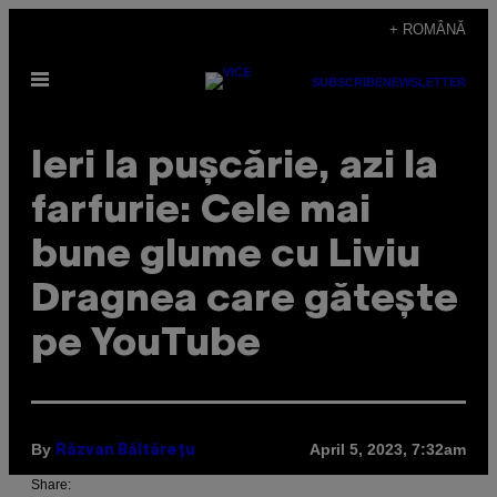
Skip
+ ROMÂNĂ
to
Open
content
SUBSCRIBE
NEWSLETTER
Menu
Ieri la pușcărie, azi la
farfurie: Cele mai
bune glume cu Liviu
Dragnea care gătește
pe YouTube
By
April 5, 2023, 7:32am
Răzvan Băltărețu
Share: