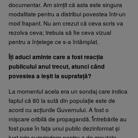
documentar. Am simțit că asta este singura
modalitate pentru a distribui povestea într-un
mod frapant. Nu am crezut că ceva scris va
rezolva ceva; trebuia să fie ceva vizual
pentru a înțelege ce s-a întâmplat.
Îți aduci aminte care a fost reacția
publicului anul trecut, atunci când
povestea a ieșit la suprafață?
La momentul acela era un sondaj care indica
faptul că 80 la sută din populație este de
acord cu acțiunile Guvernului. A fost o
mișcare oribilă de propagandă. Î̂ntrebările au
fost puse în fața unui public dezinformat și
luat prin surprindere pentru a da greutate