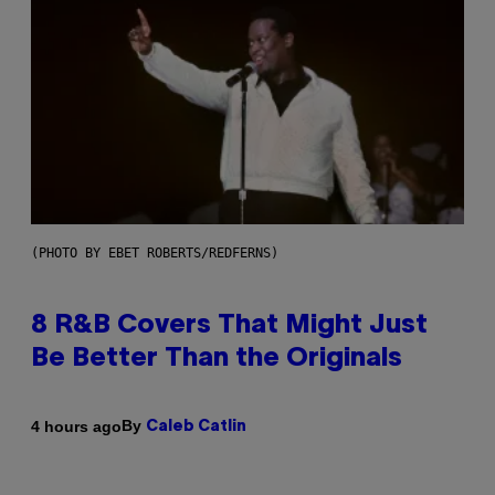
(PHOTO BY EBET ROBERTS/REDFERNS)
8 R&B Covers That Might Just
Be Better Than the Originals
By
4 hours ago
Caleb Catlin