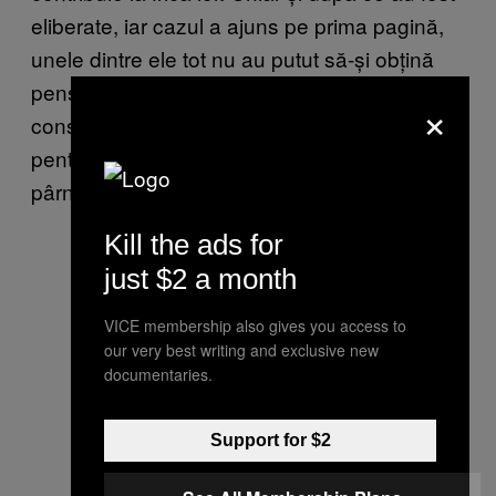
eliberate, iar cazul a ajuns pe prima pagină,
unele dintre ele tot nu au putut să-și obțină
pensiile de invaliditate. Se pare că statul
×
consideră că nu ai dreptul la despăgubire
pentru că ai fost batjocorit și aruncat în
pârnaie pentru zece luni.
Kill the ads for
just $2 a month
VICE membership also gives you access to
our very best writing and exclusive new
documentaries.
Support for $2