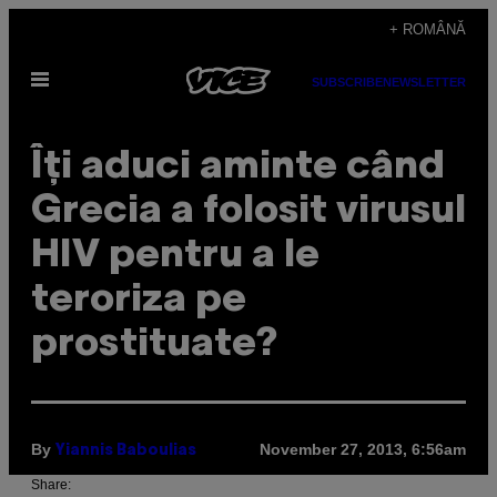
Skip
+ ROMÂNĂ
to
Open
content
SUBSCRIBE
NEWSLETTER
Menu
Îți aduci aminte când
Grecia a folosit virusul
HIV pentru a le
teroriza pe
prostituate?
By
November 27, 2013, 6:56am
Yiannis Baboulias
Share: