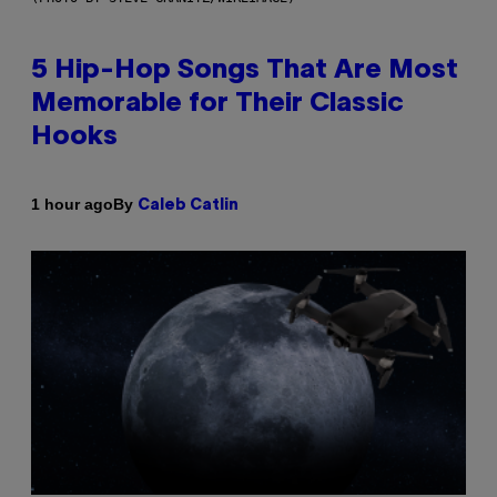
5 Hip-Hop Songs That Are Most
Memorable for Their Classic
Hooks
By
1 hour ago
Caleb Catlin