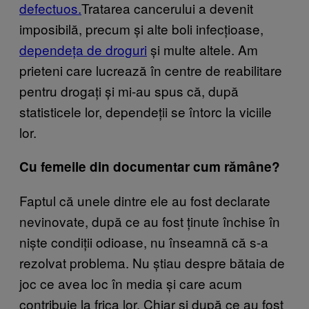
defectuos.
Tratarea cancerului a devenit
imposibilă, precum și alte boli infecțioase,
dependeța de droguri
și multe altele. Am
prieteni care lucrează în centre de reabilitare
pentru drogați și mi-au spus că, după
statisticele lor, dependeții se întorc la viciile
lor.
Cu femeile din documentar cum rămâne?
Faptul că unele dintre ele au fost declarate
nevinovate, după ce au fost ținute închise în
niște condiții odioase, nu înseamnă că s-a
rezolvat problema. Nu știau despre bătaia de
joc ce avea loc în media și care acum
contribuie la frica lor. Chiar și după ce au fost