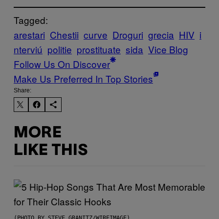
Tagged:
arestari
Chestii
curve
Droguri
grecia
HIV
i
nterviú
politie
prostituate
sida
Vice Blog
Follow Us On Discover
Make Us Preferred In Top Stories
Share:
MORE
LIKE THIS
(PHOTO BY STEVE GRANITZ/WIREIMAGE)