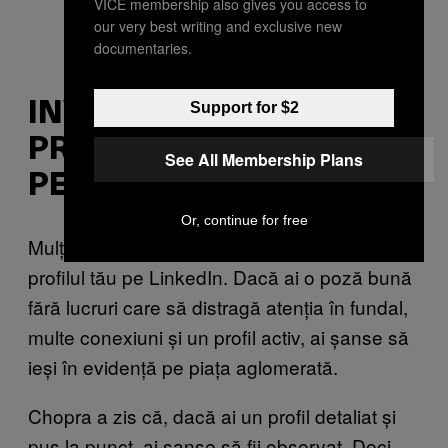
VICE membership also gives you access to
our very best writing and exclusive new
documentaries.
Support for $2
INVESTEȘTE ÎN
PROFILUL TĂU ONLINE
See All Membership Plans
PENTRU JOBURI
Or, continue for free
Mulți manageri de recrutare o să dea peste
profilul tău pe LinkedIn. Dacă ai o poză bună
fără lucruri care să distragă atenția în fundal,
multe conexiuni și un profil activ, ai șanse să
ieși în evidență pe piața aglomerată.
Chopra a zis că, dacă ai un profil detaliat și
pus la punct, ai șanse să fii observat. Deci