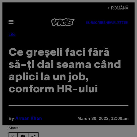
Skip
+ ROMÂNĂ
to
Open
content
SUBSCRIBE
NEWSLETTER
Menu
Life
Ce greșeli faci fără
să-ți dai seama când
aplici la un job,
conform HR-ului
By
March 30, 2022, 12:00am
Arman Khan
Share: