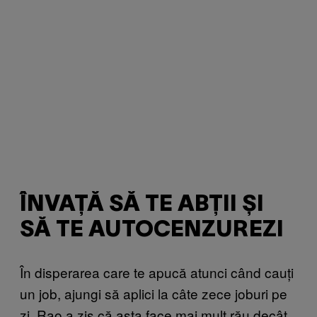
ÎNVAȚĂ SĂ TE ABȚII ȘI
SĂ TE AUTOCENZUREZI
În disperarea care te apucă atunci când cauți
un job, ajungi să aplici la câte zece joburi pe
zi. Rao a zis că asta face mai mult rău decât