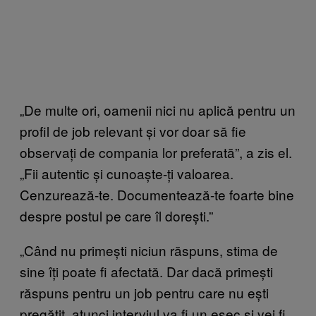
„De multe ori, oamenii nici nu aplică pentru un
profil de job relevant și vor doar să fie
observați de compania lor preferată”, a zis el.
„Fii autentic și cunoaște-ți valoarea.
Cenzurează-te. Documentează-te foarte bine
despre postul pe care îl dorești.”
„Când nu primești niciun răspuns, stima de
sine îți poate fi afectată. Dar dacă primești
răspuns pentru un job pentru care nu ești
pregătit, atunci interviul va fi un eșec și vei fi