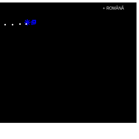
+ ROMÂNĂ
Instagram
TikTok
YouTube
Google
Google
Discover
Top
Posts