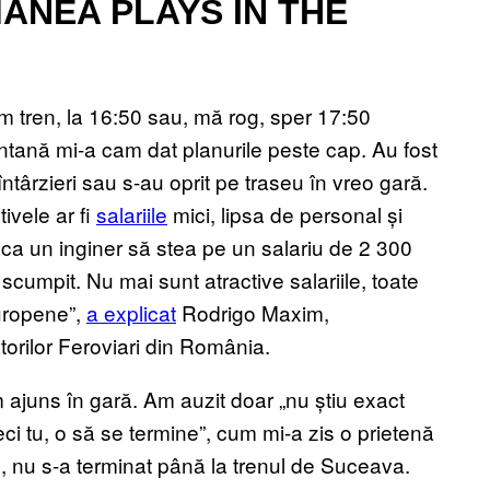
ANEA PLAYS IN THE
m tren, la 16:50 sau, mă rog, sper 17:50
ană mi-a cam dat planurile peste cap. Au fost
ntârzieri sau s-au oprit pe traseu în vreo gară.
ivele ar fi
salariile
mici, lipsa de personal și
 ca un inginer să stea pe un salariu de 2 300
a scumpit. Nu mai sunt atractive salariile, toate
europene”,
a explicat
Rodrigo Maxim,
torilor Feroviari din România.
m ajuns în gară. Am auzit doar „nu știu exact
ci tu, o să se termine”, cum mi-a zis o prietenă
c, nu s-a terminat până la trenul de Suceava.