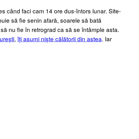
es când faci cam 14 ore dus-întors lunar. Site-
ebuie să fie senin afară, soarele să bată
 să nu fie în retrograd ca să se întâmple asta.
urești
,
îți asumi niște călătorii din astea
. Iar