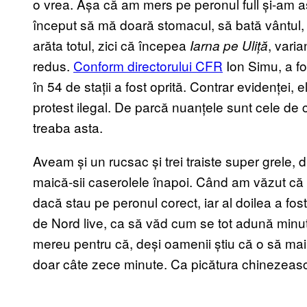
o vrea. Așa că am mers pe peronul full și-am aș
început să mă doară stomacul, să bată vântul, 
arăta totul, zici că începea
, vari
Iarna pe Uliță
redus.
Conform directorului CFR
Ion Simu, a fos
în 54 de stații a fost oprită. Contrar evidenței,
protest ilegal. De parcă nuanțele sunt cele de ca
treaba asta.
Aveam și un rucsac și trei traiste super grele, 
maică-sii caserolele înapoi. Când am văzut că n
dacă stau pe peronul corect, iar al doilea a fost
de Nord live, ca să văd cum se tot adună minute
mereu pentru că, deși oamenii știu că o să ma
doar câte zece minute. Ca picătura chinezeas