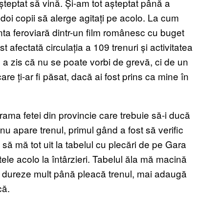
teptat să vină. Și-am tot așteptat până a
doi copii să alerge agitați pe acolo. La cum
anta feroviară dintr-un film românesc cu buget
t afectată circulația a 109 trenuri și activitatea
 el a zis că nu se poate vorbi de grevă, ci de un
re ți-ar fi păsat, dacă ai fost prins ca mine în
drama fetei din provincie care trebuie să-i ducă
u apare trenul, primul gând a fost să verific
 să mă tot uit la tabelul cu plecări de pe Gara
le acolo la întârzieri. Tabelul ăla mă macină
i dureze mult până pleacă trenul, mai adaugă
că.