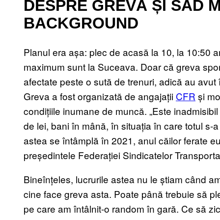
DESPRE GREVĂ ȘI SAD M
BACKGROUND
Planul era așa: plec de acasă la 10, la 10:50 a
maximum sunt la Suceava. Doar că greva spont
afectate peste o sută de trenuri, adică au avut î
Greva a fost organizată de angajații
CFR
și mot
condițiile inumane de muncă. „Este inadmisibil
de lei, bani în mână, în situația în care totul s-
astea se întâmplă în 2021, anul căilor ferate 
președintele Federației Sindicatelor Transporta
Bineînțeles, lucrurile astea nu le știam când a
cine face greva asta. Poate până trebuie să ple
pe care am întâlnit-o random în gară. Ce să zi