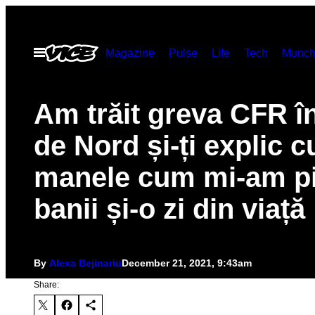
Skip
to
Open
Magazine
Pulse
Life
Tech
Munch
content
Menu
Am trăit greva CFR î
de Nord și-ți explic c
manele cum mi-am pi
banii și-o zi din viață
By
Alexa Bejinariu
December 21, 2021, 9:43am
Share: