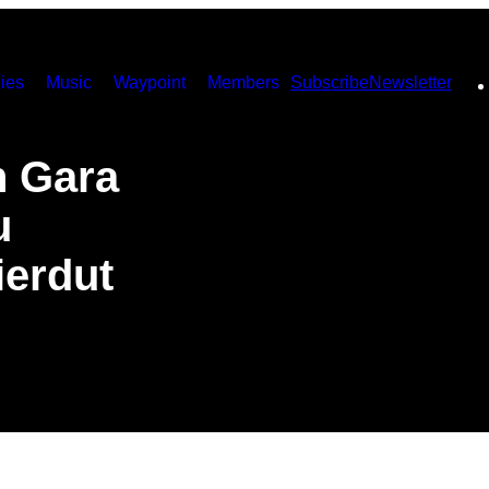
ies
Music
Waypoint
Members
Subscribe
Newsletter
n Gara
u
erdut