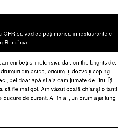
 CFR să văd ce poți mânca în restaurantele
din România
oameni beți și inofensivi, dar, on the brightside,
drumuri din astea, oricum îți dezvolți coping
, bei doar apă și aia cam jumate de litru. Îți
ca să fie mai gol. Am văzut odată chiar și o tanti
 bucure de curent. All in all, un drum așa lung