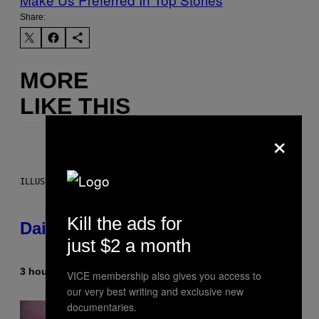
Share:
MORE
LIKE THIS
×
ILLUSTRATION BY REESA.
Kill the ads for
Daily Horoscope: August 6, 2026
just $2 a month
3 hours ago
By
Ashley Fike
VICE membership also gives you access to
our very best writing and exclusive new
documentaries.