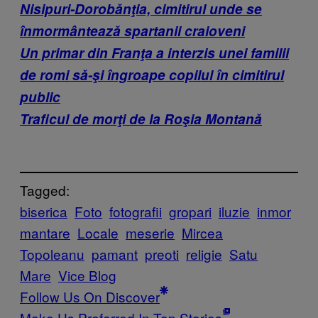
Nisipuri-Dorobănţia, cimitirul unde se
înmormântează spartanii craioveni
Un primar din Franţa a interzis unei familii
de romi să-şi îngroape copilul în cimitirul
public
Traficul de morţi de la Roşia Montană
Tagged:
biserica
Foto
fotografii
gropari
iluzie
inmor
mantare
Locale
meserie
Mircea
Topoleanu
pamant
preoti
religie
Satu
Mare
Vice Blog
Follow Us On Discover
Make Us Preferred In Top Stories