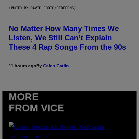
(PHOTO BY DAVID CORIO/REDFERNS)
No Matter How Many Times We
Listen, We Still Can’t Explain
These 4 Rap Songs From the 90s
11 hours ago
By
Caleb Catlin
MORE
FROM VICE
SCREENSHOT: UBISOFT