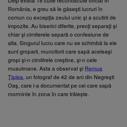
Deşi există 18 culte recunoscute oficial în
România, e greu să le găseşti lucruri în
comun cu excepţia zeului unic şi a scutirii de
impozite. Au biserici diferite, preoţi separaţi şi
chiar şi cimiterele separă o confesiune de
alta. Singurul lucru care nu se schimbă la ele
sunt groparii, muncitorii care sapă aceleaşi
gropi şi-n cimitirele creştine, şi-n cele
musulmane. Asta a observat şi
Remus
Ţiplea
, un fotograf de 42 de ani din Negreşti
Oaş, care i-a documentat pe cei care sapă
morminte în zona în care trăiește.