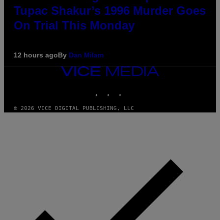
Tupac Shakur’s 1996 Murder Goes
On Trial This Monday
12 hours ago
By
Dan Milam
VICE
MEDIA
INSTAGRAM
TIKTOK
YOUTUBE
© 2026 VICE DIGITAL PUBLISHING, LLC