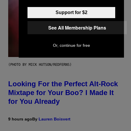
Support for $2
See All Membership Plans
Or, continue for free
(PHOTO BY MICK HUTSON/REDFERNS)
Looking For the Perfect Alt-Rock
Mixtape for Your Boo? I Made It
for You Already
9 hours ago
By
Lauren Boisvert