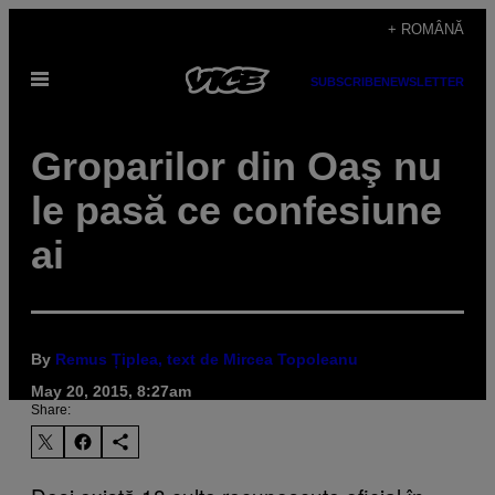
Skip
+ ROMÂNĂ
to
Open
content
SUBSCRIBE
NEWSLETTER
Menu
Groparilor din Oaş nu
le pasă ce confesiune
ai
By
Remus Țiplea, text de Mircea Topoleanu
May 20, 2015, 8:27am
Share: