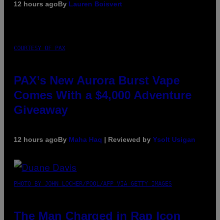
12 hours ago
By
Lauren Boisvert
COURTESY OF PAX
PAX’s New Aurora Burst Vape
Comes With a $4,000 Adventure
Giveaway
12 hours ago
By
Maha Haq
| Reviewed by
Ysolt Usigan
PHOTO BY JOHN LOCHER/POOL/AFP VIA GETTY IMAGES
The Man Charged in Rap Icon