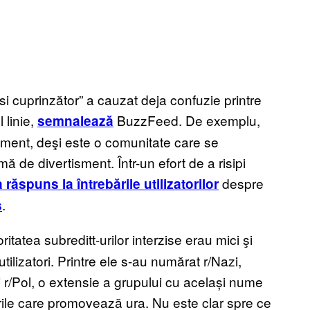
 si cuprinzător” a cauzat deja confuzie printre
 linie,
BuzzFeed. De exemplu,
semnalează
oment, deşi este o comunitate care se
 de divertisment. Într-un efort de a risipi
despre
a răspuns la întrebările utilizatorilor
.
s
tatea subreditt-urilor interzise erau mici şi
tilizatori. Printre ele s-au numărat r/Nazi,
 r/Pol, o extensie a grupului cu același nume
urile care promovează ura. Nu este clar spre ce