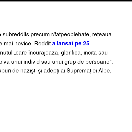
 subreddits precum r/fatpeoplehate, rețeaua
ele mai novice. Reddit
a lansat pe 25
nutul „care încurajează, glorifică, incită sau
triva unui individ sau unui grup de persoane”.
rupuri de nazişti şi adepți ai Supremației Albe,