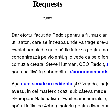
Dar efortul făcut de Reddit pentru a fi „mai clar
utilizatori, care se întreabă unde va trage site-ul
r/watchpeopledie nu o să fie interzis pentru m
concentrează pe violență și o vede ca pe o formă
confuzia creată, Steve Huffman, CEO Reddit,
noua politică în subreddit-ul
r/announcement
Așa
și Gizmodo, majori
cum scoate în evidență
aveau, în cel mai fericit caz, sub câteva mii de u
r/EuropeanNationalism, r/whitesarecriminals, şi
apărut inițial pe 4chan, notoriu pentru discurs