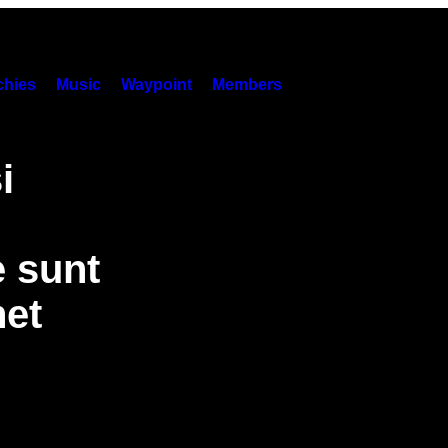
hies
Music
Waypoint
Members
i
e sunt
net