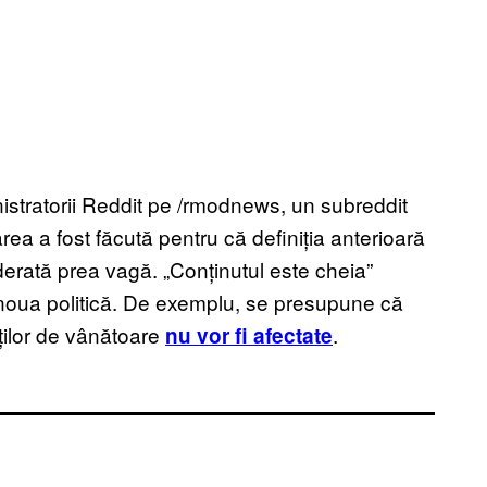
nistratorii Reddit pe /rmodnews, un subreddit
rea a fost făcută pentru că definiția anterioară
iderată prea vagă. „Conținutul este cheia”
noua politică. De exemplu, se presupune că
ților de vânătoare
.
nu vor fi afectate