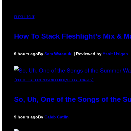
FLESHLIGHT
How To Stack Fleshlight’s Mix & 
9 hours ago
By
Sam Watanuki
| Reviewed by
Ysolt Usigan
(PHOTO BY TIM MOSENFELDER/GETTY IMAGES)
So, Uh, One of the Songs of the S
9 hours ago
By
Caleb Catlin