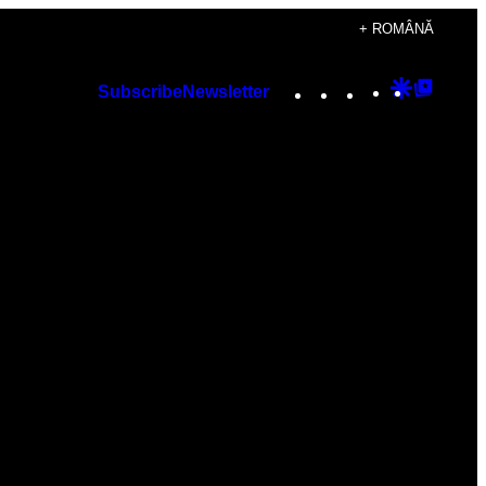
+ ROMÂNĂ
Instagram
TikTok
YouTube
Google
Googl
Subscribe
Newsletter
Discover
Top
Posts