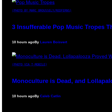
(PHOTO BY MARC BROUSSELY/REDFERNS)
3 Insufferable Pop Music Tropes T
10 hours ago
By
Lauren Boisvert
(PHOTO VIA T-MOBILE)
Monoculture is Dead, and Lollapal
10 hours ago
By
Caleb Catlin