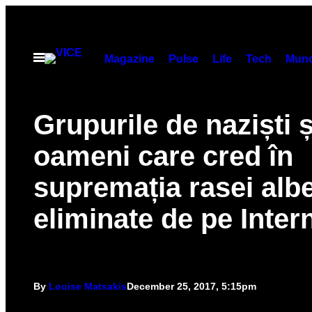
Skip
to
content
Open
Magazine
Pulse
Life
Tech
Munc
Menu
Grupurile de naziști ș
oameni care cred în
supremația rasei alb
eliminate de pe Inter
By
Louise Matsakis
December 25, 2017, 5:15pm