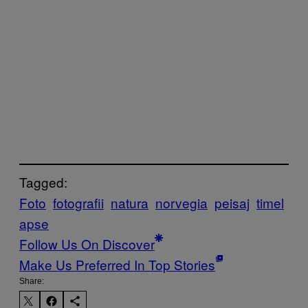
Tagged:
Foto
fotografii
natura
norvegia
peisaj
timel
apse
Follow Us On Discover
Make Us Preferred In Top Stories
Share: