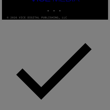
MEDIA
INSTAGRAM
TIKTOK
YOUTUBE
© 2026 VICE DIGITAL PUBLISHING, LLC