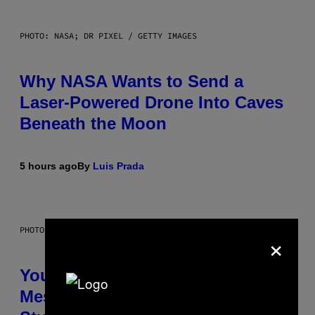
PHOTO: NASA; DR PIXEL / GETTY IMAGES
Why NASA Wants to Send a
Laser-Powered Drone Into Caves
Beneath the Moon
5 hours ago
By
Luis Prada
PHOTO: BATUHAN TOKER / GETTY IMAGES
×
Your Desk Height Could Be
Messing With Your Brain, New