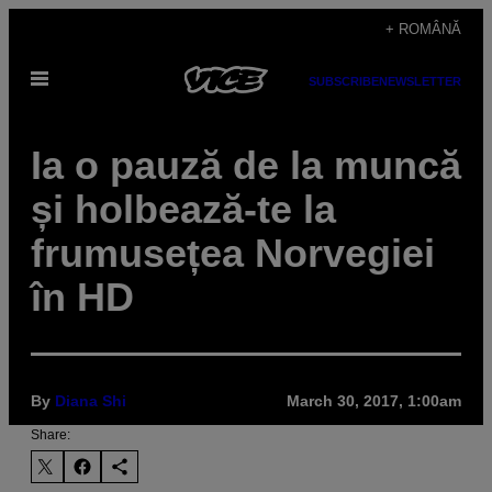
Skip
+ ROMÂNĂ
to
Open
content
SUBSCRIBE
NEWSLETTER
Menu
Ia o pauză de la muncă
și holbează-te la
frumusețea Norvegiei
în HD
By
Diana Shi
March 30, 2017, 1:00am
Share: