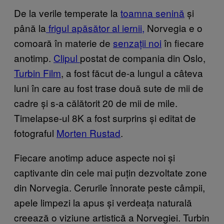
De la verile temperate la
toamna senină
și
până la
frigul apăsător al iernii,
Norvegia e o
comoară în materie de
senzații noi
în fiecare
anotimp.
Clipul
postat de compania din Oslo,
Turbin Film
, a fost făcut de-a lungul a câteva
luni în care au fost trase două sute de mii de
cadre și s-a călătorit 20 de mii de mile.
Timelapse-ul 8K a fost surprins și editat de
fotograful
Morten Rustad
.
Fiecare anotimp aduce aspecte noi și
captivante din cele mai puțin dezvoltate zone
din Norvegia. Cerurile înnorate peste câmpii,
apele limpezi la apus și verdeața naturală
creează o viziune artistică a Norvegiei. Turbin