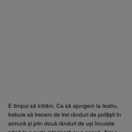
E timpul să intrăm. Ca să ajungem la teatru,
trebuie să trecem de trei rânduri de polițiști în
armură și prin două rânduri de uși încuiate
până la o curte interioară cu o scenă. Aici e