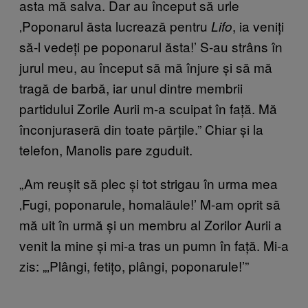
asta mă salva. Dar au început să urle
‚Poponarul ăsta lucrează pentru
, ia veniți
Lifo
să-l vedeți pe poponarul ăsta!’ S-au strâns în
jurul meu, au început să mă înjure și să mă
tragă de barbă, iar unul dintre membrii
partidului Zorile Aurii m-a scuipat în față. Mă
înconjuraseră din toate părțile.” Chiar și la
telefon, Manolis pare zguduit.
„Am reușit să plec și tot strigau în urma mea
‚Fugi, poponarule, homalăule!’ M-am oprit să
mă uit în urmă și un membru al Zorilor Aurii a
venit la mine și mi-a tras un pumn în față. Mi-a
zis: „‚Plângi, fetițo, plângi, poponarule!’”