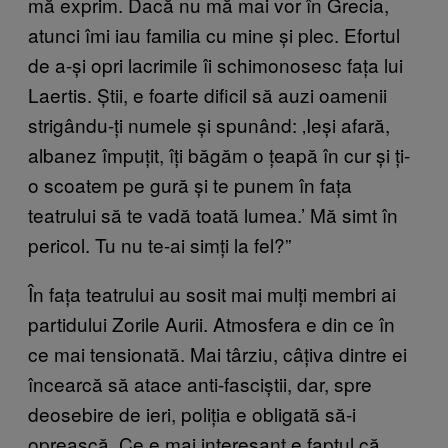
mă exprim. Dacă nu mă mai vor în Grecia,
atunci îmi iau familia cu mine și plec. Efortul
de a-și opri lacrimile îi schimonosesc fața lui
Laertis. Știi, e foarte dificil să auzi oamenii
strigându-ți numele și spunând: ‚Ieși afară,
albanez împuțit, îți băgăm o țeapă în cur și ți-
o scoatem pe gură și te punem în fața
teatrului să te vadă toată lumea.’ Mă simt în
pericol. Tu nu te-ai simți la fel?”
În fața teatrului au sosit mai mulți membri ai
partidului Zorile Aurii. Atmosfera e din ce în
ce mai tensionată. Mai târziu, câțiva dintre ei
încearcă să atace anti-fasciștii, dar, spre
deosebire de ieri, poliția e obligată să-i
oprească. Ce e mai interesant e faptul că