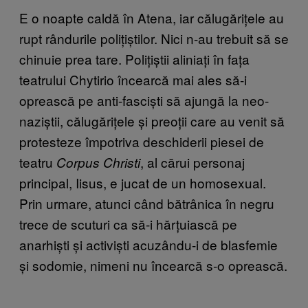
E o noapte caldă în Atena, iar călugărițele au
rupt rândurile polițiștilor. Nici n-au trebuit să se
chinuie prea tare. Polițiștii aliniați în fața
teatrului Chytirio încearcă mai ales să-i
oprească pe anti-fasciști să ajungă la neo-
naziștii, călugărițele și preoții care au venit să
protesteze împotriva deschiderii piesei de
teatru
, al cărui personaj
Corpus Christi
principal, Iisus, e jucat de un homosexual.
Prin urmare, atunci când bătrânica în negru
trece de scuturi ca să-i hărțuiască pe
anarhiști și activiști acuzându-i de blasfemie
și sodomie, nimeni nu încearcă s-o oprească.