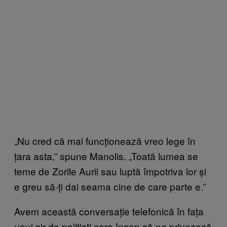
„Nu cred că mai funcționează vreo lege în
țara asta,” spune Manolis. „Toată lumea se
teme de Zorile Aurii sau luptă împotriva lor și
e greu să-ți dai seama cine de care parte e.”
Avem această conversație telefonică în fața
unui șir de polițiști care încep să ne privească