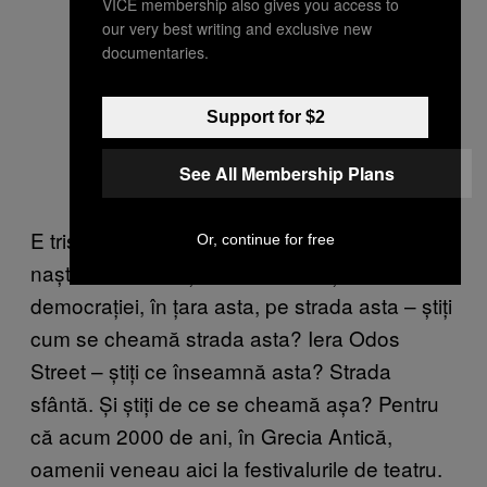
VICE membership also gives you access to
our very best writing and exclusive new
documentaries.
Support for $2
See All Membership Plans
E trist că se întâmplă în țara care a dat
Or, continue for free
naștere teatrului și care a dat naștere
democrației, în țara asta, pe strada asta – știți
cum se cheamă strada asta? Iera Odos
Street – știți ce înseamnă asta? Strada
sfântă. Și știți de ce se cheamă așa? Pentru
că acum 2000 de ani, în Grecia Antică,
oamenii veneau aici la festivalurile de teatru.