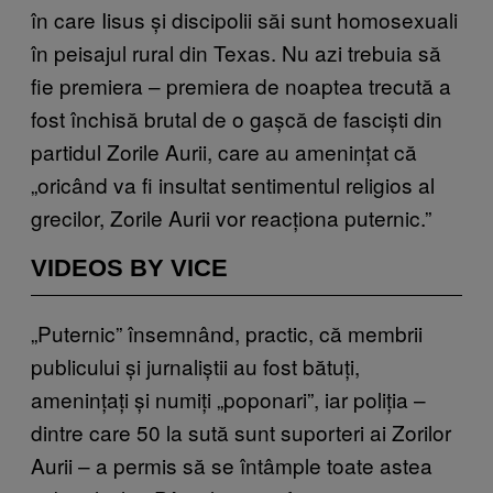
în care Iisus și discipolii săi sunt homosexuali
în peisajul rural din Texas. Nu azi trebuia să
fie premiera – premiera de noaptea trecută a
fost închisă brutal de o gașcă de fasciști din
partidul Zorile Aurii, care au amenințat că
„oricând va fi insultat sentimentul religios al
grecilor, Zorile Aurii vor reacționa puternic.”
VIDEOS BY VICE
„Puternic” însemnând, practic, că membrii
publicului și jurnaliștii au fost bătuți,
amenințați și numiți „poponari”, iar poliția –
dintre care 50 la sută sunt suporteri ai Zorilor
Aurii – a permis să se întâmple toate astea