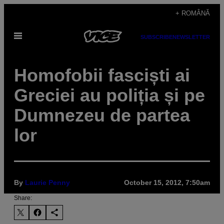
Skip
+ ROMÂNĂ
to
Open
content
SUBSCRIBE
NEWSLETTER
Menu
Homofobii fasciști ai
Greciei au poliția și pe
Dumnezeu de partea
lor
By
Laurie Penny
October 15, 2012, 7:50am
Share: