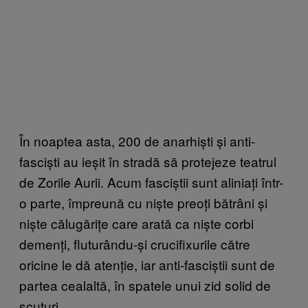
În noaptea asta, 200 de anarhiști și anti-
fasciști au ieșit în stradă să protejeze teatrul
de Zorile Aurii. Acum fasciștii sunt aliniați într-
o parte, împreună cu niște preoți bătrâni și
niște călugărițe care arată ca niște corbi
demenți, fluturându-și crucifixurile către
oricine le dă atenție, iar anti-fasciștii sunt de
partea cealaltă, în spatele unui zid solid de
scuturi.