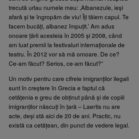
trecută urlau numele meu: ‚Albanezule, ieși
afară și te îngropăm de viu! Îți tăiem capul. Te
facem bucăți, albanez împuțit.’ Am adus
onoare țării acesteia în 2005 și 2008, când
am luat premii la festivaluri internaționale de
teatru. În 2012 vor să mă omoare. De ce?
Ce-am făcut? Serios, ce-am făcut?”
Un motiv pentru care cifrele imigranților ilegali
sunt în creștere în Grecia e faptul că
cetățenia e greu de obținut până și de copiii
imigranților născuți în țară – Laertis nu are
acte, deși stă aici de 20 de ani. Practic, nu
există ca cetățean, din punct de vedere legal.