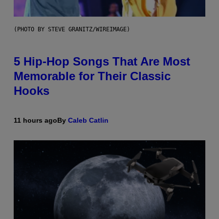
(PHOTO BY STEVE GRANITZ/WIREIMAGE)
5 Hip-Hop Songs That Are Most
Memorable for Their Classic
Hooks
11 hours ago
By
Caleb Catlin