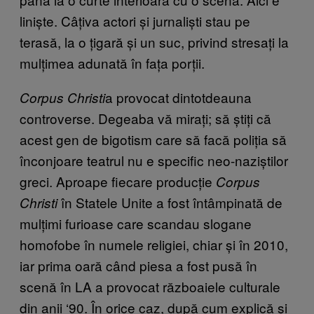
liniște. Câțiva actori și jurnaliști stau pe
terasă, la o țigară și un suc, privind stresați la
mulțimea adunată în fața porții.
a provocat dintotdeauna
Corpus Christi
controverse. Degeaba vă mirați; să știți că
acest gen de bigotism care să facă poliția să
înconjoare teatrul nu e specific neo-naziștilor
greci. Aproape fiecare producție
Corpus
în Statele Unite a fost întâmpinată de
Christi
mulțimi furioase care scandau slogane
homofobe în numele religiei, chiar și în 2010,
iar prima oară când piesa a fost pusă în
scenă în LA a provocat războaiele culturale
din anii ‘90. În orice caz, după cum explică și