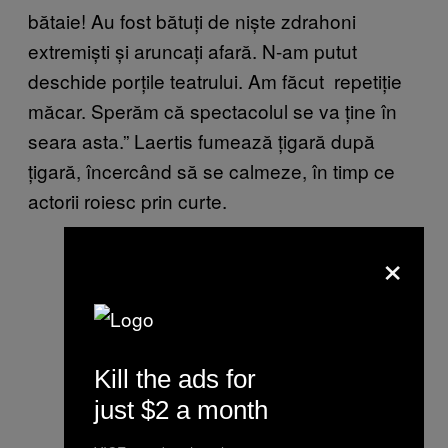
bătaie! Au fost bătuți de niște zdrahoni
extremiști și aruncați afară. N-am putut
deschide porțile teatrului. Am făcut repetiție
măcar. Sperăm că spectacolul se va ține în
seara asta.” Laertis fumează țigară după
țigară, încercând să se calmeze, în timp ce
actorii roiesc prin curte.
×
Kill the ads for
just $2 a month