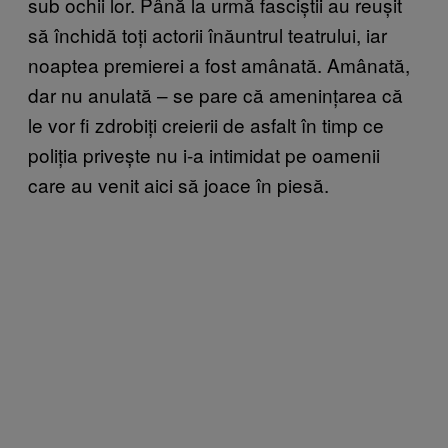
sub ochii lor. Până la urmă fasciștii au reușit
să închidă toți actorii înăuntrul teatrului, iar
noaptea premierei a fost amânată. Amânată,
dar nu anulată – se pare că amenințarea că
le vor fi zdrobiți creierii de asfalt în timp ce
poliția privește nu i-a intimidat pe oamenii
care au venit aici să joace în piesă.