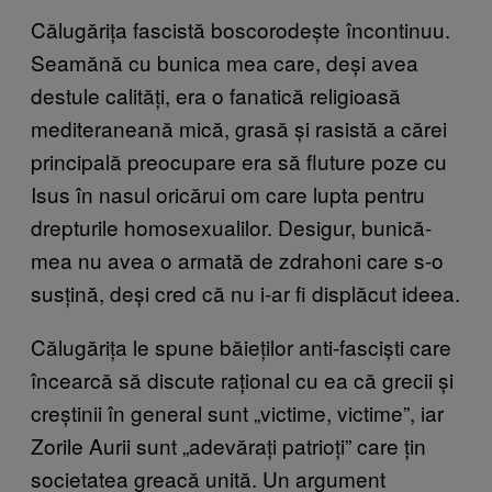
Călugărița fascistă boscorodește încontinuu.
Seamănă cu bunica mea care, deși avea
destule calități, era o fanatică religioasă
mediteraneană mică, grasă și rasistă a cărei
principală preocupare era să fluture poze cu
Isus în nasul oricărui om care lupta pentru
drepturile homosexualilor. Desigur, bunică-
mea nu avea o armată de zdrahoni care s-o
susțină, deși cred că nu i-ar fi displăcut ideea.
Călugărița le spune băieților anti-fasciști care
încearcă să discute rațional cu ea că grecii și
creștinii în general sunt „victime, victime”, iar
Zorile Aurii sunt „adevărați patrioți” care țin
societatea greacă unită. Un argument