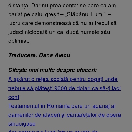
distanță. Dar nu prea conta: se pare că am
pariat pe calul greșit – „Stăpânul Lumii” –
lucru care demonstrează că nu ar trebui să
judeci niciodată un cal după numele său
optimist.
Traducere: Dana Alecu
Citește mai multe despre afaceri:
​A apărut o rețea socială pentru bogați unde
trebuie să plătești 9000 de dolari ca să-ți faci
cont
​Testamentul în România pare un apanaj al
oamenilor de afaceri și cântărețelor de operă
sinucigașe
​Am petrecut o lună într-un studio de