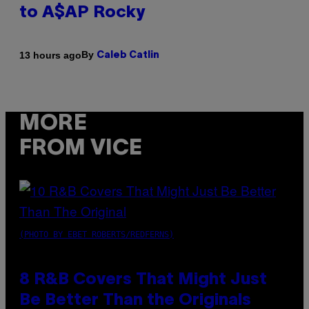
to A$AP Rocky
By
13 hours ago
Caleb Catlin
MORE
FROM VICE
(PHOTO BY EBET ROBERTS/REDFERNS)
8 R&B Covers That Might Just
Be Better Than the Originals