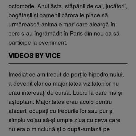
octombrie. Anul ăsta, stăpânii de cai, jucătorii,
bogătașii și oamenii cărora le place să
urmărească animale mari care aleargă în
cerc s-au îngrămădit în Paris din nou ca să
participe la eveniment.
VIDEOS BY VICE
Imediat ce am trecut de porțile hipodromului,
a devenit clar că majoritatea vizitatorilor nu
erau interesați de cursă. Lucru la care mă și
așteptam. Majoritatea erau acolo pentru
afaceri, ocupați cu treburile lor sau pur și
simplu voiau să-și umple ziua cu ceva care
nu era o minciună și o după-amiază pe