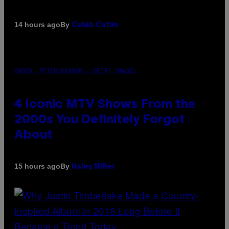
By
14 hours ago
Caleb Catlin
PHOTO: PETER KRAMER / GETTY IMAGES
4 Iconic MTV Shows From the
2000s You Definitely Forgot
About
By
15 hours ago
Haley Miller