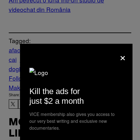
videochat din România
Tagged:
afaceristi
bogati
curse
×
cai
Foto
fotografii
Hipodromo
hot
dogi
Paris
snobism
Vice Blog
Follow Us On Discover
Make Us Preferred In Top Stories
Kill the ads for
Share:
just $2 a month
VICE membership also gives you access to
our very best writing and exclusive new
MORE
documentaries.
LIKE THIS