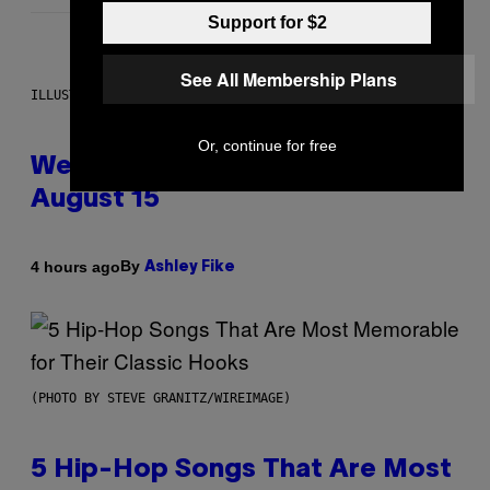
Support for $2
See All Membership Plans
ILLUSTRATION BY REESA
Or, continue for free
Weekly Horoscope: August 9-
August 15
By
4 hours ago
Ashley Fike
(PHOTO BY STEVE GRANITZ/WIREIMAGE)
5 Hip-Hop Songs That Are Most