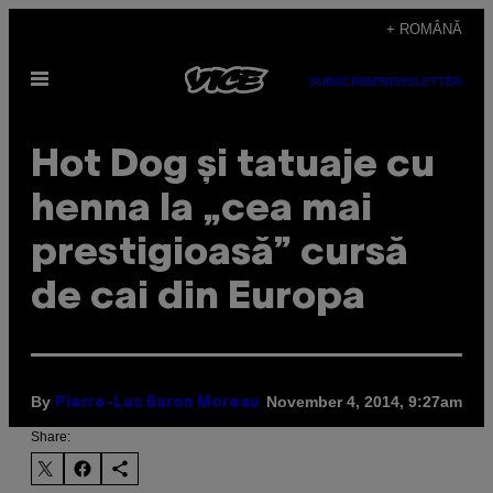
Skip
+ ROMÂNĂ
to
Open
content
SUBSCRIBE
NEWSLETTER
Menu
Hot Dog și tatuaje cu
henna la „cea mai
prestigioasă” cursă
de cai din Europa
By
November 4, 2014, 9:27am
Pierre-Luc Baron Moreau
Share: